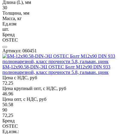
Длина (L), мм
30
Толщина, мм
Масса, кг
Ед.изм
шт.
Бренд
OSTEC
Артикул: 060451
БМ-12х90.58-DIN-ЭЦ OSTEC Болт М12х90 DIN 933
полнонарезной, класс прочности 5.8, гальван. цинк
Цена с НДС, руб
72.25
Цена крупный опт, с НДС, руб
46.96
Цена опт, с НДС, руб
50.58
90
72,25
Бренд
OSTEC
Ед.изм.: