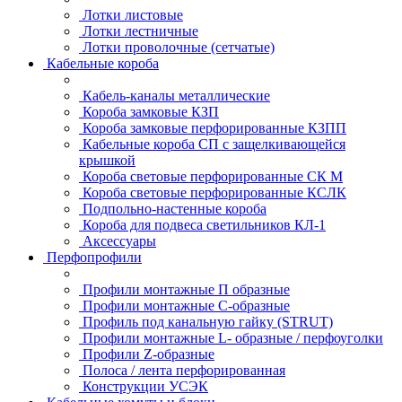
Лотки листовые
Лотки лестничные
Лотки проволочные (сетчатые)
Кабельные короба
Кабель-каналы металлические
Короба замковые КЗП
Короба замковые перфорированные КЗПП
Кабельные короба СП с защелкивающейся
крышкой
Короба световые перфорированные СК М
Короба световые перфорированные КСЛК
Подпольно-настенные короба
Короба для подвеса светильников КЛ-1
Аксессуары
Перфопрофили
Профили монтажные П образные
Профили монтажные C-образные
Профиль под канальную гайку (STRUT)
Профили монтажные L- образные / перфоуголки
Профили Z-образные
Полоса / лента перфорированная
Конструкции УСЭК