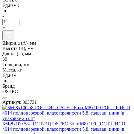
Ед.изм.:
шт.
-
+
Ширина (А), мм
Высота (В), мм
Длина (L), мм
30
Толщина, мм
Масса, кг
Ед.изм
шт.
Бренд
OSTEC
Артикул: 863731
БМ-8х100.58-ГОСТ-ЭЦ OSTEC Болт М8х100 ГОСТ Р ИСО
4014 полнонарезной, класс прочности 5.8, гальван. цинк (в