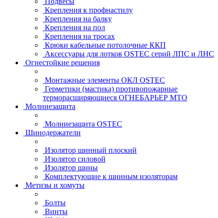
Подвесы
Крепления к профнастилу
Крепления на балку
Крепления на пол
Крепления на тросах
Крюки кабельные потолочные ККП
Аксессуары для лотков OSTEC серий ЛПС и ЛНС
Огнестойкие решения
Монтажные элементы ОКЛ OSTEC
Герметики (мастика) противопожарные
терморасширяющиеся ОГНЕБАРЬЕР МТО
Молниезащита
Молниезащита OSTEC
Шинодержатели
Изолятор шинный плоский
Изолятор силовой
Изолятор шины
Комплектующие к шинным изоляторам
Метизы и хомуты
Болты
Винты