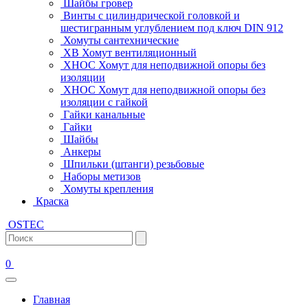
Шайбы гровер
Винты с цилиндрической головкой и
шестигранным углублением под ключ DIN 912
Хомуты сантехнические
ХВ Хомут вентиляционный
ХНОС Хомут для неподвижной опоры без
изоляции
ХНОС Хомут для неподвижной опоры без
изоляции с гайкой
Гайки канальные
Гайки
Шайбы
Анкеры
Шпильки (штанги) резьбовые
Наборы метизов
Хомуты крепления
Краска
OSTEC
0
Главная