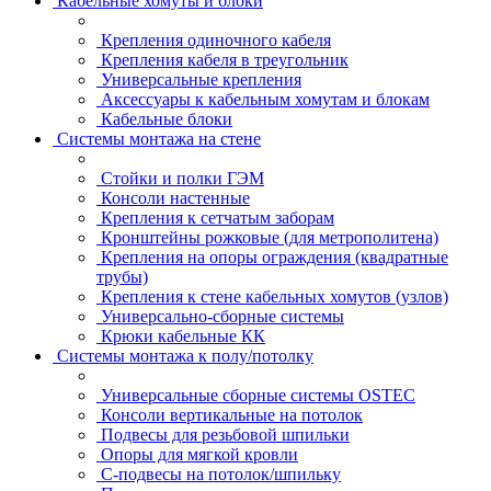
Кабельные хомуты и блоки
Крепления одиночного кабеля
Крепления кабеля в треугольник
Универсальные крепления
Аксессуары к кабельным хомутам и блокам
Кабельные блоки
Системы монтажа на стене
Стойки и полки ГЭМ
Консоли настенные
Крепления к сетчатым заборам
Кронштейны рожковые (для метрополитена)
Крепления на опоры ограждения (квадратные
трубы)
Крепления к стене кабельных хомутов (узлов)
Универсально-сборные системы
Крюки кабельные КК
Системы монтажа к полу/потолку
Универсальные сборные системы OSTEC
Консоли вертикальные на потолок
Подвесы для резьбовой шпильки
Опоры для мягкой кровли
С-подвесы на потолок/шпильку