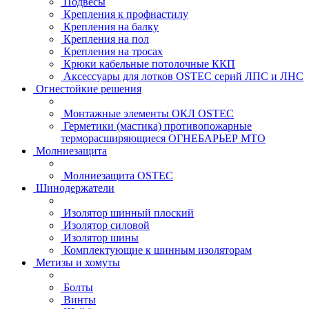
Подвесы
Крепления к профнастилу
Крепления на балку
Крепления на пол
Крепления на тросах
Крюки кабельные потолочные ККП
Аксессуары для лотков OSTEC серий ЛПС и ЛНС
Огнестойкие решения
Монтажные элементы ОКЛ OSTEC
Герметики (мастика) противопожарные
терморасширяющиеся ОГНЕБАРЬЕР МТО
Молниезащита
Молниезащита OSTEC
Шинодержатели
Изолятор шинный плоский
Изолятор силовой
Изолятор шины
Комплектующие к шинным изоляторам
Метизы и хомуты
Болты
Винты