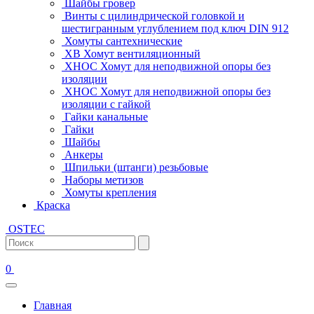
Шайбы гровер
Винты с цилиндрической головкой и
шестигранным углублением под ключ DIN 912
Хомуты сантехнические
ХВ Хомут вентиляционный
ХНОС Хомут для неподвижной опоры без
изоляции
ХНОС Хомут для неподвижной опоры без
изоляции с гайкой
Гайки канальные
Гайки
Шайбы
Анкеры
Шпильки (штанги) резьбовые
Наборы метизов
Хомуты крепления
Краска
OSTEC
0
Главная