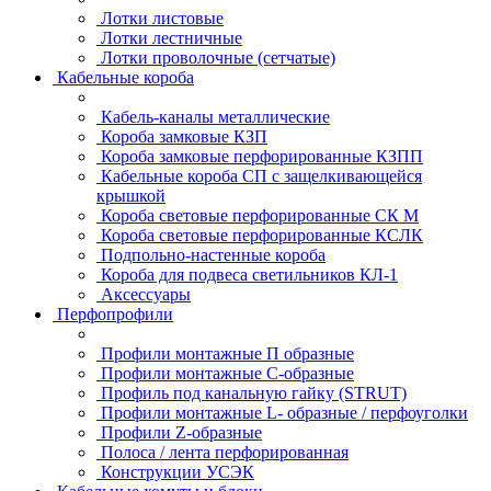
Лотки листовые
Лотки лестничные
Лотки проволочные (сетчатые)
Кабельные короба
Кабель-каналы металлические
Короба замковые КЗП
Короба замковые перфорированные КЗПП
Кабельные короба СП с защелкивающейся
крышкой
Короба световые перфорированные СК М
Короба световые перфорированные КСЛК
Подпольно-настенные короба
Короба для подвеса светильников КЛ-1
Аксессуары
Перфопрофили
Профили монтажные П образные
Профили монтажные C-образные
Профиль под канальную гайку (STRUT)
Профили монтажные L- образные / перфоуголки
Профили Z-образные
Полоса / лента перфорированная
Конструкции УСЭК