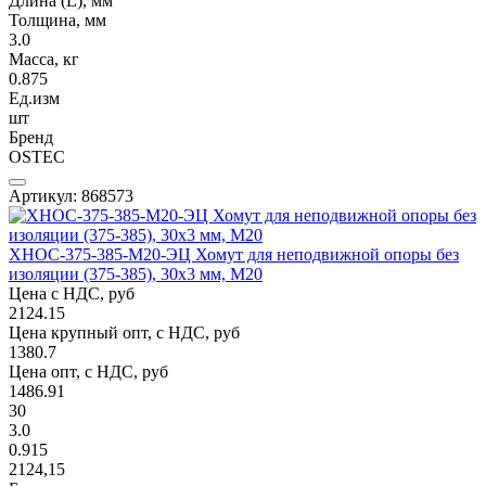
Длина (L), мм
Толщина, мм
3.0
Масса, кг
0.875
Ед.изм
шт
Бренд
OSTEC
Артикул: 868573
ХНОС-375-385-М20-ЭЦ Хомут для неподвижной опоры без
изоляции (375-385), 30х3 мм, М20
Цена с НДС, руб
2124.15
Цена крупный опт, с НДС, руб
1380.7
Цена опт, с НДС, руб
1486.91
30
3.0
0.915
2124,15