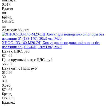
Масса, кг
0.517
Ед.изм
шт
Бренд
OSTEC
Артикул: 868565
ХНОС-133-140-М20-ЭЦ Хомут для неподвижной опоры без
изоляции 5'' (133-140), 30х3 мм, М20
Цена с НДС, руб
874.65
Цена крупный опт, с НДС, руб
568.52
Цена опт, с НДС, руб
612.26
30
3.0
0.595
874,65
Бренд
OSTEC
Ед.изм.: