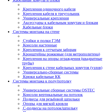
Кабельные хомуты и блоки
Крепления одиночного кабеля
Крепления кабеля в треугольник
Универсальные крепления
Аксессуары к кабельным хомутам и блокам
Кабельные блоки
Системы монтажа на стене
Стойки и полки ГЭМ
Консоли настенные
Крепления к сетчатым заборам
Кронштейны рожковые (для метрополитена)
Крепления на опоры ограждения (квадратные
трубы)
Крепления к стене кабельных хомутов (узлов)
Универсально-сборные системы
Крюки кабельные КК
Системы монтажа к полу/потолку
Универсальные сборные системы OSTEC
Консоли вертикальные на потолок
Подвесы для резьбовой шпильки
Опоры для мягкой кровли
С-подвесы на потолок/шпильку