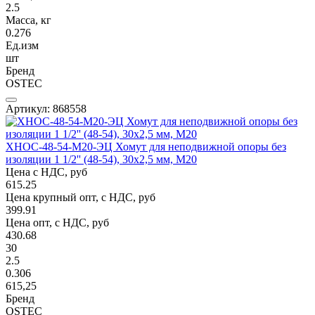
2.5
Масса, кг
0.276
Ед.изм
шт
Бренд
OSTEC
Артикул: 868558
ХНОС-48-54-М20-ЭЦ Хомут для неподвижной опоры без
изоляции 1 1/2'' (48-54), 30х2,5 мм, М20
Цена с НДС, руб
615.25
Цена крупный опт, с НДС, руб
399.91
Цена опт, с НДС, руб
430.68
30
2.5
0.306
615,25
Бренд
OSTEC