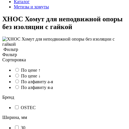
Каталог
Метизы и хомуты
ХНОС Хомут для неподвижной опоры
без изоляции с гайкой
Фильтр
Фильтр
Сортировка
По цене ↑
По цене ↓
По алфавиту а-я
По алфавиту я-а
Бренд
OSTEC
Ширина, мм
30