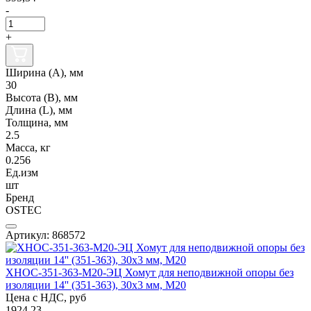
-
+
Ширина (А), мм
30
Высота (В), мм
Длина (L), мм
Толщина, мм
2.5
Масса, кг
0.256
Ед.изм
шт
Бренд
OSTEC
Артикул: 868572
ХНОС-351-363-М20-ЭЦ Хомут для неподвижной опоры без
изоляции 14'' (351-363), 30х3 мм, М20
Цена с НДС, руб
1924.23