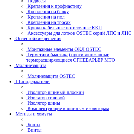
Подвесы
Крепления к профнастилу
Крепления на балку
Крепления на пол
Крепления на тросах
Крюки кабельные потолочные ККП
Аксессуары для лотков OSTEC серий ЛПС и ЛНС
Огнестойкие решения
Монтажные элементы ОКЛ OSTEC
Герметики (мастика) противопожарные
терморасширяющиеся ОГНЕБАРЬЕР МТО
Молниезащита
Молниезащита OSTEC
Шинодержатели
Изолятор шинный плоский
Изолятор силовой
Изолятор шины
Комплектующие к шинным изоляторам
Метизы и хомуты
Болты
Винты