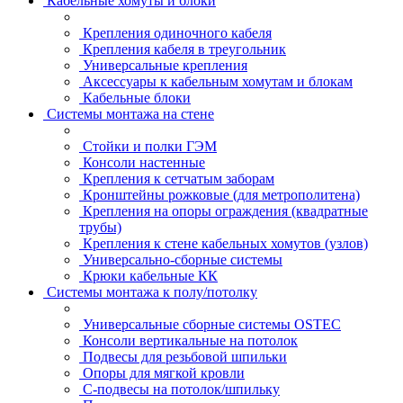
Кабельные хомуты и блоки
Крепления одиночного кабеля
Крепления кабеля в треугольник
Универсальные крепления
Аксессуары к кабельным хомутам и блокам
Кабельные блоки
Системы монтажа на стене
Стойки и полки ГЭМ
Консоли настенные
Крепления к сетчатым заборам
Кронштейны рожковые (для метрополитена)
Крепления на опоры ограждения (квадратные
трубы)
Крепления к стене кабельных хомутов (узлов)
Универсально-сборные системы
Крюки кабельные КК
Системы монтажа к полу/потолку
Универсальные сборные системы OSTEC
Консоли вертикальные на потолок
Подвесы для резьбовой шпильки
Опоры для мягкой кровли
С-подвесы на потолок/шпильку