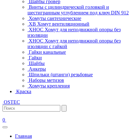
Шайбы гровер
Винты с цилиндрической головкой и
шестигранным углублением под ключ DIN 912
Хомуты сантехнические
ХВ Хомут вентиляционный
ХНОС Хомут для неподвижной опоры без
изоляции
ХНОС Хомут для неподвижной опоры без
изоляции с гайкой
Гайки канальные
Гайки
Шайбы
Анкеры
Шпильки (штанги) резьбовые
Наборы метизов
Хомуты крепления
Краска
OSTEC
0
Главная