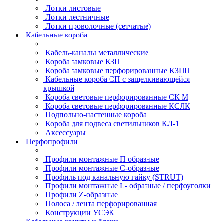
Лотки листовые
Лотки лестничные
Лотки проволочные (сетчатые)
Кабельные короба
Кабель-каналы металлические
Короба замковые КЗП
Короба замковые перфорированные КЗПП
Кабельные короба СП с защелкивающейся
крышкой
Короба световые перфорированные СК М
Короба световые перфорированные КСЛК
Подпольно-настенные короба
Короба для подвеса светильников КЛ-1
Аксессуары
Перфопрофили
Профили монтажные П образные
Профили монтажные C-образные
Профиль под канальную гайку (STRUT)
Профили монтажные L- образные / перфоуголки
Профили Z-образные
Полоса / лента перфорированная
Конструкции УСЭК