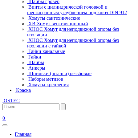
Шайбы гровер
Винты с цилиндрической головкой и
шестигранным углублением под ключ DIN 912
Хомуты сантехнические
ХВ Хомут вентиляционный
ХНОС Хомут для неподвижной опоры без
изоляции
ХНОС Хомут для неподвижной опоры без
изоляции с гайкой
Гайки канальные
Гайки
Шайбы
Анкеры
Шпильки (штанги) резьбовые
Наборы метизов
Хомуты крепления
Краска
OSTEC
0
Главная