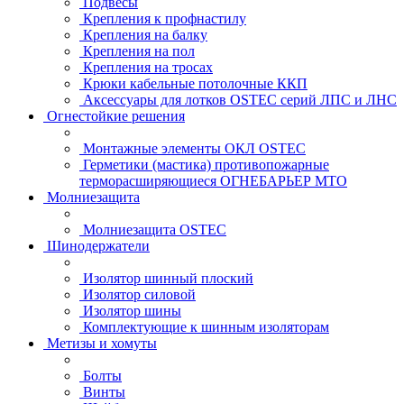
Подвесы
Крепления к профнастилу
Крепления на балку
Крепления на пол
Крепления на тросах
Крюки кабельные потолочные ККП
Аксессуары для лотков OSTEC серий ЛПС и ЛНС
Огнестойкие решения
Монтажные элементы ОКЛ OSTEC
Герметики (мастика) противопожарные
терморасширяющиеся ОГНЕБАРЬЕР МТО
Молниезащита
Молниезащита OSTEC
Шинодержатели
Изолятор шинный плоский
Изолятор силовой
Изолятор шины
Комплектующие к шинным изоляторам
Метизы и хомуты
Болты
Винты