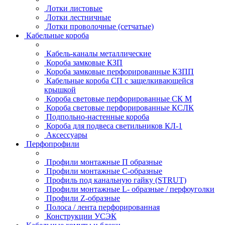
Лотки листовые
Лотки лестничные
Лотки проволочные (сетчатые)
Кабельные короба
Кабель-каналы металлические
Короба замковые КЗП
Короба замковые перфорированные КЗПП
Кабельные короба СП с защелкивающейся
крышкой
Короба световые перфорированные СК М
Короба световые перфорированные КСЛК
Подпольно-настенные короба
Короба для подвеса светильников КЛ-1
Аксессуары
Перфопрофили
Профили монтажные П образные
Профили монтажные C-образные
Профиль под канальную гайку (STRUT)
Профили монтажные L- образные / перфоуголки
Профили Z-образные
Полоса / лента перфорированная
Конструкции УСЭК