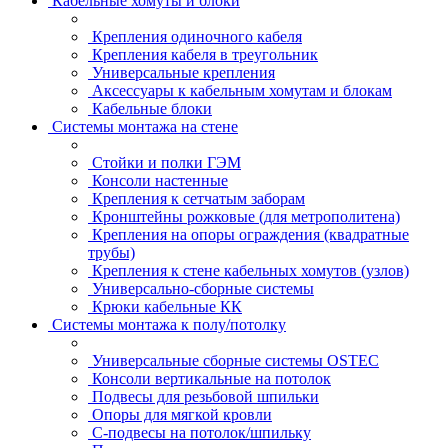
Кабельные хомуты и блоки
Крепления одиночного кабеля
Крепления кабеля в треугольник
Универсальные крепления
Аксессуары к кабельным хомутам и блокам
Кабельные блоки
Системы монтажа на стене
Стойки и полки ГЭМ
Консоли настенные
Крепления к сетчатым заборам
Кронштейны рожковые (для метрополитена)
Крепления на опоры ограждения (квадратные
трубы)
Крепления к стене кабельных хомутов (узлов)
Универсально-сборные системы
Крюки кабельные КК
Системы монтажа к полу/потолку
Универсальные сборные системы OSTEC
Консоли вертикальные на потолок
Подвесы для резьбовой шпильки
Опоры для мягкой кровли
С-подвесы на потолок/шпильку