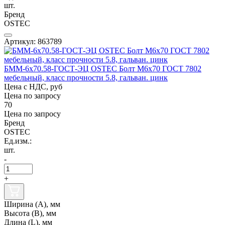
шт.
Бренд
OSTEC
Артикул: 863789
БММ-6х70.58-ГОСТ-ЭЦ OSTEC Болт М6х70 ГОСТ 7802
мебельный, класс прочности 5.8, гальван. цинк
Цена с НДС, руб
Цена по запросу
70
Цена по запросу
Бренд
OSTEC
Ед.изм.:
шт.
-
+
Ширина (А), мм
Высота (В), мм
Длина (L), мм