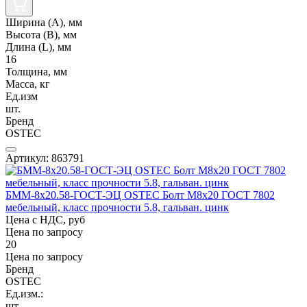
Ширина (А), мм
Высота (В), мм
Длина (L), мм
16
Толщина, мм
Масса, кг
Ед.изм
шт.
Бренд
OSTEC
Артикул: 863791
БММ-8х20.58-ГОСТ-ЭЦ OSTEC Болт М8х20 ГОСТ 7802
мебельный, класс прочности 5.8, гальван. цинк
Цена с НДС, руб
Цена по запросу
20
Цена по запросу
Бренд
OSTEC
Ед.изм.:
шт.