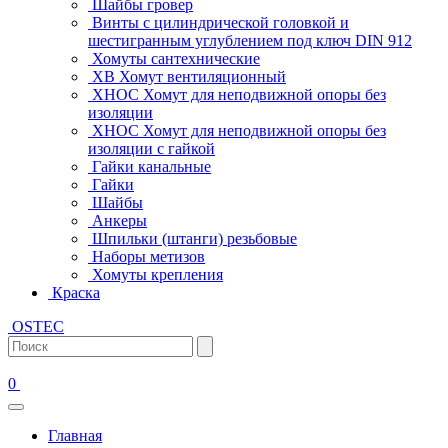
Шайбы гровер
Винты с цилиндрической головкой и
шестигранным углублением под ключ DIN 912
Хомуты сантехнические
ХВ Хомут вентиляционный
ХНОС Хомут для неподвижной опоры без
изоляции
ХНОС Хомут для неподвижной опоры без
изоляции с гайкой
Гайки канальные
Гайки
Шайбы
Анкеры
Шпильки (штанги) резьбовые
Наборы метизов
Хомуты крепления
Краска
OSTEC
0
Главная