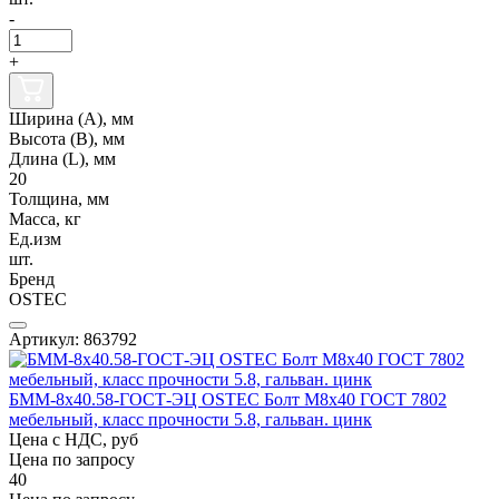
-
+
Ширина (А), мм
Высота (В), мм
Длина (L), мм
20
Толщина, мм
Масса, кг
Ед.изм
шт.
Бренд
OSTEC
Артикул: 863792
БММ-8х40.58-ГОСТ-ЭЦ OSTEC Болт М8х40 ГОСТ 7802
мебельный, класс прочности 5.8, гальван. цинк
Цена с НДС, руб
Цена по запросу
40