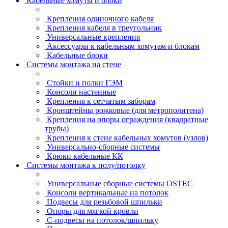
Кабельные хомуты и блоки
Крепления одиночного кабеля
Крепления кабеля в треугольник
Универсальные крепления
Аксессуары к кабельным хомутам и блокам
Кабельные блоки
Системы монтажа на стене
Стойки и полки ГЭМ
Консоли настенные
Крепления к сетчатым заборам
Кронштейны рожковые (для метрополитена)
Крепления на опоры ограждения (квадратные
трубы)
Крепления к стене кабельных хомутов (узлов)
Универсально-сборные системы
Крюки кабельные КК
Системы монтажа к полу/потолку
Универсальные сборные системы OSTEC
Консоли вертикальные на потолок
Подвесы для резьбовой шпильки
Опоры для мягкой кровли
С-подвесы на потолок/шпильку