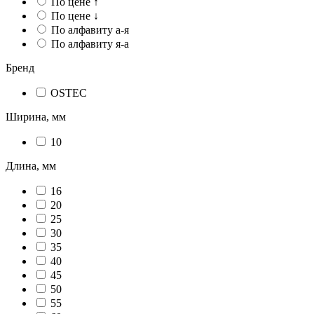
По цене ↑
По цене ↓
По алфавиту а-я
По алфавиту я-а
Бренд
OSTEC
Ширина, мм
10
Длина, мм
16
20
25
30
35
40
45
50
55