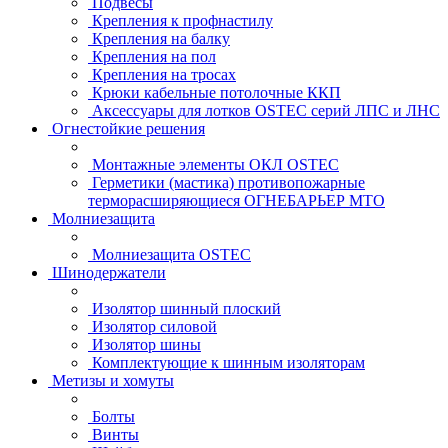
Подвесы
Крепления к профнастилу
Крепления на балку
Крепления на пол
Крепления на тросах
Крюки кабельные потолочные ККП
Аксессуары для лотков OSTEC серий ЛПС и ЛНС
Огнестойкие решения
Монтажные элементы ОКЛ OSTEC
Герметики (мастика) противопожарные
терморасширяющиеся ОГНЕБАРЬЕР МТО
Молниезащита
Молниезащита OSTEC
Шинодержатели
Изолятор шинный плоский
Изолятор силовой
Изолятор шины
Комплектующие к шинным изоляторам
Метизы и хомуты
Болты
Винты