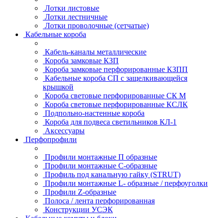
Лотки листовые
Лотки лестничные
Лотки проволочные (сетчатые)
Кабельные короба
Кабель-каналы металлические
Короба замковые КЗП
Короба замковые перфорированные КЗПП
Кабельные короба СП с защелкивающейся
крышкой
Короба световые перфорированные СК М
Короба световые перфорированные КСЛК
Подпольно-настенные короба
Короба для подвеса светильников КЛ-1
Аксессуары
Перфопрофили
Профили монтажные П образные
Профили монтажные C-образные
Профиль под канальную гайку (STRUT)
Профили монтажные L- образные / перфоуголки
Профили Z-образные
Полоса / лента перфорированная
Конструкции УСЭК