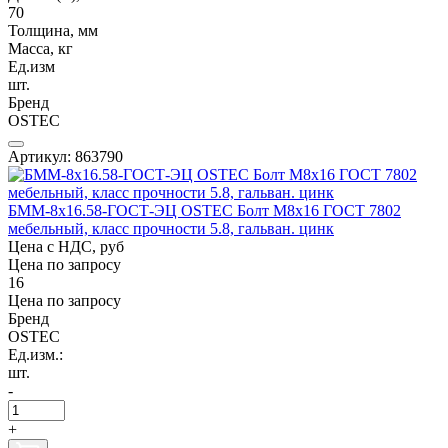
70
Толщина, мм
Масса, кг
Ед.изм
шт.
Бренд
OSTEC
Артикул: 863790
БММ-8х16.58-ГОСТ-ЭЦ OSTEC Болт М8х16 ГОСТ 7802
мебельный, класс прочности 5.8, гальван. цинк
Цена с НДС, руб
Цена по запросу
16
Цена по запросу
Бренд
OSTEC
Ед.изм.:
шт.
-
+