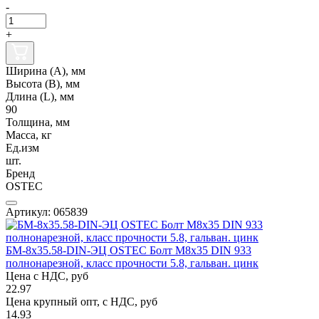
-
+
Ширина (А), мм
Высота (В), мм
Длина (L), мм
90
Толщина, мм
Масса, кг
Ед.изм
шт.
Бренд
OSTEC
Артикул: 065839
БМ-8х35.58-DIN-ЭЦ OSTEC Болт М8х35 DIN 933
полнонарезной, класс прочности 5.8, гальван. цинк
Цена с НДС, руб
22.97
Цена крупный опт, с НДС, руб
14.93