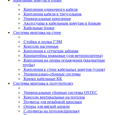
Кабельные хомуты и блоки
Крепления одиночного кабеля
Крепления кабеля в треугольник
Универсальные крепления
Аксессуары к кабельным хомутам и блокам
Кабельные блоки
Системы монтажа на стене
Стойки и полки ГЭМ
Консоли настенные
Крепления к сетчатым заборам
Кронштейны рожковые (для метрополитена)
Крепления на опоры ограждения (квадратные
трубы)
Крепления к стене кабельных хомутов (узлов)
Универсально-сборные системы
Крюки кабельные КК
Системы монтажа к полу/потолку
Универсальные сборные системы OSTEC
Консоли вертикальные на потолок
Подвесы для резьбовой шпильки
Опоры для мягкой кровли
С-подвесы на потолок/шпильку