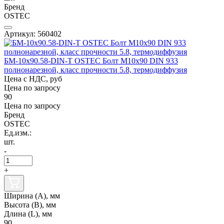
Бренд
OSTEC
Артикул: 560402
БМ-10х90.58-DIN-Т OSTEC Болт М10х90 DIN 933
полнонарезной, класс прочности 5.8, термодиффузия
Цена с НДС, руб
Цена по запросу
90
Цена по запросу
Бренд
OSTEC
Ед.изм.:
шт.
-
+
Ширина (А), мм
Высота (В), мм
Длина (L), мм
90