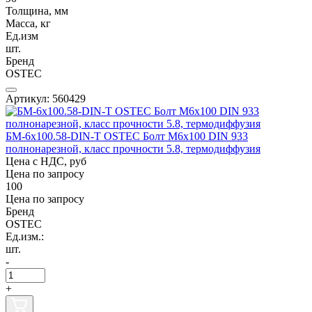
Толщина, мм
Масса, кг
Ед.изм
шт.
Бренд
OSTEC
Артикул: 560429
БМ-6х100.58-DIN-Т OSTEC Болт М6х100 DIN 933
полнонарезной, класс прочности 5.8, термодиффузия
Цена с НДС, руб
Цена по запросу
100
Цена по запросу
Бренд
OSTEC
Ед.изм.:
шт.
-
+