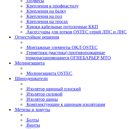
Подвесы
Крепления к профнастилу
Крепления на балку
Крепления на пол
Крепления на тросах
Крюки кабельные потолочные ККП
Аксессуары для лотков OSTEC серий ЛПС и ЛНС
Огнестойкие решения
Монтажные элементы ОКЛ OSTEC
Герметики (мастика) противопожарные
терморасширяющиеся ОГНЕБАРЬЕР МТО
Молниезащита
Молниезащита OSTEC
Шинодержатели
Изолятор шинный плоский
Изолятор силовой
Изолятор шины
Комплектующие к шинным изоляторам
Метизы и хомуты
Болты
Винты