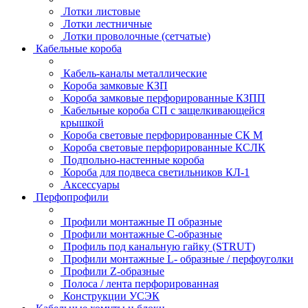
Лотки листовые
Лотки лестничные
Лотки проволочные (сетчатые)
Кабельные короба
Кабель-каналы металлические
Короба замковые КЗП
Короба замковые перфорированные КЗПП
Кабельные короба СП с защелкивающейся
крышкой
Короба световые перфорированные СК М
Короба световые перфорированные КСЛК
Подпольно-настенные короба
Короба для подвеса светильников КЛ-1
Аксессуары
Перфопрофили
Профили монтажные П образные
Профили монтажные C-образные
Профиль под канальную гайку (STRUT)
Профили монтажные L- образные / перфоуголки
Профили Z-образные
Полоса / лента перфорированная
Конструкции УСЭК