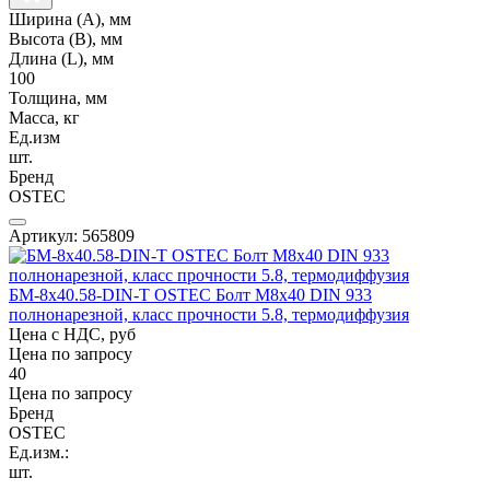
Ширина (А), мм
Высота (В), мм
Длина (L), мм
100
Толщина, мм
Масса, кг
Ед.изм
шт.
Бренд
OSTEC
Артикул: 565809
БМ-8х40.58-DIN-Т OSTEC Болт М8х40 DIN 933
полнонарезной, класс прочности 5.8, термодиффузия
Цена с НДС, руб
Цена по запросу
40
Цена по запросу
Бренд
OSTEC
Ед.изм.:
шт.