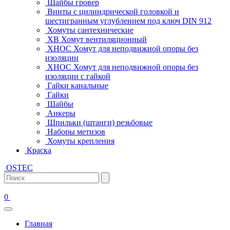
Шайбы гровер
Винты с цилиндрической головкой и
шестигранным углублением под ключ DIN 912
Хомуты сантехнические
ХВ Хомут вентиляционный
ХНОС Хомут для неподвижной опоры без
изоляции
ХНОС Хомут для неподвижной опоры без
изоляции с гайкой
Гайки канальные
Гайки
Шайбы
Анкеры
Шпильки (штанги) резьбовые
Наборы метизов
Хомуты крепления
Краска
OSTEC
0
Главная