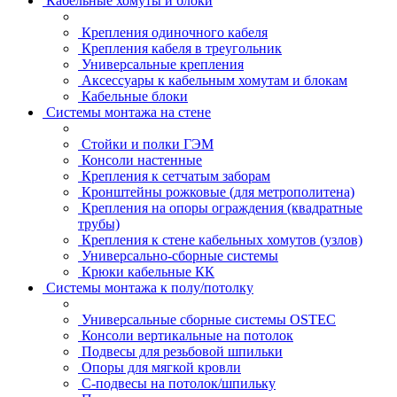
Кабельные хомуты и блоки
Крепления одиночного кабеля
Крепления кабеля в треугольник
Универсальные крепления
Аксессуары к кабельным хомутам и блокам
Кабельные блоки
Системы монтажа на стене
Стойки и полки ГЭМ
Консоли настенные
Крепления к сетчатым заборам
Кронштейны рожковые (для метрополитена)
Крепления на опоры ограждения (квадратные
трубы)
Крепления к стене кабельных хомутов (узлов)
Универсально-сборные системы
Крюки кабельные КК
Системы монтажа к полу/потолку
Универсальные сборные системы OSTEC
Консоли вертикальные на потолок
Подвесы для резьбовой шпильки
Опоры для мягкой кровли
С-подвесы на потолок/шпильку