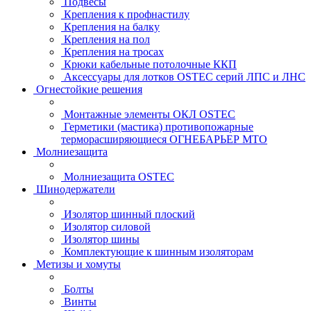
Подвесы
Крепления к профнастилу
Крепления на балку
Крепления на пол
Крепления на тросах
Крюки кабельные потолочные ККП
Аксессуары для лотков OSTEC серий ЛПС и ЛНС
Огнестойкие решения
Монтажные элементы ОКЛ OSTEC
Герметики (мастика) противопожарные
терморасширяющиеся ОГНЕБАРЬЕР МТО
Молниезащита
Молниезащита OSTEC
Шинодержатели
Изолятор шинный плоский
Изолятор силовой
Изолятор шины
Комплектующие к шинным изоляторам
Метизы и хомуты
Болты
Винты