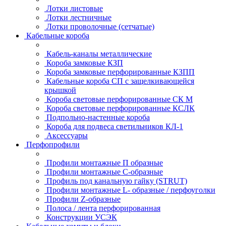
Лотки листовые
Лотки лестничные
Лотки проволочные (сетчатые)
Кабельные короба
Кабель-каналы металлические
Короба замковые КЗП
Короба замковые перфорированные КЗПП
Кабельные короба СП с защелкивающейся
крышкой
Короба световые перфорированные СК М
Короба световые перфорированные КСЛК
Подпольно-настенные короба
Короба для подвеса светильников КЛ-1
Аксессуары
Перфопрофили
Профили монтажные П образные
Профили монтажные C-образные
Профиль под канальную гайку (STRUT)
Профили монтажные L- образные / перфоуголки
Профили Z-образные
Полоса / лента перфорированная
Конструкции УСЭК