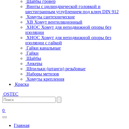
Шайбы гровер
Винты с цилиндрической головкой и
шестигранным углублением под ключ DIN 912
Хомуты сантехнические
ХВ Хомут вентиляционный
ХНОС Хомут для неподвижной опоры без
изоляции
ХНОС Хомут для неподвижной опоры без
изоляции с гайкой
Гайки канальные
Гайки
Шайбы
Анкеры
Шпильки (штанги) резьбовые
Наборы метизов
Хомуты крепления
Краска
OSTEC
0
Главная