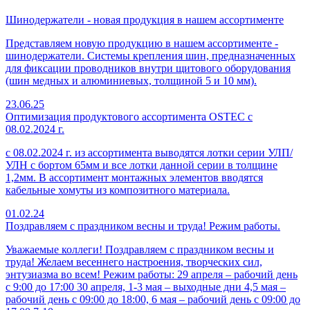
Шинодержатели - новая продукция в нашем ассортименте
Представляем новую продукцию в нашем ассортименте -
шинодержатели. Системы крепления шин, предназначенных
для фиксации проводников внутри щитового оборудования
(шин медных и алюминиевых, толщиной 5 и 10 мм).
23.06.25
Оптимизация продуктового ассортимента OSTEC с
08.02.2024 г.
с 08.02.2024 г. из ассортимента выводятся лотки серии УЛП/
УЛН с бортом 65мм и все лотки данной серии в толщине
1,2мм. В ассортимент монтажных элементов вводятся
кабельные хомуты из композитного материала.
01.02.24
Поздравляем с праздником весны и труда! Режим работы.
Уважаемые коллеги! Поздравляем с праздником весны и
труда! Желаем весеннего настроения, творческих сил,
энтузиазма во всем! Режим работы: 29 апреля – рабочий день
с 9:00 до 17:00 30 апреля, 1-3 мая – выходные дни 4,5 мая –
рабочий день с 09:00 до 18:00, 6 мая – рабочий день с 09:00 до