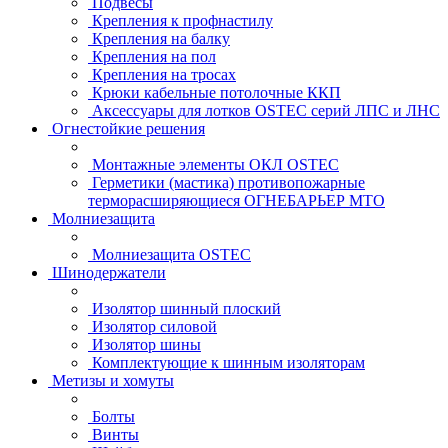
Подвесы
Крепления к профнастилу
Крепления на балку
Крепления на пол
Крепления на тросах
Крюки кабельные потолочные ККП
Аксессуары для лотков OSTEC серий ЛПС и ЛНС
Огнестойкие решения
Монтажные элементы ОКЛ OSTEC
Герметики (мастика) противопожарные
терморасширяющиеся ОГНЕБАРЬЕР МТО
Молниезащита
Молниезащита OSTEC
Шинодержатели
Изолятор шинный плоский
Изолятор силовой
Изолятор шины
Комплектующие к шинным изоляторам
Метизы и хомуты
Болты
Винты