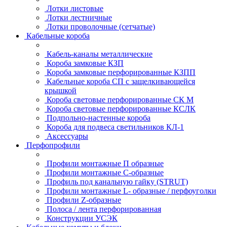
Лотки листовые
Лотки лестничные
Лотки проволочные (сетчатые)
Кабельные короба
Кабель-каналы металлические
Короба замковые КЗП
Короба замковые перфорированные КЗПП
Кабельные короба СП с защелкивающейся
крышкой
Короба световые перфорированные СК М
Короба световые перфорированные КСЛК
Подпольно-настенные короба
Короба для подвеса светильников КЛ-1
Аксессуары
Перфопрофили
Профили монтажные П образные
Профили монтажные C-образные
Профиль под канальную гайку (STRUT)
Профили монтажные L- образные / перфоуголки
Профили Z-образные
Полоса / лента перфорированная
Конструкции УСЭК