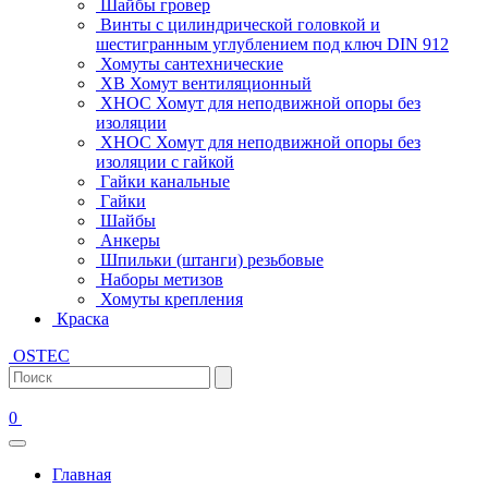
Шайбы гровер
Винты с цилиндрической головкой и
шестигранным углублением под ключ DIN 912
Хомуты сантехнические
ХВ Хомут вентиляционный
ХНОС Хомут для неподвижной опоры без
изоляции
ХНОС Хомут для неподвижной опоры без
изоляции с гайкой
Гайки канальные
Гайки
Шайбы
Анкеры
Шпильки (штанги) резьбовые
Наборы метизов
Хомуты крепления
Краска
OSTEC
0
Главная