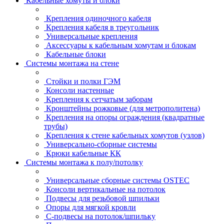
Кабельные хомуты и блоки
Крепления одиночного кабеля
Крепления кабеля в треугольник
Универсальные крепления
Аксессуары к кабельным хомутам и блокам
Кабельные блоки
Системы монтажа на стене
Стойки и полки ГЭМ
Консоли настенные
Крепления к сетчатым заборам
Кронштейны рожковые (для метрополитена)
Крепления на опоры ограждения (квадратные
трубы)
Крепления к стене кабельных хомутов (узлов)
Универсально-сборные системы
Крюки кабельные КК
Системы монтажа к полу/потолку
Универсальные сборные системы OSTEC
Консоли вертикальные на потолок
Подвесы для резьбовой шпильки
Опоры для мягкой кровли
С-подвесы на потолок/шпильку