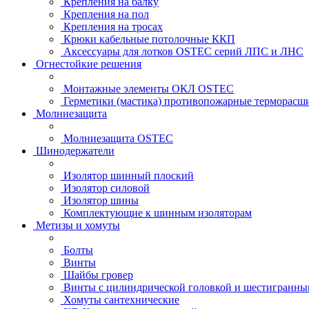
Крепления на балку
Крепления на пол
Крепления на тросах
Крюки кабельные потолочные ККП
Аксессуары для лотков OSTEC серий ЛПС и ЛНС
Огнестойкие решения
Монтажные элементы ОКЛ OSTEC
Герметики (мастика) противопожарные термор
Молниезащита
Молниезащита OSTEC
Шинодержатели
Изолятор шинный плоский
Изолятор силовой
Изолятор шины
Комплектующие к шинным изоляторам
Метизы и хомуты
Болты
Винты
Шайбы гровер
Винты с цилиндрической головкой и шестигранны
Хомуты сантехнические