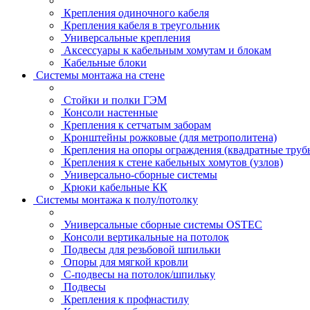
Крепления одиночного кабеля
Крепления кабеля в треугольник
Универсальные крепления
Аксессуары к кабельным хомутам и блокам
Кабельные блоки
Системы монтажа на стене
Стойки и полки ГЭМ
Консоли настенные
Крепления к сетчатым заборам
Кронштейны рожковые (для метрополитена)
Крепления на опоры ограждения (квадратные труб
Крепления к стене кабельных хомутов (узлов)
Универсально-сборные системы
Крюки кабельные КК
Системы монтажа к полу/потолку
Универсальные сборные системы OSTEC
Консоли вертикальные на потолок
Подвесы для резьбовой шпильки
Опоры для мягкой кровли
С-подвесы на потолок/шпильку
Подвесы
Крепления к профнастилу