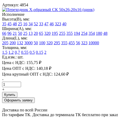
Артикул: 4854
Исполнение
Высота(В), мм:
35
45
48
25
16
34
52
33
47
46
323
40
Ширина(А), мм:
66
96
21
50
25
13
20
65
320
195
255
355
194
254
354
180
48
Длина(L), мм:
205
200
132
3000
50
100
320
295
355
455
56
323
10000
Толщина, мм:
1.5
1.2
0,7
0.55
0.5
0.15
2
Ед.изм.: шт.
Цена с НДС:
155,75 ₽
Цена ОПТ с НДС:
140,18 ₽
Цена крупный ОПТ с НДС:
124,60 ₽
-
+
Купить
Оформить заявку
Доставка по всей России
По тарифам ТК. Доставка до терминала ТК бесплатно при заказе