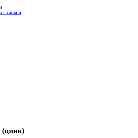
и
 с гайкой
 (цинк)