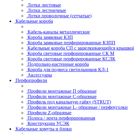
Лотки листовые
Лотки лестничные
Лотки проволочные (сетчатые)
Кабельные короба
Кабель-каналы металлические
Короба замковые КЗП
Короба замковые перфорированные КЗПП
Кабельные короба СП с защелкивающейся крышко
Короба световые перфорированные СК М
Короба световые перфорированные КСЛК
Подпольно-настенные короба
Короба для подвеса светильников КЛ-1
Аксессуары
Перфопрофили
Профили монтажные П образные
Профили монтажные C-образные
Профиль под канальную гайку (STRUT)
Профили монтажные L- образные / перфоуголки
Профили Z-образные
Полоса / лента перфорированная
Конструкции УСЭК
Кабельные хомуты и блоки