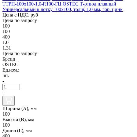
ТТРП-100х100-1,0-R100-ГЦ OSTEC Т-отвод плавный
Универсальный к лотку 100х100, толщ. 1,0 мм, гор. цинк
Цена с НДС, руб
Цена по запросу
100
100
400
1.0
1.31
Цена по запросу
Бренд
OSTEC
Ед.изм.:
шт.
-
+
Ширина (А), мм
100
Высота (В), мм
100
Длина (L), мм
400