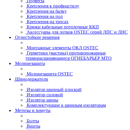
Подвесы
Крепления к профнастилу
Крепления на балку
Крепления на пол
Крепления на тросах
Крюки кабельные потолочные ККП
Аксессуары для лотков OSTEC серий ЛПС и ЛНС
Огнестойкие решения
Монтажные элементы ОКЛ OSTEC
Герметики (мастика) противопожарные
терморасширяющиеся ОГНЕБАРЬЕР МТО
Молниезащита
Молниезащита OSTEC
Шинодержатели
Изолятор шинный плоский
Изолятор силовой
Изолятор шины
Комплектующие к шинным изоляторам
Метизы и хомуты
Болты
Винты