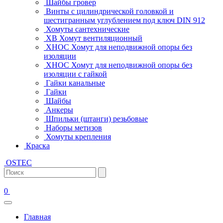
Шайбы гровер
Винты с цилиндрической головкой и
шестигранным углублением под ключ DIN 912
Хомуты сантехнические
ХВ Хомут вентиляционный
ХНОС Хомут для неподвижной опоры без
изоляции
ХНОС Хомут для неподвижной опоры без
изоляции с гайкой
Гайки канальные
Гайки
Шайбы
Анкеры
Шпильки (штанги) резьбовые
Наборы метизов
Хомуты крепления
Краска
OSTEC
0
Главная