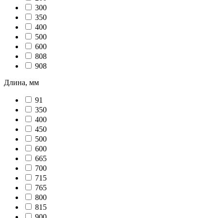
300
350
400
500
600
808
908
Длина, мм
91
350
400
450
500
600
665
700
715
765
800
815
900