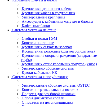
Кабельные хомуты и блоки
Крепления одиночного кабеля
Крепления кабеля в треугольник
Универсальные крепления
Аксессуары к кабельным хомутам и блокам
Кабельные блоки
Системы монтажа на стене
Стойки и полки ГЭМ
Консоли настенные
Крепления к сетчатым заборам
Кронштейны рожковые (для метрополитена)
Крепления на опоры ограждения (квадратные
трубы)
Крепления к стене кабельных хомутов (узлов)
Универсально-сборные системы
Крюки кабельные КК
Системы монтажа к полу/потолку
Универсальные сборные системы OSTEC
Консоли вертикальные на потолок
Подвесы для резьбовой шпильки
Опоры для мягкой кровли
С-подвесы на потолок/шпильку