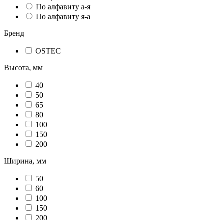
По алфавиту а-я
По алфавиту я-а
Бренд
OSTEC
Высота, мм
40
50
65
80
100
150
200
Ширина, мм
50
60
100
150
200