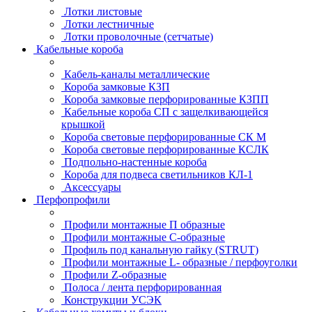
Лотки листовые
Лотки лестничные
Лотки проволочные (сетчатые)
Кабельные короба
Кабель-каналы металлические
Короба замковые КЗП
Короба замковые перфорированные КЗПП
Кабельные короба СП с защелкивающейся
крышкой
Короба световые перфорированные СК М
Короба световые перфорированные КСЛК
Подпольно-настенные короба
Короба для подвеса светильников КЛ-1
Аксессуары
Перфопрофили
Профили монтажные П образные
Профили монтажные C-образные
Профиль под канальную гайку (STRUT)
Профили монтажные L- образные / перфоуголки
Профили Z-образные
Полоса / лента перфорированная
Конструкции УСЭК