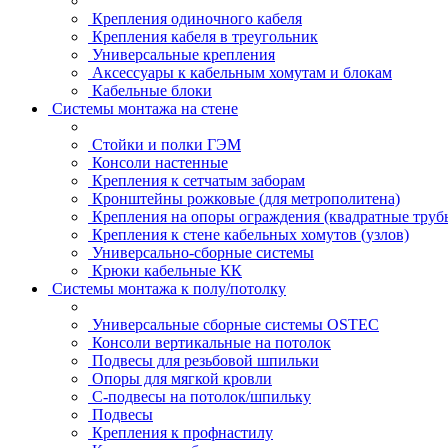
Крепления одиночного кабеля
Крепления кабеля в треугольник
Универсальные крепления
Аксессуары к кабельным хомутам и блокам
Кабельные блоки
Системы монтажа на стене
Стойки и полки ГЭМ
Консоли настенные
Крепления к сетчатым заборам
Кронштейны рожковые (для метрополитена)
Крепления на опоры ограждения (квадратные труб
Крепления к стене кабельных хомутов (узлов)
Универсально-сборные системы
Крюки кабельные КК
Системы монтажа к полу/потолку
Универсальные сборные системы OSTEC
Консоли вертикальные на потолок
Подвесы для резьбовой шпильки
Опоры для мягкой кровли
С-подвесы на потолок/шпильку
Подвесы
Крепления к профнастилу