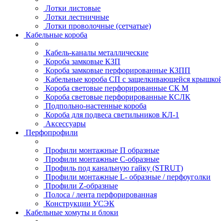
Лотки листовые
Лотки лестничные
Лотки проволочные (сетчатые)
Кабельные короба
Кабель-каналы металлические
Короба замковые КЗП
Короба замковые перфорированные КЗПП
Кабельные короба СП с защелкивающейся крышко
Короба световые перфорированные СК М
Короба световые перфорированные КСЛК
Подпольно-настенные короба
Короба для подвеса светильников КЛ-1
Аксессуары
Перфопрофили
Профили монтажные П образные
Профили монтажные C-образные
Профиль под канальную гайку (STRUT)
Профили монтажные L- образные / перфоуголки
Профили Z-образные
Полоса / лента перфорированная
Конструкции УСЭК
Кабельные хомуты и блоки