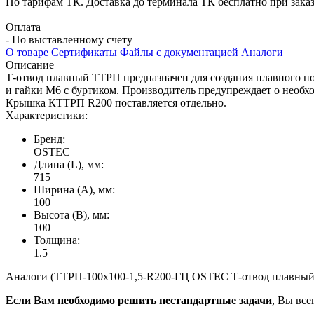
По тарифам ТК. Доставка до терминала ТК бесплатно при заказе
Оплата
- По выставленному счету
О товаре
Сертификаты
Файлы с документацией
Аналоги
Описание
Т-отвод плавный ТТРП предназначен для создания плавного п
и гайки М6 с буртиком. Производитель предупреждает о необ
Крышка КТТРП R200 поставляется отдельно.
Характеристики:
Бренд:
OSTEC
Длина (L), мм:
715
Ширина (А), мм:
100
Высота (В), мм:
100
Толщина:
1.5
Аналоги (ТТРП-100х100-1,5-R200-ГЦ OSTEC Т-отвод плавный Ун
Если Вам необходимо решить нестандартные задачи
, Вы все