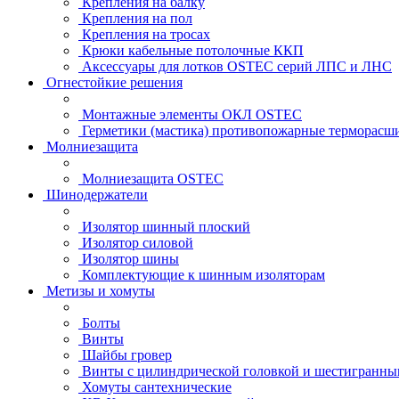
Крепления на балку
Крепления на пол
Крепления на тросах
Крюки кабельные потолочные ККП
Аксессуары для лотков OSTEC серий ЛПС и ЛНС
Огнестойкие решения
Монтажные элементы ОКЛ OSTEC
Герметики (мастика) противопожарные термор
Молниезащита
Молниезащита OSTEC
Шинодержатели
Изолятор шинный плоский
Изолятор силовой
Изолятор шины
Комплектующие к шинным изоляторам
Метизы и хомуты
Болты
Винты
Шайбы гровер
Винты с цилиндрической головкой и шестигранны
Хомуты сантехнические