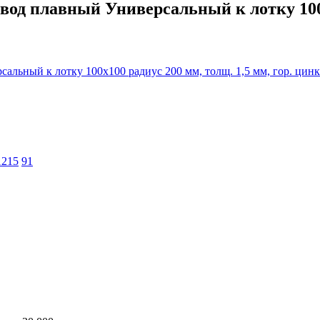
д плавный Универсальный к лотку 100х1
1215
91