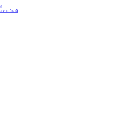
и
 с гайкой