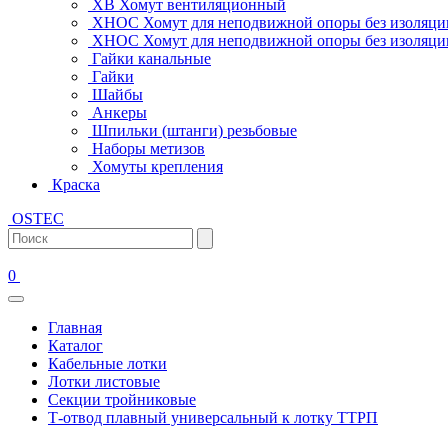
ХВ Хомут вентиляционный
ХНОС Хомут для неподвижной опоры без изоляци
ХНОС Хомут для неподвижной опоры без изоляции
Гайки канальные
Гайки
Шайбы
Анкеры
Шпильки (штанги) резьбовые
Наборы метизов
Хомуты крепления
Краска
OSTEC
0
Главная
Каталог
Кабельные лотки
Лотки листовые
Секции тройниковые
Т-отвод плавный универсальный к лотку ТТРП