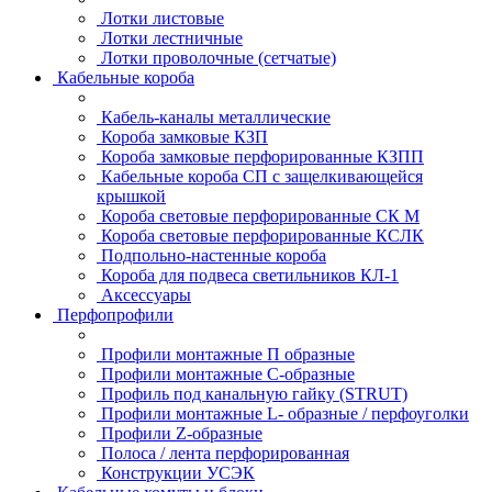
Лотки листовые
Лотки лестничные
Лотки проволочные (сетчатые)
Кабельные короба
Кабель-каналы металлические
Короба замковые КЗП
Короба замковые перфорированные КЗПП
Кабельные короба СП с защелкивающейся
крышкой
Короба световые перфорированные СК М
Короба световые перфорированные КСЛК
Подпольно-настенные короба
Короба для подвеса светильников КЛ-1
Аксессуары
Перфопрофили
Профили монтажные П образные
Профили монтажные C-образные
Профиль под канальную гайку (STRUT)
Профили монтажные L- образные / перфоуголки
Профили Z-образные
Полоса / лента перфорированная
Конструкции УСЭК