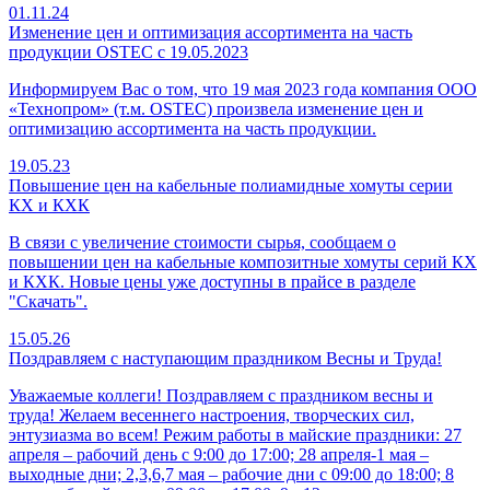
01.11.24
Изменение цен и оптимизация ассортимента на часть
продукции OSTEC с 19.05.2023
Информируем Вас о том, что 19 мая 2023 года компания ООО
«Технопром» (т.м. OSTEC) произвела изменение цен и
оптимизацию ассортимента на часть продукции.
19.05.23
Повышение цен на кабельные полиамидные хомуты серии
КХ и КХК
В связи с увеличение стоимости сырья, сообщаем о
повышении цен на кабельные композитные хомуты серий КХ
и КХК. Новые цены уже доступны в прайсе в разделе
"Скачать".
15.05.26
Поздравляем с наступающим праздником Весны и Труда!
Уважаемые коллеги! Поздравляем с праздником весны и
труда! Желаем весеннего настроения, творческих сил,
энтузиазма во всем! Режим работы в майские праздники: 27
апреля – рабочий день с 9:00 до 17:00; 28 апреля-1 мая –
выходные дни; 2,3,6,7 мая – рабочие дни с 09:00 до 18:00; 8