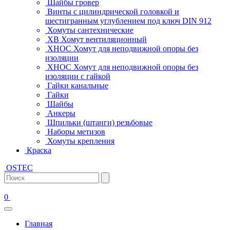
Шайбы гровер
Винты с цилиндрической головкой и
шестигранным углублением под ключ DIN 912
Хомуты сантехнические
ХВ Хомут вентиляционный
ХНОС Хомут для неподвижной опоры без
изоляции
ХНОС Хомут для неподвижной опоры без
изоляции с гайкой
Гайки канальные
Гайки
Шайбы
Анкеры
Шпильки (штанги) резьбовые
Наборы метизов
Хомуты крепления
Краска
OSTEC
0
Главная