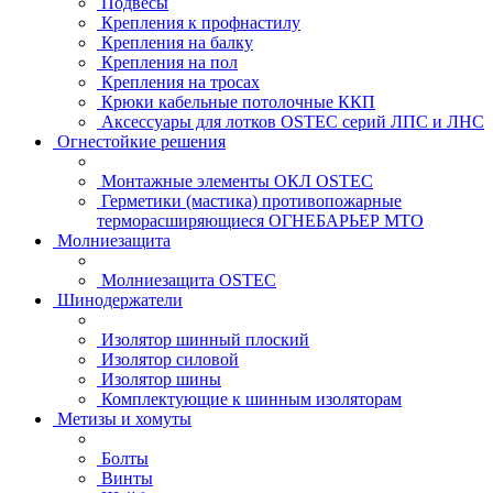
Подвесы
Крепления к профнастилу
Крепления на балку
Крепления на пол
Крепления на тросах
Крюки кабельные потолочные ККП
Аксессуары для лотков OSTEC серий ЛПС и ЛНС
Огнестойкие решения
Монтажные элементы ОКЛ OSTEC
Герметики (мастика) противопожарные
терморасширяющиеся ОГНЕБАРЬЕР МТО
Молниезащита
Молниезащита OSTEC
Шинодержатели
Изолятор шинный плоский
Изолятор силовой
Изолятор шины
Комплектующие к шинным изоляторам
Метизы и хомуты
Болты
Винты