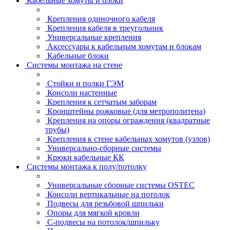
Кабельные хомуты и блоки
Крепления одиночного кабеля
Крепления кабеля в треугольник
Универсальные крепления
Аксессуары к кабельным хомутам и блокам
Кабельные блоки
Системы монтажа на стене
Стойки и полки ГЭМ
Консоли настенные
Крепления к сетчатым заборам
Кронштейны рожковые (для метрополитена)
Крепления на опоры ограждения (квадратные
трубы)
Крепления к стене кабельных хомутов (узлов)
Универсально-сборные системы
Крюки кабельные КК
Системы монтажа к полу/потолку
Универсальные сборные системы OSTEC
Консоли вертикальные на потолок
Подвесы для резьбовой шпильки
Опоры для мягкой кровли
С-подвесы на потолок/шпильку