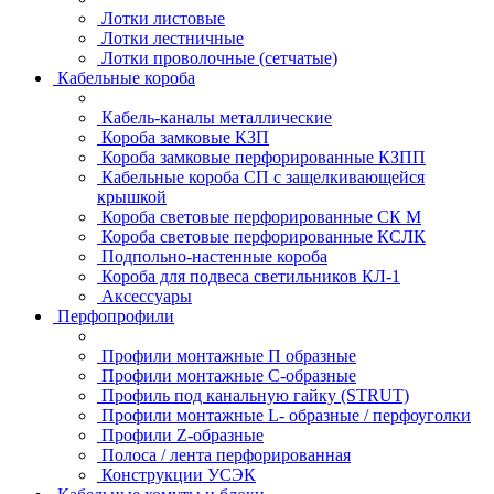
Лотки листовые
Лотки лестничные
Лотки проволочные (сетчатые)
Кабельные короба
Кабель-каналы металлические
Короба замковые КЗП
Короба замковые перфорированные КЗПП
Кабельные короба СП с защелкивающейся
крышкой
Короба световые перфорированные СК М
Короба световые перфорированные КСЛК
Подпольно-настенные короба
Короба для подвеса светильников КЛ-1
Аксессуары
Перфопрофили
Профили монтажные П образные
Профили монтажные C-образные
Профиль под канальную гайку (STRUT)
Профили монтажные L- образные / перфоуголки
Профили Z-образные
Полоса / лента перфорированная
Конструкции УСЭК