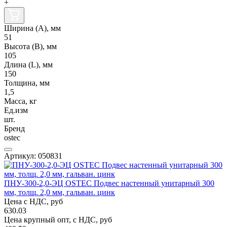
+
Ширина (А), мм
51
Высота (В), мм
105
Длина (L), мм
150
Толщина, мм
1,5
Масса, кг
Ед.изм
шт.
Бренд
ostec
Артикул: 050831
ПНУ-300-2,0-ЭЦ OSTEC Подвес настенный унитарный 300
мм, толщ. 2,0 мм, гальван. цинк
Цена с НДС, руб
630.03
Цена крупный опт, с НДС, руб