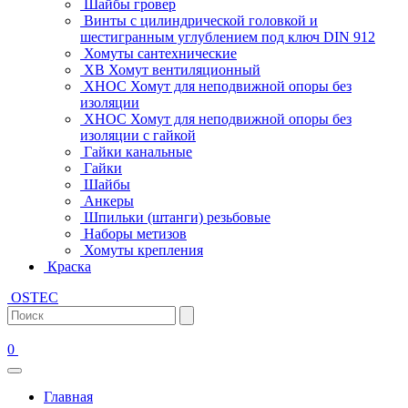
Шайбы гровер
Винты с цилиндрической головкой и
шестигранным углублением под ключ DIN 912
Хомуты сантехнические
ХВ Хомут вентиляционный
ХНОС Хомут для неподвижной опоры без
изоляции
ХНОС Хомут для неподвижной опоры без
изоляции с гайкой
Гайки канальные
Гайки
Шайбы
Анкеры
Шпильки (штанги) резьбовые
Наборы метизов
Хомуты крепления
Краска
OSTEC
0
Главная