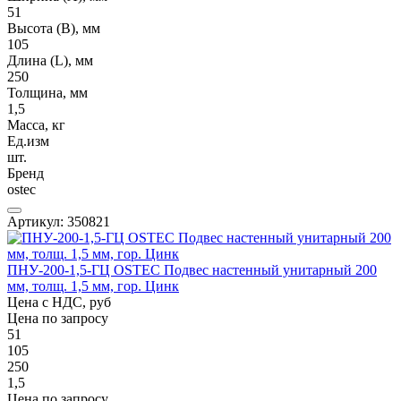
51
Высота (В), мм
105
Длина (L), мм
250
Толщина, мм
1,5
Масса, кг
Ед.изм
шт.
Бренд
ostec
Артикул: 350821
ПНУ-200-1,5-ГЦ OSTEC Подвес настенный унитарный 200
мм, толщ. 1,5 мм, гор. Цинк
Цена с НДС, руб
Цена по запросу
51
105
250
1,5
Цена по запросу