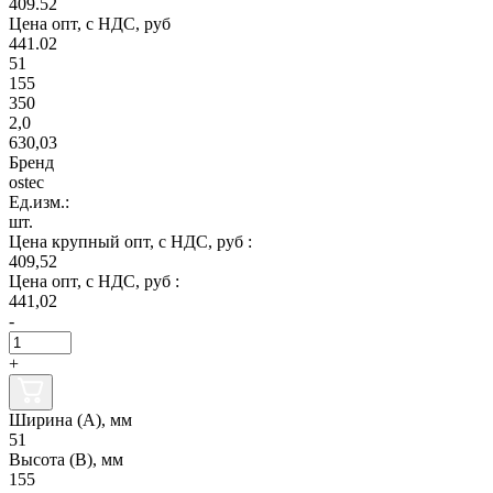
409.52
Цена опт, с НДС, руб
441.02
51
155
350
2,0
630,03
Бренд
ostec
Ед.изм.:
шт.
Цена крупный опт, с НДС, руб :
409,52
Цена опт, с НДС, руб :
441,02
-
+
Ширина (А), мм
51
Высота (В), мм
155