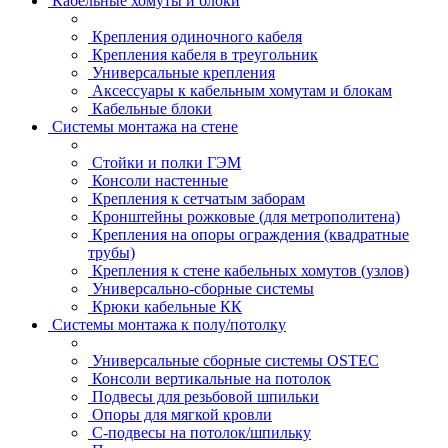
Кабельные хомуты и блоки
Крепления одиночного кабеля
Крепления кабеля в треугольник
Универсальные крепления
Аксессуары к кабельным хомутам и блокам
Кабельные блоки
Системы монтажа на стене
Стойки и полки ГЭМ
Консоли настенные
Крепления к сетчатым заборам
Кронштейны рожковые (для метрополитена)
Крепления на опоры ограждения (квадратные
трубы)
Крепления к стене кабельных хомутов (узлов)
Универсально-сборные системы
Крюки кабельные КК
Системы монтажа к полу/потолку
Универсальные сборные системы OSTEC
Консоли вертикальные на потолок
Подвесы для резьбовой шпильки
Опоры для мягкой кровли
С-подвесы на потолок/шпильку