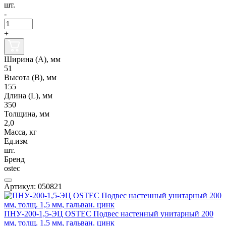
шт.
-
+
Ширина (А), мм
51
Высота (В), мм
155
Длина (L), мм
350
Толщина, мм
2,0
Масса, кг
Ед.изм
шт.
Бренд
ostec
Артикул: 050821
ПНУ-200-1,5-ЭЦ OSTEC Подвес настенный унитарный 200
мм, толщ. 1,5 мм, гальван. цинк