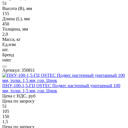
51
Высота (В), мм
155
Длина (L), мм
450
Толщина, мм
2,0
Масса, кг
Ед.изм
шт.
Бренд
ostec
Артикул: 350811
ПНУ-100-1,5-ГЦ OSTEC Подвес настенный унитарный 100
мм, толщ. 1,5 мм, гор. Цинк
Цена с НДС, руб
Цена по запросу
51
105
150
1,5
Цена по запросу