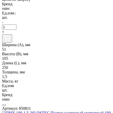
Бренд
ostec
Ед.изм.:
шт.
-
+
Ширина (А), мм
51
Высота (В), мм
105
Длина (L), мм
250
Толщина, мм
1,5
Масса, кг
Ед.изм
шт.
Бренд
ostec
Артикул: 850811