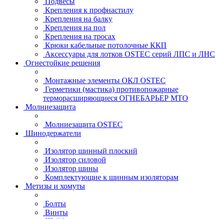
Подвесы
Крепления к профнастилу
Крепления на балку
Крепления на пол
Крепления на тросах
Крюки кабельные потолочные ККП
Аксессуары для лотков OSTEC серий ЛПС и ЛНС
Огнестойкие решения
Монтажные элементы ОКЛ OSTEC
Герметики (мастика) противопожарные
терморасширяющиеся ОГНЕБАРЬЕР МТО
Молниезащита
Молниезащита OSTEC
Шинодержатели
Изолятор шинный плоский
Изолятор силовой
Изолятор шины
Комплектующие к шинным изоляторам
Метизы и хомуты
Болты
Винты