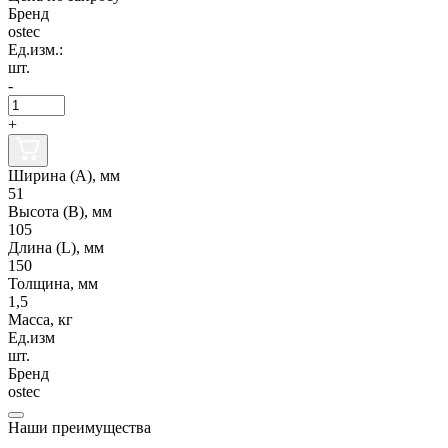
Бренд
ostec
Ед.изм.:
шт.
-
+
Ширина (А), мм
51
Высота (В), мм
105
Длина (L), мм
150
Толщина, мм
1,5
Масса, кг
Ед.изм
шт.
Бренд
ostec
Наши преимущества