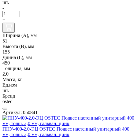
шт.
-
+
Ширина (А), мм
51
Высота (В), мм
155
Длина (L), мм
450
Толщина, мм
2,0
Масса, кг
Ед.изм
шт.
Бренд
ostec
Артикул: 050841
ПНУ-400-2,0-ЭЦ OSTEC Подвес настенный унитарный 400
мм, толщ. 2,0 мм, гальван. цинк