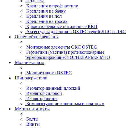
Подвесы
Крепления к профнастилу
Крепления на балку
Крепления на пол
Крепления на тросах
Крюки кабельные потолочные ККП
Аксессуары для лотков OSTEC серий ЛПС и ЛНС
Огнестойкие решения
Монтажные элементы ОКЛ OSTEC
Герметики (мастика) противопожарные
терморасширяющиеся ОГНЕБАРЬЕР МТО
Молниезащита
Молниезащита OSTEC
Шинодержатели
Изолятор шинный плоский
Изолятор силовой
Изолятор шины
Комплектующие к шинным изоляторам
Метизы и хомуты
Болты
Винты