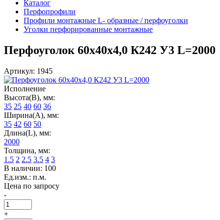
Каталог
Перфопрофили
Профили монтажные L- образные / перфоуголки
Уголки перфорированные монтажные
Перфоуголок 60х40х4,0 К242 У3 L=2000
Артикул: 1945
Исполнение
Высота(В), мм:
35
25
40
60
36
Ширина(А), мм:
35
42
60
50
Длина(L), мм:
2000
Толщина, мм:
1.5
2
2.5
3.5
4
3
В наличии: 100
Ед.изм.: п.м.
Цена по запросу
-
+