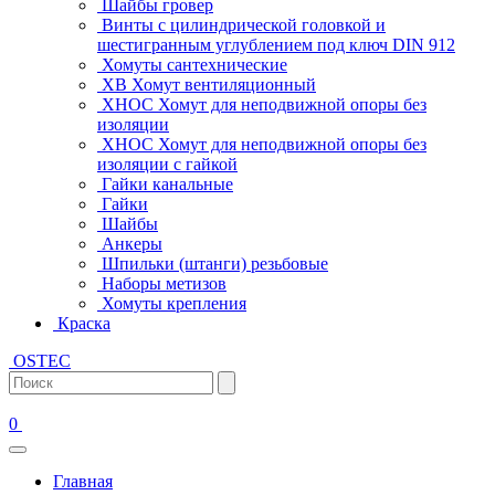
Шайбы гровер
Винты с цилиндрической головкой и
шестигранным углублением под ключ DIN 912
Хомуты сантехнические
ХВ Хомут вентиляционный
ХНОС Хомут для неподвижной опоры без
изоляции
ХНОС Хомут для неподвижной опоры без
изоляции с гайкой
Гайки канальные
Гайки
Шайбы
Анкеры
Шпильки (штанги) резьбовые
Наборы метизов
Хомуты крепления
Краска
OSTEC
0
Главная