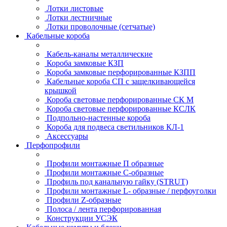
Лотки листовые
Лотки лестничные
Лотки проволочные (сетчатые)
Кабельные короба
Кабель-каналы металлические
Короба замковые КЗП
Короба замковые перфорированные КЗПП
Кабельные короба СП с защелкивающейся
крышкой
Короба световые перфорированные СК М
Короба световые перфорированные КСЛК
Подпольно-настенные короба
Короба для подвеса светильников КЛ-1
Аксессуары
Перфопрофили
Профили монтажные П образные
Профили монтажные C-образные
Профиль под канальную гайку (STRUT)
Профили монтажные L- образные / перфоуголки
Профили Z-образные
Полоса / лента перфорированная
Конструкции УСЭК