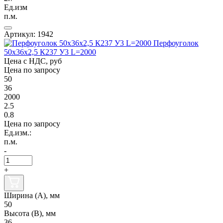
Ед.изм
п.м.
Артикул: 1942
Перфоуголок
50х36х2,5 К237 У3 L=2000
Цена с НДС, руб
Цена по запросу
50
36
2000
2.5
0.8
Цена по запросу
Ед.изм.:
п.м.
-
+
Ширина (А), мм
50
Высота (В), мм
36