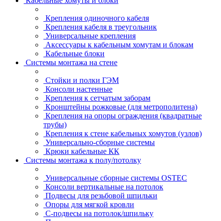
Кабельные хомуты и блоки
Крепления одиночного кабеля
Крепления кабеля в треугольник
Универсальные крепления
Аксессуары к кабельным хомутам и блокам
Кабельные блоки
Системы монтажа на стене
Стойки и полки ГЭМ
Консоли настенные
Крепления к сетчатым заборам
Кронштейны рожковые (для метрополитена)
Крепления на опоры ограждения (квадратные
трубы)
Крепления к стене кабельных хомутов (узлов)
Универсально-сборные системы
Крюки кабельные КК
Системы монтажа к полу/потолку
Универсальные сборные системы OSTEC
Консоли вертикальные на потолок
Подвесы для резьбовой шпильки
Опоры для мягкой кровли
С-подвесы на потолок/шпильку