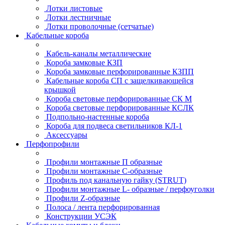
Лотки листовые
Лотки лестничные
Лотки проволочные (сетчатые)
Кабельные короба
Кабель-каналы металлические
Короба замковые КЗП
Короба замковые перфорированные КЗПП
Кабельные короба СП с защелкивающейся
крышкой
Короба световые перфорированные СК М
Короба световые перфорированные КСЛК
Подпольно-настенные короба
Короба для подвеса светильников КЛ-1
Аксессуары
Перфопрофили
Профили монтажные П образные
Профили монтажные C-образные
Профиль под канальную гайку (STRUT)
Профили монтажные L- образные / перфоуголки
Профили Z-образные
Полоса / лента перфорированная
Конструкции УСЭК