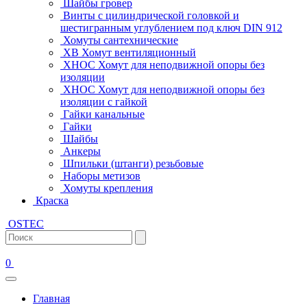
Шайбы гровер
Винты с цилиндрической головкой и
шестигранным углублением под ключ DIN 912
Хомуты сантехнические
ХВ Хомут вентиляционный
ХНОС Хомут для неподвижной опоры без
изоляции
ХНОС Хомут для неподвижной опоры без
изоляции с гайкой
Гайки канальные
Гайки
Шайбы
Анкеры
Шпильки (штанги) резьбовые
Наборы метизов
Хомуты крепления
Краска
OSTEC
0
Главная