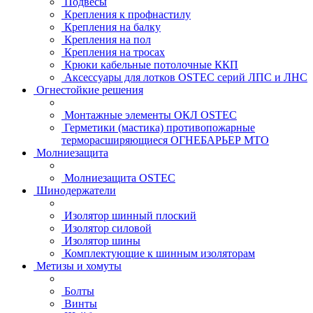
Подвесы
Крепления к профнастилу
Крепления на балку
Крепления на пол
Крепления на тросах
Крюки кабельные потолочные ККП
Аксессуары для лотков OSTEC серий ЛПС и ЛНС
Огнестойкие решения
Монтажные элементы ОКЛ OSTEC
Герметики (мастика) противопожарные
терморасширяющиеся ОГНЕБАРЬЕР МТО
Молниезащита
Молниезащита OSTEC
Шинодержатели
Изолятор шинный плоский
Изолятор силовой
Изолятор шины
Комплектующие к шинным изоляторам
Метизы и хомуты
Болты
Винты