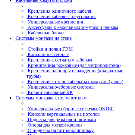
Кабельные хомуты и блоки
Крепления одиночного кабеля
Крепления кабеля в треугольник
Универсальные крепления
Аксессуары к кабельным хомутам и блокам
Кабельные блоки
Системы монтажа на стене
Стойки и полки ГЭМ
Консоли настенные
Крепления к сетчатым заборам
Кронштейны рожковые (для метрополитена)
Крепления на опоры ограждения (квадратные
трубы)
Крепления к стене кабельных хомутов (узлов)
Универсально-сборные системы
Крюки кабельные КК
Системы монтажа к полу/потолку
Универсальные сборные системы OSTEC
Консоли вертикальные на потолок
Подвесы для резьбовой шпильки
Опоры для мягкой кровли
С-подвесы на потолок/шпильку