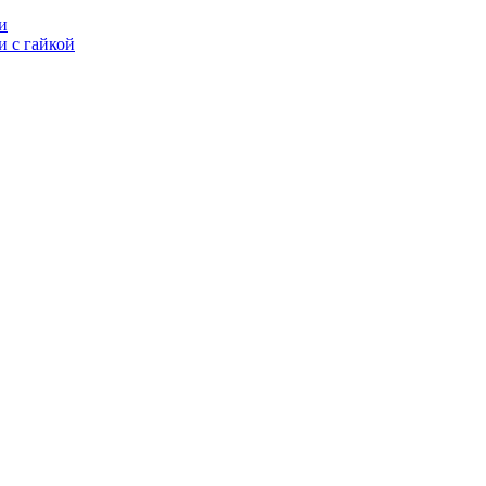
и
 с гайкой