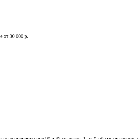
 от 30 000 р.
льные повороты под 90 и 45 градусов, Т- и Х-образные секции, 