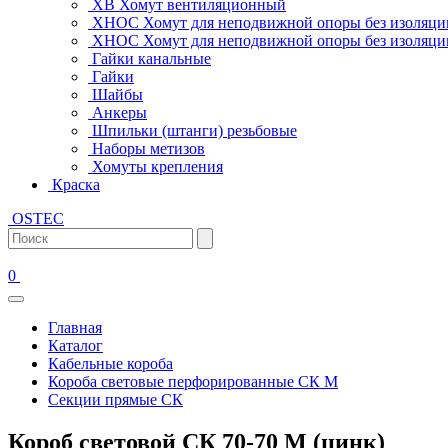
ХВ Хомут вентиляционный
ХНОС Хомут для неподвижной опоры без изоляци
ХНОС Хомут для неподвижной опоры без изоляции
Гайки канальные
Гайки
Шайбы
Анкеры
Шпильки (штанги) резьбовые
Наборы метизов
Хомуты крепления
Краска
OSTEC
0
Главная
Каталог
Кабельные короба
Короба световые перфорированные СК М
Секции прямые СК
Короб световой СК 70-70 М (цинк)