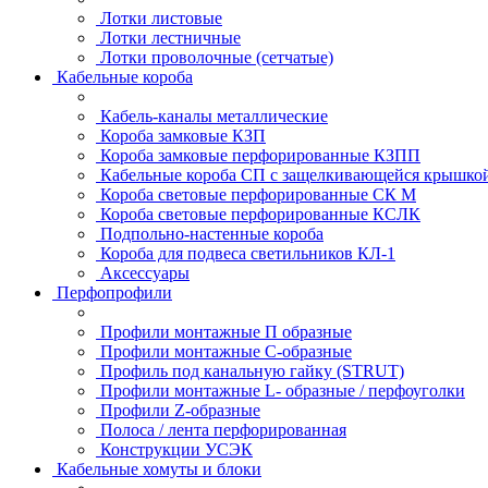
Лотки листовые
Лотки лестничные
Лотки проволочные (сетчатые)
Кабельные короба
Кабель-каналы металлические
Короба замковые КЗП
Короба замковые перфорированные КЗПП
Кабельные короба СП с защелкивающейся крышко
Короба световые перфорированные СК М
Короба световые перфорированные КСЛК
Подпольно-настенные короба
Короба для подвеса светильников КЛ-1
Аксессуары
Перфопрофили
Профили монтажные П образные
Профили монтажные C-образные
Профиль под канальную гайку (STRUT)
Профили монтажные L- образные / перфоуголки
Профили Z-образные
Полоса / лента перфорированная
Конструкции УСЭК
Кабельные хомуты и блоки