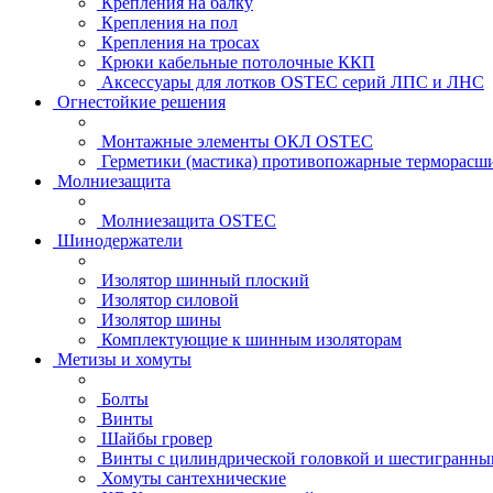
Крепления на балку
Крепления на пол
Крепления на тросах
Крюки кабельные потолочные ККП
Аксессуары для лотков OSTEC серий ЛПС и ЛНС
Огнестойкие решения
Монтажные элементы ОКЛ OSTEC
Герметики (мастика) противопожарные термор
Молниезащита
Молниезащита OSTEC
Шинодержатели
Изолятор шинный плоский
Изолятор силовой
Изолятор шины
Комплектующие к шинным изоляторам
Метизы и хомуты
Болты
Винты
Шайбы гровер
Винты с цилиндрической головкой и шестигранны
Хомуты сантехнические