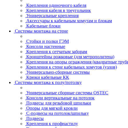
Крепления одиночного кабеля
Крепления кабеля в треугольник
Универсальные крепления
Аксессуары к кабельным хомутам и блокам
Кабельные блоки
Системы монтажа на стене
Стойки и полки ГЭМ
Консоли настенные
Крепления к сетчатым заборам
Кронштейны рожковые (для метрополитена)
Крепления на опоры ограждения (квадратные труб
Крепления к стене кабельных хомутов (узлов)
Универсально-сборные системы
Крюки кабельные КК
Системы монтажа к полу/потолку
Универсальные сборные системы OSTEC
Консоли вертикальные на потолок
Подвесы для резьбовой шпильки
Опоры для мягкой кровли
С-подвесы на потолок/шпильку
Подвесы
Крепления к профнастилу