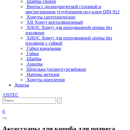
Шайбы гровер
Винты с цилиндрической головкой и
шестигранным углублением под ключ DIN 912
Хомуты сантехнические
ХВ Хомут вентиляционный
ХНОС Хомут для неподвижной опоры без
изоляции
ХНОС Хомут для неподвижной опоры без
изоляции с гайкой
Гайки канальные
Гайки
Шайбы
Анкеры
Шпильки (штанги) резьбовые
Наборы метизов
Хомуты крепления
Краска
OSTEC
0
Аксессуары для короба для подвеса