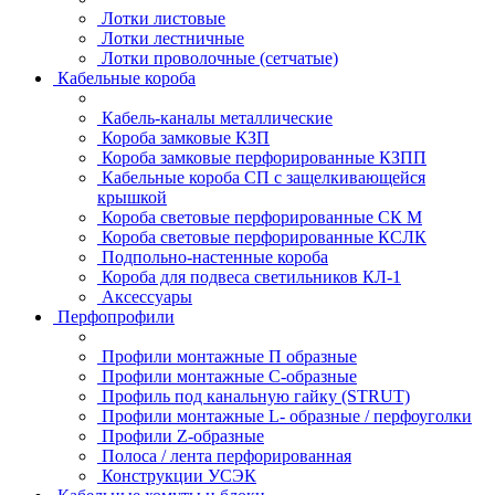
Лотки листовые
Лотки лестничные
Лотки проволочные (сетчатые)
Кабельные короба
Кабель-каналы металлические
Короба замковые КЗП
Короба замковые перфорированные КЗПП
Кабельные короба СП с защелкивающейся
крышкой
Короба световые перфорированные СК М
Короба световые перфорированные КСЛК
Подпольно-настенные короба
Короба для подвеса светильников КЛ-1
Аксессуары
Перфопрофили
Профили монтажные П образные
Профили монтажные C-образные
Профиль под канальную гайку (STRUT)
Профили монтажные L- образные / перфоуголки
Профили Z-образные
Полоса / лента перфорированная
Конструкции УСЭК