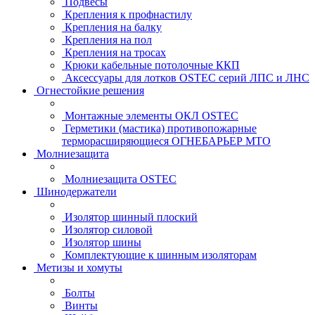
Подвесы
Крепления к профнастилу
Крепления на балку
Крепления на пол
Крепления на тросах
Крюки кабельные потолочные ККП
Аксессуары для лотков OSTEC серий ЛПС и ЛНС
Огнестойкие решения
Монтажные элементы ОКЛ OSTEC
Герметики (мастика) противопожарные
терморасширяющиеся ОГНЕБАРЬЕР МТО
Молниезащита
Молниезащита OSTEC
Шинодержатели
Изолятор шинный плоский
Изолятор силовой
Изолятор шины
Комплектующие к шинным изоляторам
Метизы и хомуты
Болты
Винты