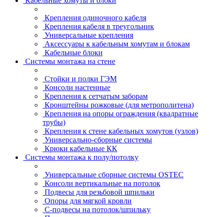
Кабельные хомуты и блоки
Крепления одиночного кабеля
Крепления кабеля в треугольник
Универсальные крепления
Аксессуары к кабельным хомутам и блокам
Кабельные блоки
Системы монтажа на стене
Стойки и полки ГЭМ
Консоли настенные
Крепления к сетчатым заборам
Кронштейны рожковые (для метрополитена)
Крепления на опоры ограждения (квадратные
трубы)
Крепления к стене кабельных хомутов (узлов)
Универсально-сборные системы
Крюки кабельные КК
Системы монтажа к полу/потолку
Универсальные сборные системы OSTEC
Консоли вертикальные на потолок
Подвесы для резьбовой шпильки
Опоры для мягкой кровли
С-подвесы на потолок/шпильку