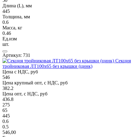
50
Длина (L), мм
445
Толщина, мм
0.6
Масса, кг
0.46
Ед.изм
шт.
Артикул: 731
Секция
тройниковая ЛТ100х65 без крышки (цинк)
Цена с НДС, руб
546
Цена крупный опт, с НДС, руб
382.2
Цена опт, с НДС, руб
436.8
275
65
445
0.6
0.5
546,00