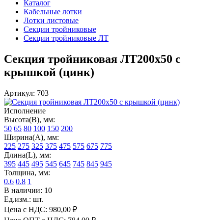
Каталог
Кабельные лотки
Лотки листовые
Секции тройниковые
Секции тройниковые ЛТ
Секция тройниковая ЛТ200х50 с
крышкой (цинк)
Артикул: 703
Исполнение
Высота(В), мм:
50
65
80
100
150
200
Ширина(А), мм:
225
275
325
375
475
575
675
775
Длина(L), мм:
395
445
495
545
645
745
845
945
Толщина, мм:
0.6
0.8
1
В наличии: 10
Ед.изм.: шт.
Цена с НДС:
980,00 ₽