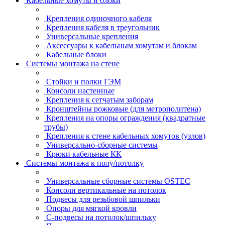
Кабельные хомуты и блоки
Крепления одиночного кабеля
Крепления кабеля в треугольник
Универсальные крепления
Аксессуары к кабельным хомутам и блокам
Кабельные блоки
Системы монтажа на стене
Стойки и полки ГЭМ
Консоли настенные
Крепления к сетчатым заборам
Кронштейны рожковые (для метрополитена)
Крепления на опоры ограждения (квадратные
трубы)
Крепления к стене кабельных хомутов (узлов)
Универсально-сборные системы
Крюки кабельные КК
Системы монтажа к полу/потолку
Универсальные сборные системы OSTEC
Консоли вертикальные на потолок
Подвесы для резьбовой шпильки
Опоры для мягкой кровли
С-подвесы на потолок/шпильку