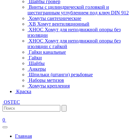
Шайбы гровер
Винты с цилиндрической головкой и
шестигранным углублением под ключ DIN 912
Хомуты сантехнические
ХВ Хомут вентиляционный
ХНОС Хомут для неподвижной опоры без
изоляции
ХНОС Хомут для неподвижной опоры без
изоляции с гайкой
Гайки канальные
Гайки
Шайбы
Анкеры
Шпильки (штанги) резьбовые
Наборы метизов
Хомуты крепления
Краска
OSTEC
0
Главная