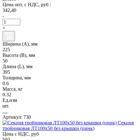
Цена опт, с НДС, руб :
342,40
-
+
Ширина (А), мм
225
Высота (В), мм
50
Длина (L), мм
395
Толщина, мм
0.6
Масса, кг
0.32
Ед.изм
шт.
Артикул: 730
Секция
тройниковая ЛТ100х50 без крышки (цинк)
Цена с НДС, руб
502