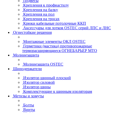
Подвесы
Крепления к профнастилу
Крепления на балку
Крепления на пол
Крепления на тросах
Крюки кабельные потолочные ККП
Аксессуары для лотков OSTEC серий ЛПС и ЛНС
Огнестойкие решения
Монтажные элементы ОКЛ OSTEC
Герметики (мастика) противопожарные
терморасширяющиеся ОГНЕБАРЬЕР МТО
Молниезащита
Молниезащита OSTEC
Шинодержатели
Изолятор шинный плоский
Изолятор силовой
Изолятор шины
Комплектующие к шинным изоляторам
Метизы и хомуты
Болты
Винты