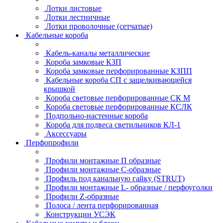
Лотки листовые
Лотки лестничные
Лотки проволочные (сетчатые)
Кабельные короба
Кабель-каналы металлические
Короба замковые КЗП
Короба замковые перфорированные КЗПП
Кабельные короба СП с защелкивающейся
крышкой
Короба световые перфорированные СК М
Короба световые перфорированные КСЛК
Подпольно-настенные короба
Короба для подвеса светильников КЛ-1
Аксессуары
Перфопрофили
Профили монтажные П образные
Профили монтажные C-образные
Профиль под канальную гайку (STRUT)
Профили монтажные L- образные / перфоуголки
Профили Z-образные
Полоса / лента перфорированная
Конструкции УСЭК