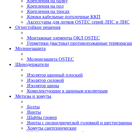
Крепления на балку
Крепления на пол
Крепления на тросах
Крюки кабельные потолочные ККП
Аксессуары для лотков OSTEC серий ЛПС и ЛНС
Огнестойкие решения
Монтажные элементы ОКЛ OSTEC
Герметики (мастика) противопожарные термор
Молниезащита
Молниезащита OSTEC
Шинодержатели
Изолятор шинный плоский
Изолятор силовой
Изолятор шины
Комплектующие к шинным изоляторам
Метизы и хомуты
Болты
Винты
Шайбы гровер
Винты с цилиндрической головкой и шестигранны
Хомуты сантехнические