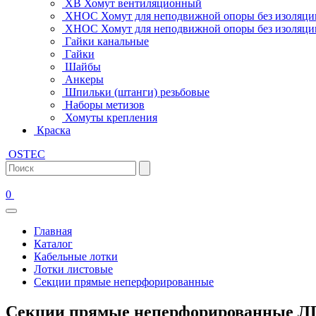
ХВ Хомут вентиляционный
ХНОС Хомут для неподвижной опоры без изоляци
ХНОС Хомут для неподвижной опоры без изоляции
Гайки канальные
Гайки
Шайбы
Анкеры
Шпильки (штанги) резьбовые
Наборы метизов
Хомуты крепления
Краска
OSTEC
0
Главная
Каталог
Кабельные лотки
Лотки листовые
Секции прямые неперфорированные
Секции прямые неперфорированные Л