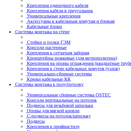
Крепления одиночного кабеля
Крепления кабеля в треугольник
Универсальные крепления
Аксессуары к кабельным хомутам и блокам
Кабельные блоки
Системы монтажа на стене
Стойки и полки ГЭМ
Консоли настенные
Крепления к сетчатым заборам
Кронштейны рожковые (для метрополитена)
Крепления на опоры ограждения (квадратные труб
Крепления к стене кабельных хомутов (узлов)
Универсально-сборные системы
Крюки кабельные КК
Системы монтажа к полу/потолку
Универсальные сборные системы OSTEC
Консоли вертикальные на потолок
Подвесы для резьбовой шпильки
Опоры для мягкой кровли
С-подвесы на потолок/шпильку
Подвесы
Крепления к профнастилу