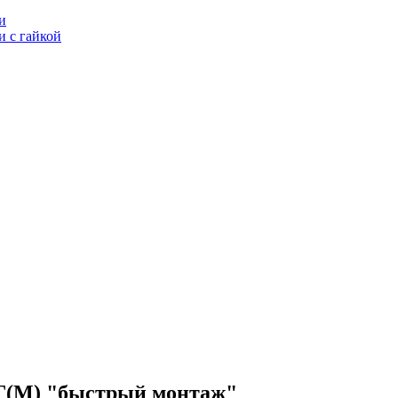
и
 с гайкой
Г(М) "быстрый монтаж"