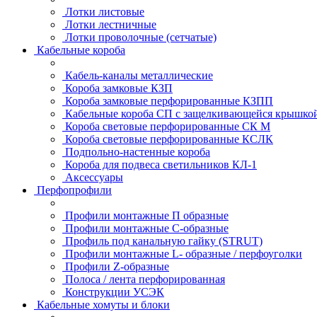
Лотки листовые
Лотки лестничные
Лотки проволочные (сетчатые)
Кабельные короба
Кабель-каналы металлические
Короба замковые КЗП
Короба замковые перфорированные КЗПП
Кабельные короба СП с защелкивающейся крышко
Короба световые перфорированные СК М
Короба световые перфорированные КСЛК
Подпольно-настенные короба
Короба для подвеса светильников КЛ-1
Аксессуары
Перфопрофили
Профили монтажные П образные
Профили монтажные C-образные
Профиль под канальную гайку (STRUT)
Профили монтажные L- образные / перфоуголки
Профили Z-образные
Полоса / лента перфорированная
Конструкции УСЭК
Кабельные хомуты и блоки