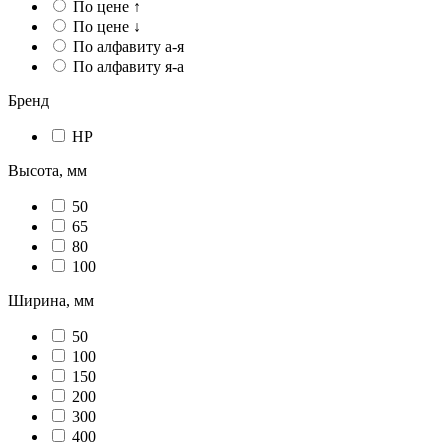
По цене ↑
По цене ↓
По алфавиту а-я
По алфавиту я-а
Бренд
НР
Высота, мм
50
65
80
100
Ширина, мм
50
100
150
200
300
400