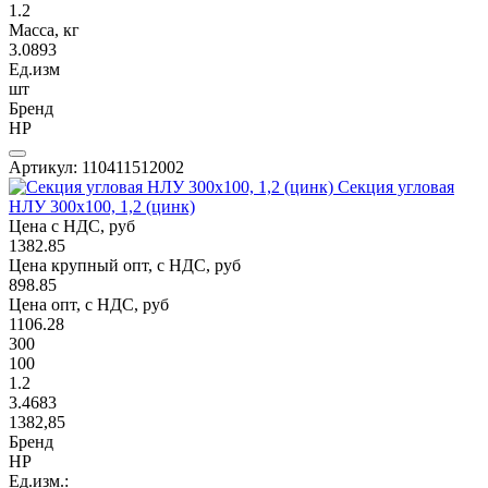
1.2
Масса, кг
3.0893
Ед.изм
шт
Бренд
НР
Артикул: 110411512002
Секция угловая
НЛУ 300х100, 1,2 (цинк)
Цена с НДС, руб
1382.85
Цена крупный опт, с НДС, руб
898.85
Цена опт, с НДС, руб
1106.28
300
100
1.2
3.4683
1382,85
Бренд
НР
Ед.изм.: