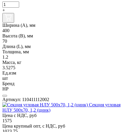
+
Ширина (А), мм
400
Высота (В), мм
70
Длина (L), мм
Толщина, мм
1.2
Масса, кг
3.5275
Ед.изм
шт
Бренд
НР
Артикул: 110411112002
Секция угловая
НЛУ 500х70, 1,2 (цинк)
Цена с НДС, руб
1575
Цена крупный опт, с НДС, руб
1023.75