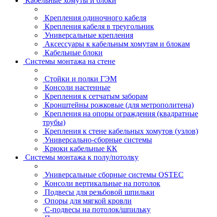
Кабельные хомуты и блоки
Крепления одиночного кабеля
Крепления кабеля в треугольник
Универсальные крепления
Аксессуары к кабельным хомутам и блокам
Кабельные блоки
Системы монтажа на стене
Стойки и полки ГЭМ
Консоли настенные
Крепления к сетчатым заборам
Кронштейны рожковые (для метрополитена)
Крепления на опоры ограждения (квадратные
трубы)
Крепления к стене кабельных хомутов (узлов)
Универсально-сборные системы
Крюки кабельные КК
Системы монтажа к полу/потолку
Универсальные сборные системы OSTEC
Консоли вертикальные на потолок
Подвесы для резьбовой шпильки
Опоры для мягкой кровли
С-подвесы на потолок/шпильку