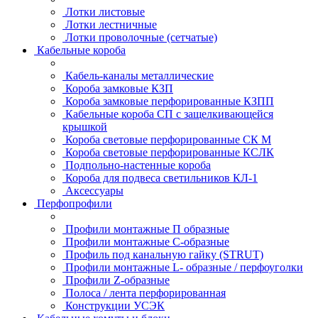
Лотки листовые
Лотки лестничные
Лотки проволочные (сетчатые)
Кабельные короба
Кабель-каналы металлические
Короба замковые КЗП
Короба замковые перфорированные КЗПП
Кабельные короба СП с защелкивающейся
крышкой
Короба световые перфорированные СК М
Короба световые перфорированные КСЛК
Подпольно-настенные короба
Короба для подвеса светильников КЛ-1
Аксессуары
Перфопрофили
Профили монтажные П образные
Профили монтажные C-образные
Профиль под канальную гайку (STRUT)
Профили монтажные L- образные / перфоуголки
Профили Z-образные
Полоса / лента перфорированная
Конструкции УСЭК