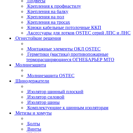
Подвесы
Крепления к профнастилу
Крепления на балку
Крепления на пол
Крепления на тросах
Крюки кабельные потолочные ККП
Аксессуары для лотков OSTEC серий ЛПС и ЛНС
Огнестойкие решения
Монтажные элементы ОКЛ OSTEC
Герметики (мастика) противопожарные
терморасширяющиеся ОГНЕБАРЬЕР МТО
Молниезащита
Молниезащита OSTEC
Шинодержатели
Изолятор шинный плоский
Изолятор силовой
Изолятор шины
Комплектующие к шинным изоляторам
Метизы и хомуты
Болты
Винты