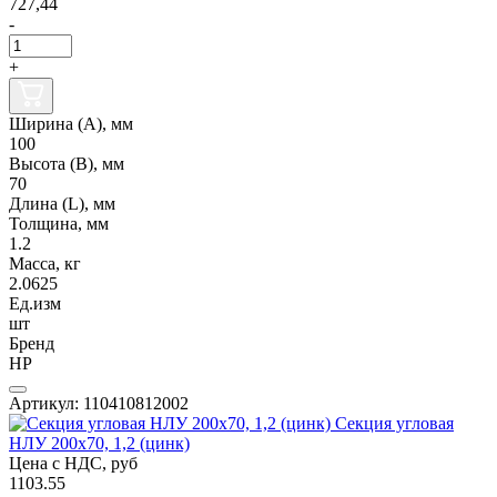
727,44
-
+
Ширина (А), мм
100
Высота (В), мм
70
Длина (L), мм
Толщина, мм
1.2
Масса, кг
2.0625
Ед.изм
шт
Бренд
НР
Артикул: 110410812002
Секция угловая
НЛУ 200х70, 1,2 (цинк)
Цена с НДС, руб
1103.55