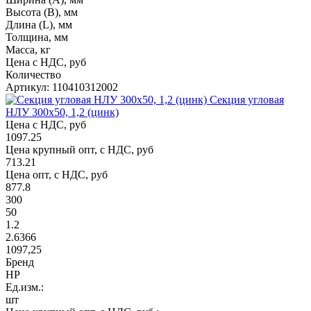
Высота (В), мм
Длина (L), мм
Толщина, мм
Масса, кг
Цена с НДС, руб
Количество
Артикул: 110410312002
Секция угловая
НЛУ 300х50, 1,2 (цинк)
Цена с НДС, руб
1097.25
Цена крупный опт, с НДС, руб
713.21
Цена опт, с НДС, руб
877.8
300
50
1.2
2.6366
1097,25
Бренд
НР
Ед.изм.:
шт