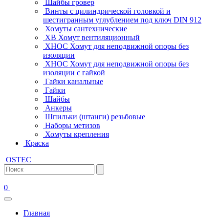
Шайбы гровер
Винты с цилиндрической головкой и
шестигранным углублением под ключ DIN 912
Хомуты сантехнические
ХВ Хомут вентиляционный
ХНОС Хомут для неподвижной опоры без
изоляции
ХНОС Хомут для неподвижной опоры без
изоляции с гайкой
Гайки канальные
Гайки
Шайбы
Анкеры
Шпильки (штанги) резьбовые
Наборы метизов
Хомуты крепления
Краска
OSTEC
0
Главная