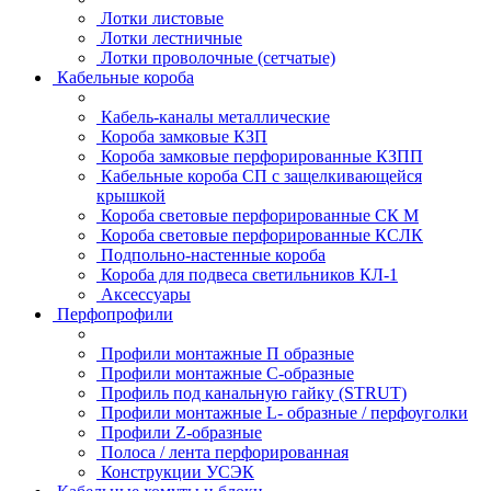
Лотки листовые
Лотки лестничные
Лотки проволочные (сетчатые)
Кабельные короба
Кабель-каналы металлические
Короба замковые КЗП
Короба замковые перфорированные КЗПП
Кабельные короба СП с защелкивающейся
крышкой
Короба световые перфорированные СК М
Короба световые перфорированные КСЛК
Подпольно-настенные короба
Короба для подвеса светильников КЛ-1
Аксессуары
Перфопрофили
Профили монтажные П образные
Профили монтажные C-образные
Профиль под канальную гайку (STRUT)
Профили монтажные L- образные / перфоуголки
Профили Z-образные
Полоса / лента перфорированная
Конструкции УСЭК