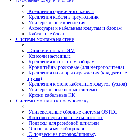
Кабельные хомуты и блоки
Крепления одиночного кабеля
Крепления кабеля в треугольник
Универсальные крепления
Аксессуары к кабельным хомутам и блокам
Кабельные блоки
Системы монтажа на стене
Стойки и полки ГЭМ
Консоли настенные
Крепления к сетчатым заборам
Кронштейны рожковые (для метрополитена)
Крепления на опоры ограждения (квадратные
трубы)
Крепления к стене кабельных хомутов (узлов)
Универсально-сборные системы
Крюки кабельные КК
Системы монтажа к полу/потолку
Универсальные сборные системы OSTEC
Консоли вертикальные на потолок
Подвесы для резьбовой шпильки
Опоры для мягкой кровли
С-подвесы на потолок/шпильку