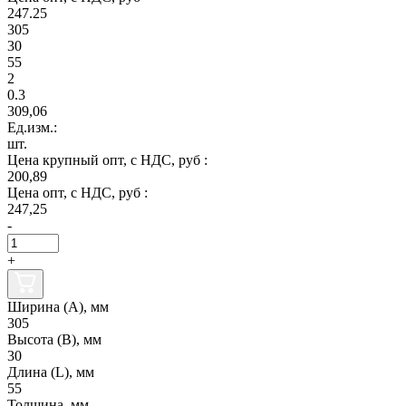
247.25
305
30
55
2
0.3
309,06
Ед.изм.:
шт.
Цена крупный опт, с НДС, руб :
200,89
Цена опт, с НДС, руб :
247,25
-
+
Ширина (А), мм
305
Высота (В), мм
30
Длина (L), мм
55
Толщина, мм