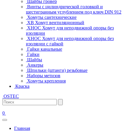
Шайбы гровер
Винты с цилиндрической головкой и
шестигранным углублением под ключ DIN 912
Хомуты сантехнические
ХВ Хомут вентиляционный
ХНОС Хомут для неподвижной опоры без
изоляции
ХНОС Хомут для неподвижной опоры без
изоляции с гайкой
Гайки канальные
Гайки
Шайбы
Анкеры
Шпильки (штанги) резьбовые
Наборы метизов
Хомуты крепления
Краска
OSTEC
0
Главная