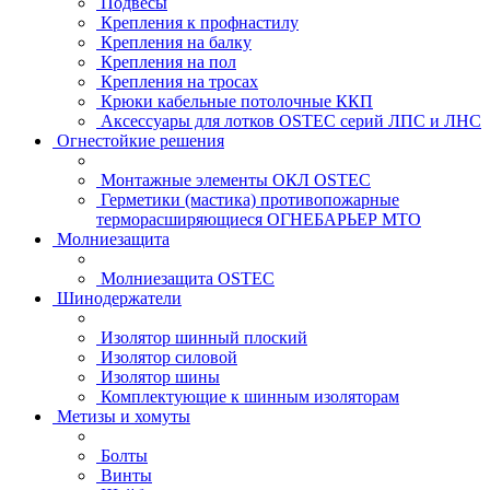
Подвесы
Крепления к профнастилу
Крепления на балку
Крепления на пол
Крепления на тросах
Крюки кабельные потолочные ККП
Аксессуары для лотков OSTEC серий ЛПС и ЛНС
Огнестойкие решения
Монтажные элементы ОКЛ OSTEC
Герметики (мастика) противопожарные
терморасширяющиеся ОГНЕБАРЬЕР МТО
Молниезащита
Молниезащита OSTEC
Шинодержатели
Изолятор шинный плоский
Изолятор силовой
Изолятор шины
Комплектующие к шинным изоляторам
Метизы и хомуты
Болты
Винты