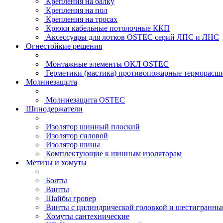
Крепления на балку
Крепления на пол
Крепления на тросах
Крюки кабельные потолочные ККП
Аксессуары для лотков OSTEC серий ЛПС и ЛНС
Огнестойкие решения
Монтажные элементы ОКЛ OSTEC
Герметики (мастика) противопожарные термор
Молниезащита
Молниезащита OSTEC
Шинодержатели
Изолятор шинный плоский
Изолятор силовой
Изолятор шины
Комплектующие к шинным изоляторам
Метизы и хомуты
Болты
Винты
Шайбы гровер
Винты с цилиндрической головкой и шестигранны
Хомуты сантехнические