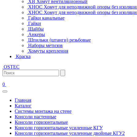
ХВ Хомут вентиляционный
ХНОС Хомут для неподвижной опоры без изоляци
ХНОС Хомут для неподвижной опоры без изоляции
Гайки канальные
Гайки
Шайбы
Анкеры
Шпильки (штанги) резьбовые
Наборы метизов
Хомуты крепления
Краска
OSTEC
0
Главная
Каталог
Системы монтажа на стене
Консоли настенные
Консоли горизонтальные
Консоли горизонтальные усиленные КГУ
Консоли горизонтальные усиленные двойные КГУ2