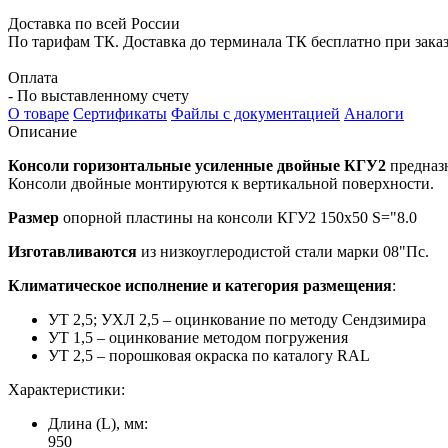
Доставка по всей России
По тарифам ТК. Доставка до терминала ТК бесплатно при заказе
Оплата
- По выставленному счету
О товаре
Сертификаты
Файлы с документацией
Аналоги
Описание
Консоли горизонтальные усиленные двойные КГУ2
предназ
Консоли двойные монтируются к вертикальной поверхности.
Размер
опорной пластины на консоли КГУ2 150х50 S="8.0
Изготавливаются
из низкоуглеродистой стали марки 08"Пс.
Климатическое исполнение и категория размещения
:
УТ 2,5; УХЛ 2,5 – оцинкование по методу Сендзимира
УТ 1,5 – оцинкование методом погружения
УТ 2,5 – порошковая окраска по каталогу RAL
Характеристики:
Длина (L), мм:
950