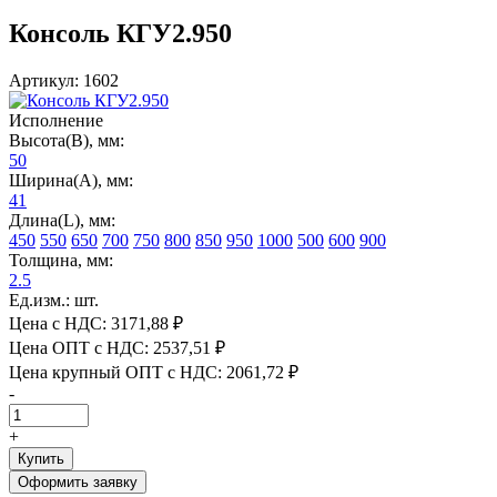
Консоль КГУ2.950
Артикул: 1602
Исполнение
Высота(В), мм:
50
Ширина(А), мм:
41
Длина(L), мм:
450
550
650
700
750
800
850
950
1000
500
600
900
Толщина, мм:
2.5
Ед.изм.: шт.
Цена с НДС:
3171,88 ₽
Цена ОПТ с НДС:
2537,51 ₽
Цена крупный ОПТ с НДС:
2061,72 ₽
-
+
Купить
Оформить заявку