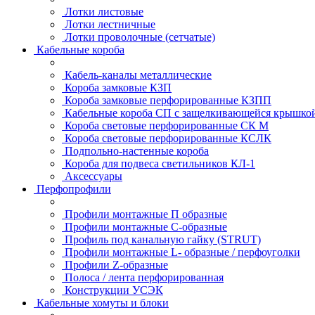
Лотки листовые
Лотки лестничные
Лотки проволочные (сетчатые)
Кабельные короба
Кабель-каналы металлические
Короба замковые КЗП
Короба замковые перфорированные КЗПП
Кабельные короба СП с защелкивающейся крышко
Короба световые перфорированные СК М
Короба световые перфорированные КСЛК
Подпольно-настенные короба
Короба для подвеса светильников КЛ-1
Аксессуары
Перфопрофили
Профили монтажные П образные
Профили монтажные C-образные
Профиль под канальную гайку (STRUT)
Профили монтажные L- образные / перфоуголки
Профили Z-образные
Полоса / лента перфорированная
Конструкции УСЭК
Кабельные хомуты и блоки