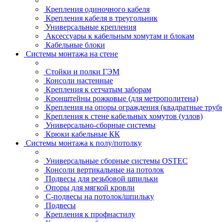
Крепления одиночного кабеля
Крепления кабеля в треугольник
Универсальные крепления
Аксессуары к кабельным хомутам и блокам
Кабельные блоки
Системы монтажа на стене
Стойки и полки ГЭМ
Консоли настенные
Крепления к сетчатым заборам
Кронштейны рожковые (для метрополитена)
Крепления на опоры ограждения (квадратные труб
Крепления к стене кабельных хомутов (узлов)
Универсально-сборные системы
Крюки кабельные КК
Системы монтажа к полу/потолку
Универсальные сборные системы OSTEC
Консоли вертикальные на потолок
Подвесы для резьбовой шпильки
Опоры для мягкой кровли
С-подвесы на потолок/шпильку
Подвесы
Крепления к профнастилу