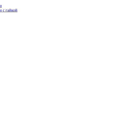
и
 с гайкой