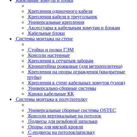
Кабельные хомуты и блоки
Крепления одиночного кабеля
Крепления кабеля в треугольник
Универсальные крепления
Аксессуары к кабельным хомутам и блокам
Кабельные блоки
Системы монтажа на стене
Стойки и полки ГЭМ
Консоли настенные
Крепления к сетчатым заборам
Кронштейны рожковые (для метрополитена)
Крепления на опоры ограждения (квадратные
трубы)
Крепления к стене кабельных хомутов (узлов)
Универсально-сборные системы
Крюки кабельные КК
Системы монтажа к полу/потолку
Универсальные сборные системы OSTEC
Консоли вертикальные на потолок
Подвесы для резьбовой шпильки
Опоры для мягкой кровли
С-подвесы на потолок/шпильку