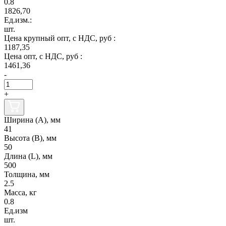
0.8
1826,70
Ед.изм.:
шт.
Цена крупный опт, с НДС, руб :
1187,35
Цена опт, с НДС, руб :
1461,36
-
+
Ширина (А), мм
41
Высота (В), мм
50
Длина (L), мм
500
Толщина, мм
2.5
Масса, кг
0.8
Ед.изм
шт.