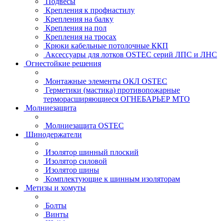
Подвесы
Крепления к профнастилу
Крепления на балку
Крепления на пол
Крепления на тросах
Крюки кабельные потолочные ККП
Аксессуары для лотков OSTEC серий ЛПС и ЛНС
Огнестойкие решения
Монтажные элементы ОКЛ OSTEC
Герметики (мастика) противопожарные
терморасширяющиеся ОГНЕБАРЬЕР МТО
Молниезащита
Молниезащита OSTEC
Шинодержатели
Изолятор шинный плоский
Изолятор силовой
Изолятор шины
Комплектующие к шинным изоляторам
Метизы и хомуты
Болты
Винты