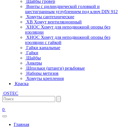
Шайбы гровер
Винты с цилиндрической головкой и
шестигранным углублением под ключ DIN 912
Хомуты сантехнические
ХВ Хомут вентиляционный
ХНОС Хомут для неподвижной опоры без
изоляции
ХНОС Хомут для неподвижной опоры без
изоляции с гайкой
Гайки канальные
Гайки
Шайбы
Анкеры
Шпильки (штанги) резьбовые
Наборы метизов
Хомуты крепления
Краска
OSTEC
0
Главная