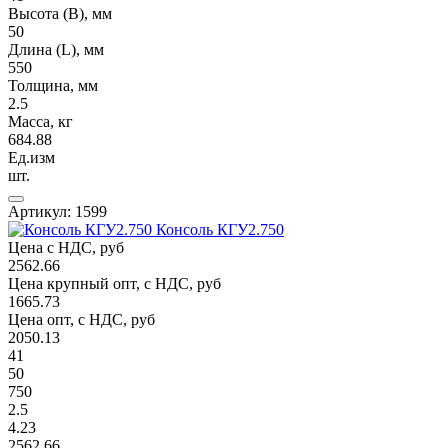
Высота (В), мм
50
Длина (L), мм
550
Толщина, мм
2.5
Масса, кг
684.88
Ед.изм
шт.
Артикул: 1599
Консоль КГУ2.750
Цена с НДС, руб
2562.66
Цена крупный опт, с НДС, руб
1665.73
Цена опт, с НДС, руб
2050.13
41
50
750
2.5
4.23
2562,66