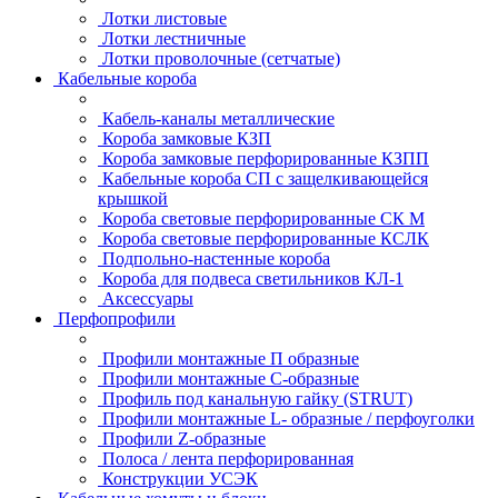
Лотки листовые
Лотки лестничные
Лотки проволочные (сетчатые)
Кабельные короба
Кабель-каналы металлические
Короба замковые КЗП
Короба замковые перфорированные КЗПП
Кабельные короба СП с защелкивающейся
крышкой
Короба световые перфорированные СК М
Короба световые перфорированные КСЛК
Подпольно-настенные короба
Короба для подвеса светильников КЛ-1
Аксессуары
Перфопрофили
Профили монтажные П образные
Профили монтажные C-образные
Профиль под канальную гайку (STRUT)
Профили монтажные L- образные / перфоуголки
Профили Z-образные
Полоса / лента перфорированная
Конструкции УСЭК