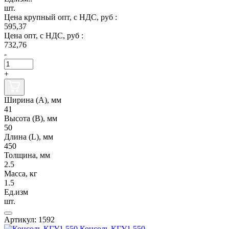
шт.
Цена крупный опт, с НДС, руб :
595,37
Цена опт, с НДС, руб :
732,76
-
+
Ширина (А), мм
41
Высота (В), мм
50
Длина (L), мм
450
Толщина, мм
2.5
Масса, кг
1.5
Ед.изм
шт.
Артикул: 1592
Консоль КГУ1.550