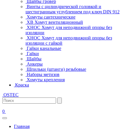
Шайбы гровер
Винты с цилиндрической головкой и
шестигранным углублением под ключ DIN 912
Хомуты сантехнические
ХВ Хомут вентиляционный
ХНОС Хомут для неподвижной опоры без
изоляции
ХНОС Хомут для неподвижной опоры без
изоляции с гайкой
Гайки канальные
Гайки
Шайбы
Анкеры
Шпильки (штанги) резьбовые
Наборы метизов
Хомуты крепления
Краска
OSTEC
0
Главная