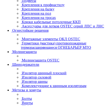
Подвесы
Крепления к профнастилу
Крепления на балку
Крепления на пол
Крепления на тросах
Крюки кабельные потолочные ККП
Аксессуары для лотков OSTEC серий ЛПС и ЛНС
Огнестойкие решения
Монтажные элементы ОКЛ OSTEC
Герметики (мастика) противопожарные
терморасширяющиеся ОГНЕБАРЬЕР МТО
Молниезащита
Молниезащита OSTEC
Шинодержатели
Изолятор шинный плоский
Изолятор силовой
Изолятор шины
Комплектующие к шинным изоляторам
Метизы и хомуты
Болты
Винты