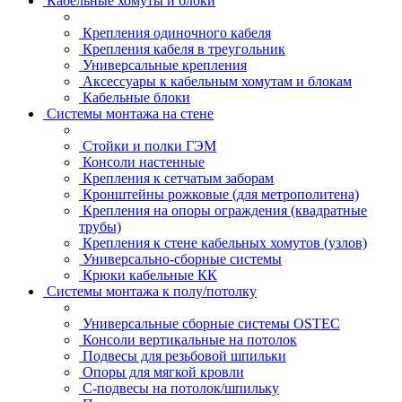
Кабельные хомуты и блоки
Крепления одиночного кабеля
Крепления кабеля в треугольник
Универсальные крепления
Аксессуары к кабельным хомутам и блокам
Кабельные блоки
Системы монтажа на стене
Стойки и полки ГЭМ
Консоли настенные
Крепления к сетчатым заборам
Кронштейны рожковые (для метрополитена)
Крепления на опоры ограждения (квадратные
трубы)
Крепления к стене кабельных хомутов (узлов)
Универсально-сборные системы
Крюки кабельные КК
Системы монтажа к полу/потолку
Универсальные сборные системы OSTEC
Консоли вертикальные на потолок
Подвесы для резьбовой шпильки
Опоры для мягкой кровли
С-подвесы на потолок/шпильку