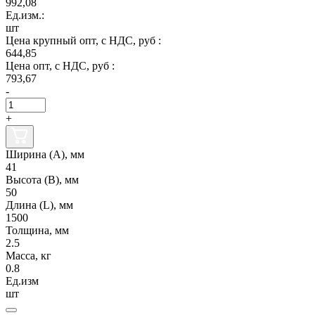
992,08
Ед.изм.:
шт
Цена крупный опт, с НДС, руб :
644,85
Цена опт, с НДС, руб :
793,67
-
+
Ширина (А), мм
41
Высота (В), мм
50
Длина (L), мм
1500
Толщина, мм
2.5
Масса, кг
0.8
Ед.изм
шт