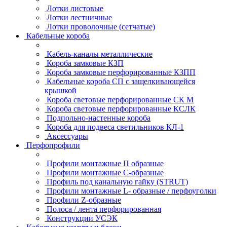
Лотки листовые
Лотки лестничные
Лотки проволочные (сетчатые)
Кабельные короба
Кабель-каналы металлические
Короба замковые КЗП
Короба замковые перфорированные КЗПП
Кабельные короба СП с защелкивающейся
крышкой
Короба световые перфорированные СК М
Короба световые перфорированные КСЛК
Подпольно-настенные короба
Короба для подвеса светильников КЛ-1
Аксессуары
Перфопрофили
Профили монтажные П образные
Профили монтажные C-образные
Профиль под канальную гайку (STRUT)
Профили монтажные L- образные / перфоуголки
Профили Z-образные
Полоса / лента перфорированная
Конструкции УСЭК