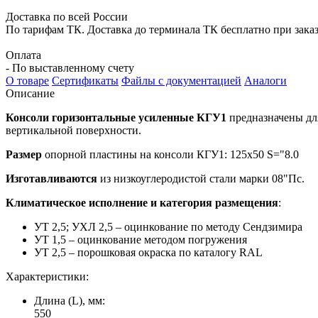
Доставка по всей России
По тарифам ТК. Доставка до терминала ТК бесплатно при заказе
Оплата
- По выставленному счету
О товаре
Сертификаты
Файлы с документацией
Аналоги
Описание
Консоли горизонтальные усиленные КГУ1
предназначены дл
вертикальной поверхности.
Размер
опорной пластины на консоли КГУ1: 125х50 S="8.0
Изготавливаются
из низкоуглеродистой стали марки 08"Пс.
Климатическое исполнение и категория размещения
:
УТ 2,5; УХЛ 2,5 – оцинкование по методу Сендзимира
УТ 1,5 – оцинкование методом погружения
УТ 2,5 – порошковая окраска по каталогу RAL
Характеристики:
Длина (L), мм:
550