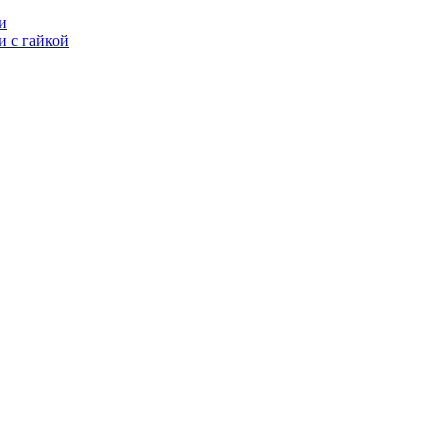
и
 с гайкой