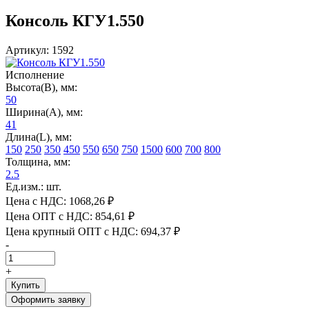
Консоль КГУ1.550
Артикул: 1592
Исполнение
Высота(В), мм:
50
Ширина(А), мм:
41
Длина(L), мм:
150
250
350
450
550
650
750
1500
600
700
800
Толщина, мм:
2.5
Ед.изм.: шт.
Цена с НДС:
1068,26 ₽
Цена ОПТ с НДС:
854,61 ₽
Цена крупный ОПТ с НДС:
694,37 ₽
-
+
Купить
Оформить заявку