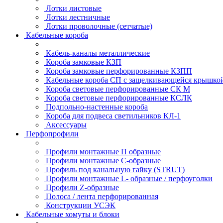
Лотки листовые
Лотки лестничные
Лотки проволочные (сетчатые)
Кабельные короба
Кабель-каналы металлические
Короба замковые КЗП
Короба замковые перфорированные КЗПП
Кабельные короба СП с защелкивающейся крышко
Короба световые перфорированные СК М
Короба световые перфорированные КСЛК
Подпольно-настенные короба
Короба для подвеса светильников КЛ-1
Аксессуары
Перфопрофили
Профили монтажные П образные
Профили монтажные C-образные
Профиль под канальную гайку (STRUT)
Профили монтажные L- образные / перфоуголки
Профили Z-образные
Полоса / лента перфорированная
Конструкции УСЭК
Кабельные хомуты и блоки