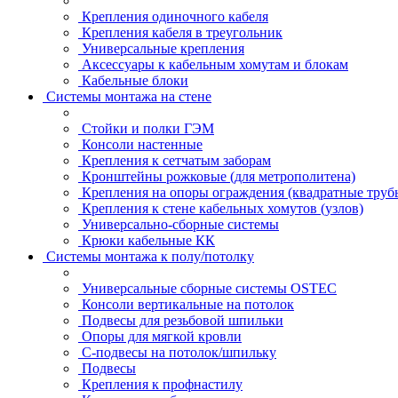
Крепления одиночного кабеля
Крепления кабеля в треугольник
Универсальные крепления
Аксессуары к кабельным хомутам и блокам
Кабельные блоки
Системы монтажа на стене
Стойки и полки ГЭМ
Консоли настенные
Крепления к сетчатым заборам
Кронштейны рожковые (для метрополитена)
Крепления на опоры ограждения (квадратные труб
Крепления к стене кабельных хомутов (узлов)
Универсально-сборные системы
Крюки кабельные КК
Системы монтажа к полу/потолку
Универсальные сборные системы OSTEC
Консоли вертикальные на потолок
Подвесы для резьбовой шпильки
Опоры для мягкой кровли
С-подвесы на потолок/шпильку
Подвесы
Крепления к профнастилу