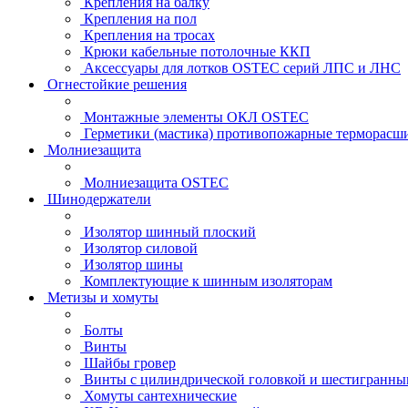
Крепления на балку
Крепления на пол
Крепления на тросах
Крюки кабельные потолочные ККП
Аксессуары для лотков OSTEC серий ЛПС и ЛНС
Огнестойкие решения
Монтажные элементы ОКЛ OSTEC
Герметики (мастика) противопожарные термор
Молниезащита
Молниезащита OSTEC
Шинодержатели
Изолятор шинный плоский
Изолятор силовой
Изолятор шины
Комплектующие к шинным изоляторам
Метизы и хомуты
Болты
Винты
Шайбы гровер
Винты с цилиндрической головкой и шестигранны
Хомуты сантехнические