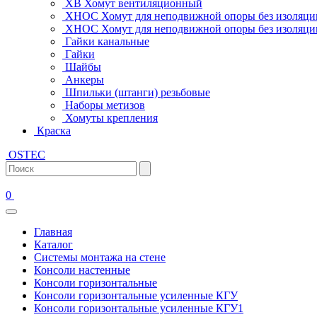
ХВ Хомут вентиляционный
ХНОС Хомут для неподвижной опоры без изоляци
ХНОС Хомут для неподвижной опоры без изоляции
Гайки канальные
Гайки
Шайбы
Анкеры
Шпильки (штанги) резьбовые
Наборы метизов
Хомуты крепления
Краска
OSTEC
0
Главная
Каталог
Системы монтажа на стене
Консоли настенные
Консоли горизонтальные
Консоли горизонтальные усиленные КГУ
Консоли горизонтальные усиленные КГУ1