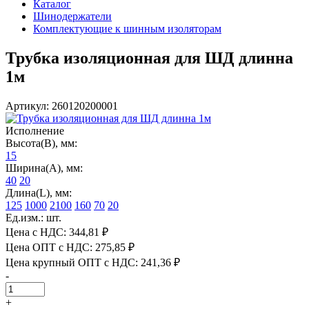
Каталог
Шинодержатели
Комплектующие к шинным изоляторам
Трубка изоляционная для ШД длинна
1м
Артикул: 260120200001
Исполнение
Высота(В), мм:
15
Ширина(А), мм:
40
20
Длина(L), мм:
125
1000
2100
160
70
20
Ед.изм.: шт.
Цена с НДС:
344,81 ₽
Цена ОПТ с НДС:
275,85 ₽
Цена крупный ОПТ с НДС:
241,36 ₽
-
+