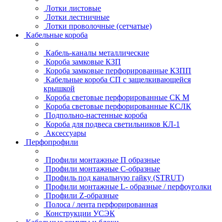
Лотки листовые
Лотки лестничные
Лотки проволочные (сетчатые)
Кабельные короба
Кабель-каналы металлические
Короба замковые КЗП
Короба замковые перфорированные КЗПП
Кабельные короба СП с защелкивающейся
крышкой
Короба световые перфорированные СК М
Короба световые перфорированные КСЛК
Подпольно-настенные короба
Короба для подвеса светильников КЛ-1
Аксессуары
Перфопрофили
Профили монтажные П образные
Профили монтажные C-образные
Профиль под канальную гайку (STRUT)
Профили монтажные L- образные / перфоуголки
Профили Z-образные
Полоса / лента перфорированная
Конструкции УСЭК