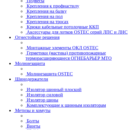
Подвесы
Крепления к профнастилу
Крепления на балку
Крепления на пол
Крепления на тросах
Крюки кабельные потолочные ККП
Аксессуары для лотков OSTEC серий ЛПС и ЛНС
Огнестойкие решения
Монтажные элементы ОКЛ OSTEC
Герметики (мастика) противопожарные
терморасширяющиеся ОГНЕБАРЬЕР МТО
Молниезащита
Молниезащита OSTEC
Шинодержатели
Изолятор шинный плоский
Изолятор силовой
Изолятор шины
Комплектующие к шинным изоляторам
Метизы и хомуты
Болты
Винты