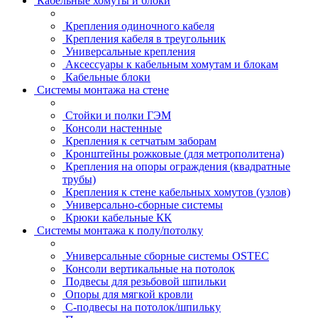
Кабельные хомуты и блоки
Крепления одиночного кабеля
Крепления кабеля в треугольник
Универсальные крепления
Аксессуары к кабельным хомутам и блокам
Кабельные блоки
Системы монтажа на стене
Стойки и полки ГЭМ
Консоли настенные
Крепления к сетчатым заборам
Кронштейны рожковые (для метрополитена)
Крепления на опоры ограждения (квадратные
трубы)
Крепления к стене кабельных хомутов (узлов)
Универсально-сборные системы
Крюки кабельные КК
Системы монтажа к полу/потолку
Универсальные сборные системы OSTEC
Консоли вертикальные на потолок
Подвесы для резьбовой шпильки
Опоры для мягкой кровли
С-подвесы на потолок/шпильку