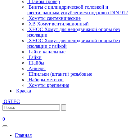
Шайбы гровер
Винты с цилиндрической головкой и
шестигранным углублением под ключ DIN 912
Хомуты сантехнические
ХВ Хомут вентиляционный
ХНОС Хомут для неподвижной опоры без
изоляции
ХНОС Хомут для неподвижной опоры без
изоляции с гайкой
Гайки канальные
Гайки
Шайбы
Анкеры
Шпильки (штанги) резьбовые
Наборы метизов
Хомуты крепления
Краска
OSTEC
0
Главная