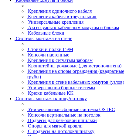
Кабельные хомуты и блоки
Крепления одиночного кабеля
Крепления кабеля в треугольник
Универсальные крепления
Аксессуары к кабельным хомутам и блокам
Кабельные блоки
Системы монтажа на стене
Стойки и полки ГЭМ
Консоли настенные
Крепления к сетчатым заборам
Кронштейны рожковые (для метрополитена)
Крепления на опоры ограждения (квадратные
трубы)
Крепления к стене кабельных хомутов (узлов)
Универсально-сборные системы
Крюки кабельные КК
Системы монтажа к полу/потолку
Универсальные сборные системы OSTEC
Консоли вертикальные на потолок
Подвесы для резьбовой шпильки
Опоры для мягкой кровли
С-подвесы на потолок/шпильку