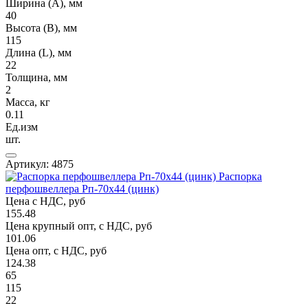
Ширина (А), мм
40
Высота (В), мм
115
Длина (L), мм
22
Толщина, мм
2
Масса, кг
0.11
Ед.изм
шт.
Артикул: 4875
Распорка
перфошвеллера Рп-70х44 (цинк)
Цена с НДС, руб
155.48
Цена крупный опт, с НДС, руб
101.06
Цена опт, с НДС, руб
124.38
65
115
22