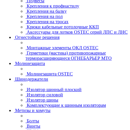
Подвесы
Крепления к профнастилу
Крепления на балку
Крепления на пол
Крепления на тросах
Крюки кабельные потолочные ККП
Аксессуары для лотков OSTEC серий ЛПС и ЛНС
Огнестойкие решения
Монтажные элементы ОКЛ OSTEC
Герметики (мастика) противопожарные
терморасширяющиеся ОГНЕБАРЬЕР МТО
Молниезащита
Молниезащита OSTEC
Шинодержатели
Изолятор шинный плоский
Изолятор силовой
Изолятор шины
Комплектующие к шинным изоляторам
Метизы и хомуты
Болты
Винты