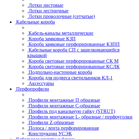
Лотки листовые
Лотки лестничные
Лотки проволочные (сетчатые)
Кабельные короба
Кабель-каналы металлические
Короба замковые КЗП
Короба замковые перфорированные КЗПП
Кабельные короба СП с защелкивающейся
крышкой
Короба световые перфорированные СК М
Короба световые перфорированные КСЛК
Подпольно-настенные короба
Короба для подвеса светильников КЛ-1
Аксессуары
Перфопрофили
Профили монтажные П образные
Профили монтажные C-образные
Профиль под канальную гайку (STRUT)
Профили монтажные L- образные / перфоуголки
Профили Z-образные
Полоса / лента перфорированная
Конструкции УСЭК