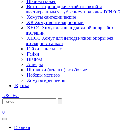
Шайбы гровер
Винты с цилиндрической головкой и
шестигранным углублением под ключ DIN 912
Хомуты сантехнические
ХВ Хомут вентиляционный
ХНОС Хомут для неподвижной опоры без
изоляции
ХНОС Хомут для неподвижной опоры без
изоляции с гайкой
Гайки канальные
Гайки
Шайбы
Анкеры
Шпильки (штанги) резьбовые
Наборы метизов
Хомуты крепления
Краска
OSTEC
0
Главная