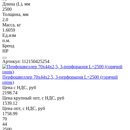
Длина (L), мм
2500
Толщина, мм
2.0
Масса, кг
1.6059
Ед.изм
п.м.
Бренд
НР
Артикул: 112150425254
Перфошвеллер 70х44х2,5, 3-перфорация L=2500 (горячий
цинк)
Цена с НДС, руб
2198.74
Цена крупный опт, с НДС, руб
1539.12
Цена опт, с НДС, руб
1758.99
70
44
2500