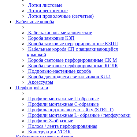
Лотки листовые
Лотки лестничные
Лотки проволочные (сетчатые)
Кабельные короба
Кабель-каналы металлические
Короба замковые КЗП
Короба замковые перфорированные КЗПП
Кабельные короба СП с защелкивающейся
крышкой
Короба световые перфорированные СК М
Короба световые перфорированные КСЛК
Подпольно-настенные короба
Короба для подвеса светильников КЛ-1
Аксессуары
Перфопрофили
Профили монтажные П образные
Профили монтажные C-образные
Профиль под канальную гайку (STRUT)
Профили монтажные L- образные / перфоуголки
Профили Z-образные
Полоса / лента перфорированная
Конструкции УСЭК