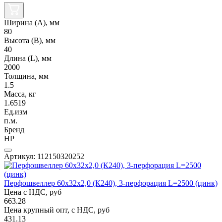
Ширина (А), мм
80
Высота (В), мм
40
Длина (L), мм
2000
Толщина, мм
1.5
Масса, кг
1.6519
Ед.изм
п.м.
Бренд
НР
Артикул: 112150320252
Перфошвеллер 60х32х2,0 (К240), 3-перфорация L=2500 (цинк)
Цена с НДС, руб
663.28
Цена крупный опт, с НДС, руб
431.13