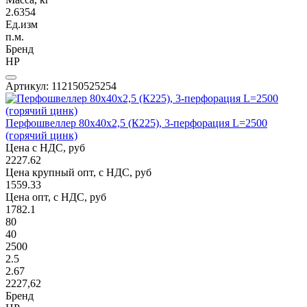
2.6354
Ед.изм
п.м.
Бренд
НР
Артикул: 112150525254
Перфошвеллер 80х40х2,5 (К225), 3-перфорация L=2500
(горячий цинк)
Цена с НДС, руб
2227.62
Цена крупный опт, с НДС, руб
1559.33
Цена опт, с НДС, руб
1782.1
80
40
2500
2.5
2.67
2227,62
Бренд