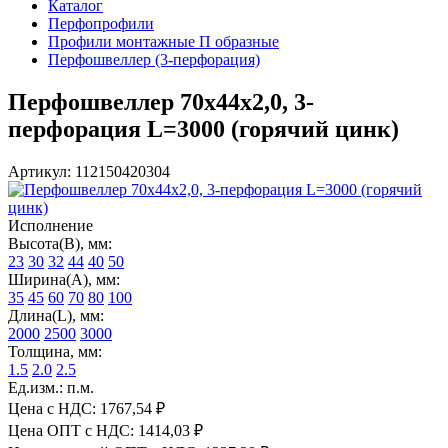
Каталог
Перфопрофили
Профили монтажные П образные
Перфошвеллер (3-перфорация)
Перфошвеллер 70х44х2,0, 3-
перфорация L=3000 (горячий цинк)
Артикул: 112150420304
Исполнение
Высота(В), мм:
23
30
32
44
40
50
Ширина(А), мм:
35
45
60
70
80
100
Длина(L), мм:
2000
2500
3000
Толщина, мм:
1.5
2.0
2.5
Ед.изм.: п.м.
Цена с НДС:
1767,54 ₽
Цена ОПТ с НДС:
1414,03 ₽