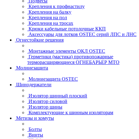
Подвесы
Крепления к профнастилу
Крепления на балку
Крепления на пол
Крепления на тросах
Крюки кабельные потолочные ККП
Аксессуары для лотков OSTEC серий ЛПС и ЛНС
Огнестойкие решения
Монтажные элементы ОКЛ OSTEC
Герметики (мастика) противопожарные
терморасширяющиеся ОГНЕБАРЬЕР МТО
Молниезащита
Молниезащита OSTEC
Шинодержатели
Изолятор шинный плоский
Изолятор силовой
Изолятор шины
Комплектующие к шинным изоляторам
Метизы и хомуты
Болты
Винты