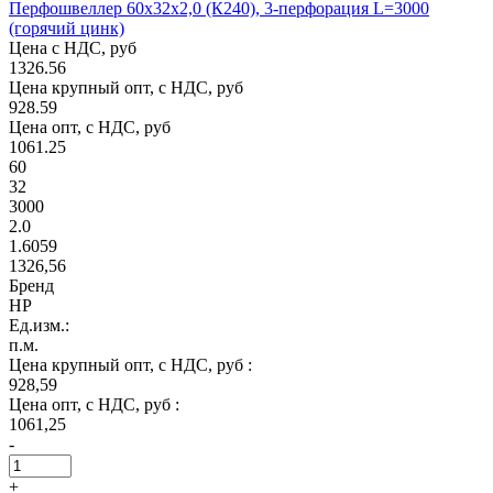
Перфошвеллер 60х32х2,0 (К240), 3-перфорация L=3000
(горячий цинк)
Цена с НДС, руб
1326.56
Цена крупный опт, с НДС, руб
928.59
Цена опт, с НДС, руб
1061.25
60
32
3000
2.0
1.6059
1326,56
Бренд
НР
Ед.изм.:
п.м.
Цена крупный опт, с НДС, руб :
928,59
Цена опт, с НДС, руб :
1061,25
-
+