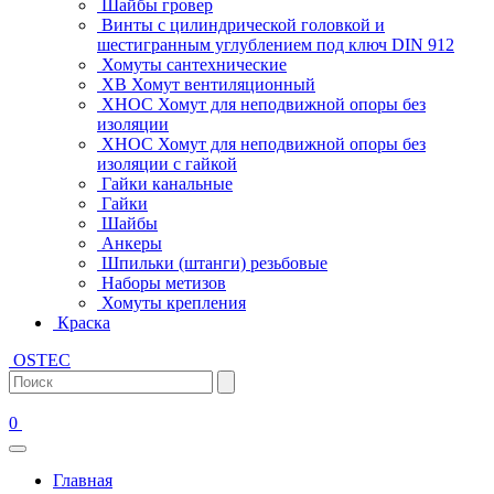
Шайбы гровер
Винты с цилиндрической головкой и
шестигранным углублением под ключ DIN 912
Хомуты сантехнические
ХВ Хомут вентиляционный
ХНОС Хомут для неподвижной опоры без
изоляции
ХНОС Хомут для неподвижной опоры без
изоляции с гайкой
Гайки канальные
Гайки
Шайбы
Анкеры
Шпильки (штанги) резьбовые
Наборы метизов
Хомуты крепления
Краска
OSTEC
0
Главная