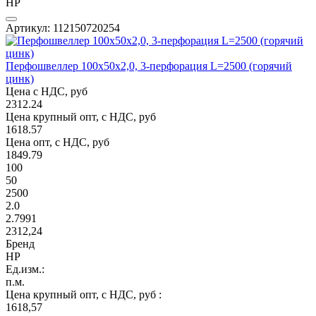
НР
Артикул: 112150720254
Перфошвеллер 100х50х2,0, 3-перфорация L=2500 (горячий
цинк)
Цена с НДС, руб
2312.24
Цена крупный опт, с НДС, руб
1618.57
Цена опт, с НДС, руб
1849.79
100
50
2500
2.0
2.7991
2312,24
Бренд
НР
Ед.изм.:
п.м.
Цена крупный опт, с НДС, руб :
1618,57