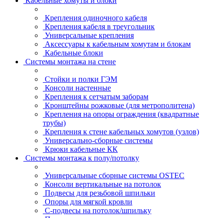
Кабельные хомуты и блоки
Крепления одиночного кабеля
Крепления кабеля в треугольник
Универсальные крепления
Аксессуары к кабельным хомутам и блокам
Кабельные блоки
Системы монтажа на стене
Стойки и полки ГЭМ
Консоли настенные
Крепления к сетчатым заборам
Кронштейны рожковые (для метрополитена)
Крепления на опоры ограждения (квадратные
трубы)
Крепления к стене кабельных хомутов (узлов)
Универсально-сборные системы
Крюки кабельные КК
Системы монтажа к полу/потолку
Универсальные сборные системы OSTEC
Консоли вертикальные на потолок
Подвесы для резьбовой шпильки
Опоры для мягкой кровли
С-подвесы на потолок/шпильку