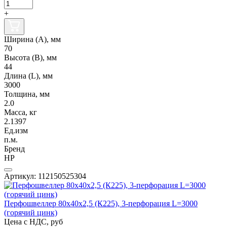
+
Ширина (А), мм
70
Высота (В), мм
44
Длина (L), мм
3000
Толщина, мм
2.0
Масса, кг
2.1397
Ед.изм
п.м.
Бренд
НР
Артикул: 112150525304
Перфошвеллер 80х40х2,5 (К225), 3-перфорация L=3000
(горячий цинк)
Цена с НДС, руб