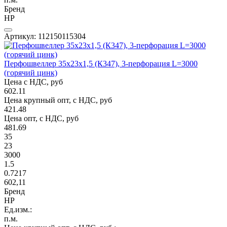
Бренд
НР
Артикул: 112150115304
Перфошвеллер 35х23х1,5 (К347), 3-перфорация L=3000
(горячий цинк)
Цена с НДС, руб
602.11
Цена крупный опт, с НДС, руб
421.48
Цена опт, с НДС, руб
481.69
35
23
3000
1.5
0.7217
602,11
Бренд
НР
Ед.изм.:
п.м.