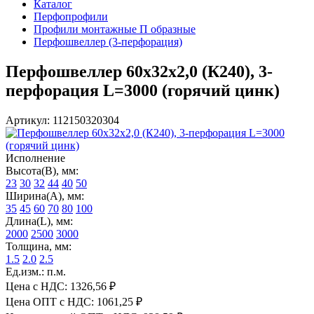
Каталог
Перфопрофили
Профили монтажные П образные
Перфошвеллер (3-перфорация)
Перфошвеллер 60х32х2,0 (К240), 3-
перфорация L=3000 (горячий цинк)
Артикул: 112150320304
Исполнение
Высота(В), мм:
23
30
32
44
40
50
Ширина(А), мм:
35
45
60
70
80
100
Длина(L), мм:
2000
2500
3000
Толщина, мм:
1.5
2.0
2.5
Ед.изм.: п.м.
Цена с НДС:
1326,56 ₽
Цена ОПТ с НДС:
1061,25 ₽