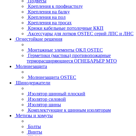
Подвесы
Крепления к профнастилу
Крепления на балку
Крепления на пол
Крепления на тросах
Крюки кабельные потолочные ККП
Аксессуары для лотков OSTEC серий ЛПС и ЛНС
Огнестойкие решения
Монтажные элементы ОКЛ OSTEC
Герметики (мастика) противопожарные
терморасширяющиеся ОГНЕБАРЬЕР МТО
Молниезащита
Молниезащита OSTEC
Шинодержатели
Изолятор шинный плоский
Изолятор силовой
Изолятор шины
Комплектующие к шинным изоляторам
Метизы и хомуты
Болты
Винты