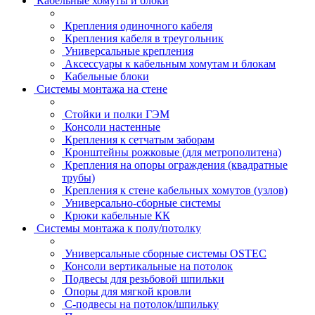
Кабельные хомуты и блоки
Крепления одиночного кабеля
Крепления кабеля в треугольник
Универсальные крепления
Аксессуары к кабельным хомутам и блокам
Кабельные блоки
Системы монтажа на стене
Стойки и полки ГЭМ
Консоли настенные
Крепления к сетчатым заборам
Кронштейны рожковые (для метрополитена)
Крепления на опоры ограждения (квадратные
трубы)
Крепления к стене кабельных хомутов (узлов)
Универсально-сборные системы
Крюки кабельные КК
Системы монтажа к полу/потолку
Универсальные сборные системы OSTEC
Консоли вертикальные на потолок
Подвесы для резьбовой шпильки
Опоры для мягкой кровли
С-подвесы на потолок/шпильку