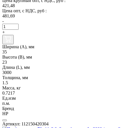
Цена крупный опт, с НДС, руб :
421,48
Цена опт, с НДС, руб :
481,69
-
+
Ширина (А), мм
35
Высота (В), мм
23
Длина (L), мм
3000
Толщина, мм
1.5
Масса, кг
0.7217
Ед.изм
п.м.
Бренд
НР
Артикул: 112150420304