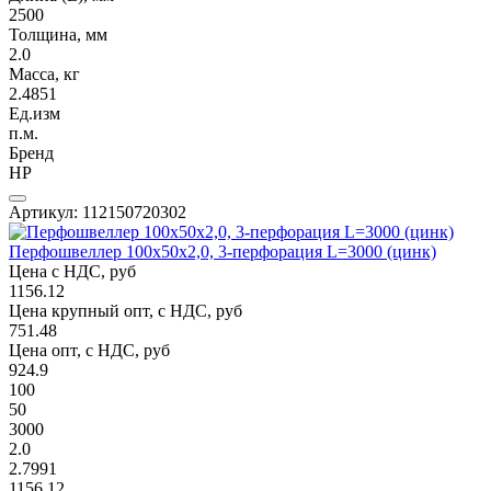
2500
Толщина, мм
2.0
Масса, кг
2.4851
Ед.изм
п.м.
Бренд
НР
Артикул: 112150720302
Перфошвеллер 100х50х2,0, 3-перфорация L=3000 (цинк)
Цена с НДС, руб
1156.12
Цена крупный опт, с НДС, руб
751.48
Цена опт, с НДС, руб
924.9
100
50
3000
2.0
2.7991
1156,12