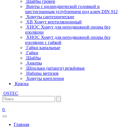
Шайбы гровер
Винты с цилиндрической головкой и
шестигранным углублением под ключ DIN 912
Хомуты сантехнические
ХВ Хомут вентиляционный
ХНОС Хомут для неподвижной опоры без
изоляции
ХНОС Хомут для неподвижной опоры без
изоляции с гайкой
Гайки канальные
Гайки
Шайбы
Анкеры
Шпильки (штанги) резьбовые
Наборы метизов
Хомуты крепления
Краска
OSTEC
0
Главная