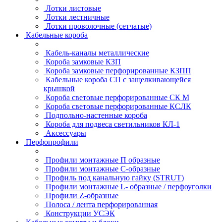
Лотки листовые
Лотки лестничные
Лотки проволочные (сетчатые)
Кабельные короба
Кабель-каналы металлические
Короба замковые КЗП
Короба замковые перфорированные КЗПП
Кабельные короба СП с защелкивающейся
крышкой
Короба световые перфорированные СК М
Короба световые перфорированные КСЛК
Подпольно-настенные короба
Короба для подвеса светильников КЛ-1
Аксессуары
Перфопрофили
Профили монтажные П образные
Профили монтажные C-образные
Профиль под канальную гайку (STRUT)
Профили монтажные L- образные / перфоуголки
Профили Z-образные
Полоса / лента перфорированная
Конструкции УСЭК