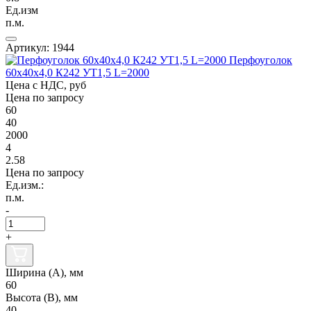
Ед.изм
п.м.
Артикул: 1944
Перфоуголок
60х40х4,0 К242 УТ1,5 L=2000
Цена с НДС, руб
Цена по запросу
60
40
2000
4
2.58
Цена по запросу
Ед.изм.:
п.м.
-
+
Ширина (А), мм
60
Высота (В), мм
40