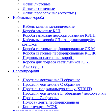
Лотки листовые
Лотки лестничные
Лотки проволочные (сетчатые)
Кабельные короба
Кабель-каналы металлические
Короба замковые КЗП
Короба замковые перфорированные КЗПП
Кабельные короба СП с защелкивающейся
крышкой
Короба световые перфорированные СК М
Короба световые перфорированные КСЛК
Подпольно-настенные короба
Короба для подвеса светильников КЛ-1
Аксессуары
Перфопрофили
Профили монтажные П образные
Профили монтажные C-образные
Профиль под канальную гайку (STRUT)
Профили монтажные L- образные / перфоуголки
Профили Z-образные
Полоса / лента перфорированная
Конструкции УСЭК