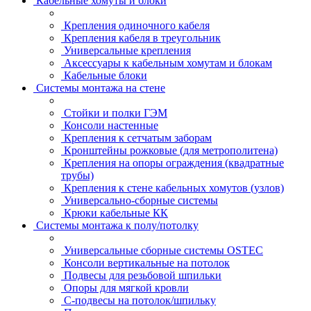
Кабельные хомуты и блоки
Крепления одиночного кабеля
Крепления кабеля в треугольник
Универсальные крепления
Аксессуары к кабельным хомутам и блокам
Кабельные блоки
Системы монтажа на стене
Стойки и полки ГЭМ
Консоли настенные
Крепления к сетчатым заборам
Кронштейны рожковые (для метрополитена)
Крепления на опоры ограждения (квадратные
трубы)
Крепления к стене кабельных хомутов (узлов)
Универсально-сборные системы
Крюки кабельные КК
Системы монтажа к полу/потолку
Универсальные сборные системы OSTEC
Консоли вертикальные на потолок
Подвесы для резьбовой шпильки
Опоры для мягкой кровли
С-подвесы на потолок/шпильку