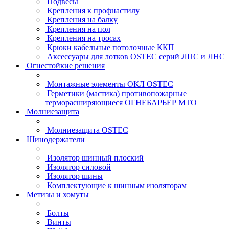
Подвесы
Крепления к профнастилу
Крепления на балку
Крепления на пол
Крепления на тросах
Крюки кабельные потолочные ККП
Аксессуары для лотков OSTEC серий ЛПС и ЛНС
Огнестойкие решения
Монтажные элементы ОКЛ OSTEC
Герметики (мастика) противопожарные
терморасширяющиеся ОГНЕБАРЬЕР МТО
Молниезащита
Молниезащита OSTEC
Шинодержатели
Изолятор шинный плоский
Изолятор силовой
Изолятор шины
Комплектующие к шинным изоляторам
Метизы и хомуты
Болты
Винты