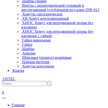
Шайбы гровер
Винты с цилиндрической головкой и
шестигранным углублением под ключ DIN 912
Хомуты сантехнические
ХВ Хомут вентиляционный
ХНОС Хомут для неподвижной опоры без
изоляции
ХНОС Хомут для неподвижной опоры без
изоляции с гайкой
Гайки канальные
Гайки
Шайбы
Анкеры
Шпильки (штанги) резьбовые
Наборы метизов
Хомуты крепления
Краска
OSTEC
0
Главная