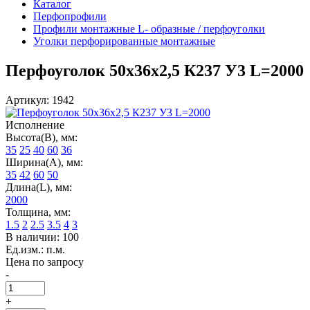
Каталог
Перфопрофили
Профили монтажные L- образные / перфоуголки
Уголки перфорированные монтажные
Перфоуголок 50х36х2,5 К237 У3 L=2000
Артикул: 1942
Исполнение
Высота(В), мм:
35
25
40
60
36
Ширина(А), мм:
35
42
60
50
Длина(L), мм:
2000
Толщина, мм:
1.5
2
2.5
3.5
4
3
В наличии: 100
Ед.изм.: п.м.
Цена по запросу
-
+