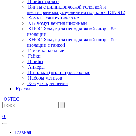
Шайбы гровер
Винты с цилиндрической головкой и
шестигранным углублением под ключ DIN 912
Хомуты сантехнические
ХВ Хомут вентиляционный
ХНОС Хомут для неподвижной опоры без
изоляции
ХНОС Хомут для неподвижной опоры без
изоляции с гайкой
Гайки канальные
Гайки
Шайбы
Анкеры
Шпильки (штанги) резьбовые
Наборы метизов
Хомуты крепления
Краска
OSTEC
0
Главная