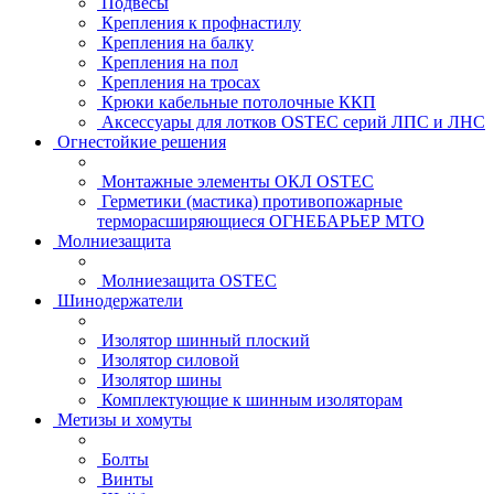
Подвесы
Крепления к профнастилу
Крепления на балку
Крепления на пол
Крепления на тросах
Крюки кабельные потолочные ККП
Аксессуары для лотков OSTEC серий ЛПС и ЛНС
Огнестойкие решения
Монтажные элементы ОКЛ OSTEC
Герметики (мастика) противопожарные
терморасширяющиеся ОГНЕБАРЬЕР МТО
Молниезащита
Молниезащита OSTEC
Шинодержатели
Изолятор шинный плоский
Изолятор силовой
Изолятор шины
Комплектующие к шинным изоляторам
Метизы и хомуты
Болты
Винты