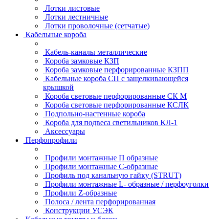
Лотки листовые
Лотки лестничные
Лотки проволочные (сетчатые)
Кабельные короба
Кабель-каналы металлические
Короба замковые КЗП
Короба замковые перфорированные КЗПП
Кабельные короба СП с защелкивающейся
крышкой
Короба световые перфорированные СК М
Короба световые перфорированные КСЛК
Подпольно-настенные короба
Короба для подвеса светильников КЛ-1
Аксессуары
Перфопрофили
Профили монтажные П образные
Профили монтажные C-образные
Профиль под канальную гайку (STRUT)
Профили монтажные L- образные / перфоуголки
Профили Z-образные
Полоса / лента перфорированная
Конструкции УСЭК