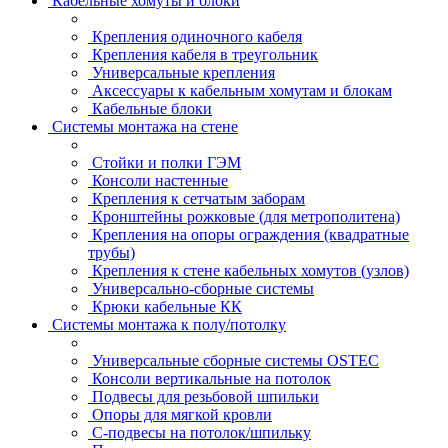
Кабельные хомуты и блоки
Крепления одиночного кабеля
Крепления кабеля в треугольник
Универсальные крепления
Аксессуары к кабельным хомутам и блокам
Кабельные блоки
Системы монтажа на стене
Стойки и полки ГЭМ
Консоли настенные
Крепления к сетчатым заборам
Кронштейны рожковые (для метрополитена)
Крепления на опоры ограждения (квадратные
трубы)
Крепления к стене кабельных хомутов (узлов)
Универсально-сборные системы
Крюки кабельные КК
Системы монтажа к полу/потолку
Универсальные сборные системы OSTEC
Консоли вертикальные на потолок
Подвесы для резьбовой шпильки
Опоры для мягкой кровли
С-подвесы на потолок/шпильку