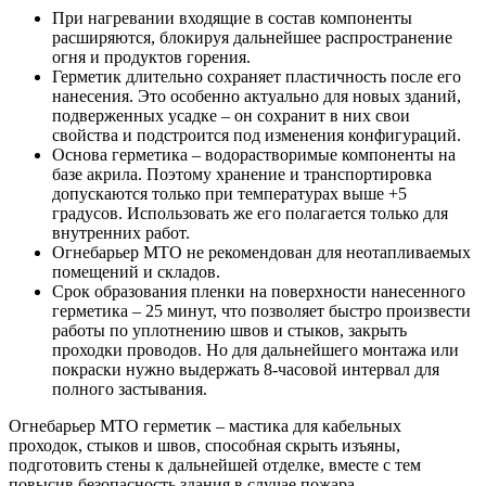
При нагревании входящие в состав компоненты
расширяются, блокируя дальнейшее распространение
огня и продуктов горения.
Герметик длительно сохраняет пластичность после его
нанесения. Это особенно актуально для новых зданий,
подверженных усадке – он сохранит в них свои
свойства и подстроится под изменения конфигураций.
Основа герметика – водорастворимые компоненты на
базе акрила. Поэтому хранение и транспортировка
допускаются только при температурах выше +5
градусов. Использовать же его полагается только для
внутренних работ.
Огнебарьер МТО не рекомендован для неотапливаемых
помещений и складов.
Срок образования пленки на поверхности нанесенного
герметика – 25 минут, что позволяет быстро произвести
работы по уплотнению швов и стыков, закрыть
проходки проводов. Но для дальнейшего монтажа или
покраски нужно выдержать 8-часовой интервал для
полного застывания.
Огнебарьер МТО герметик – мастика для кабельных
проходок, стыков и швов, способная скрыть изъяны,
подготовить стены к дальнейшей отделке, вместе с тем
повысив безопасность здания в случае пожара.