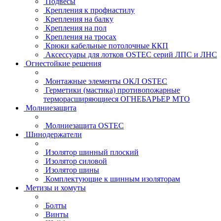
Подвесы
Крепления к профнастилу
Крепления на балку
Крепления на пол
Крепления на тросах
Крюки кабельные потолочные ККП
Аксессуары для лотков OSTEC серий ЛПС и ЛНС
Огнестойкие решения
Монтажные элементы ОКЛ OSTEC
Герметики (мастика) противопожарные
терморасширяющиеся ОГНЕБАРЬЕР МТО
Молниезащита
Молниезащита OSTEC
Шинодержатели
Изолятор шинный плоский
Изолятор силовой
Изолятор шины
Комплектующие к шинным изоляторам
Метизы и хомуты
Болты
Винты