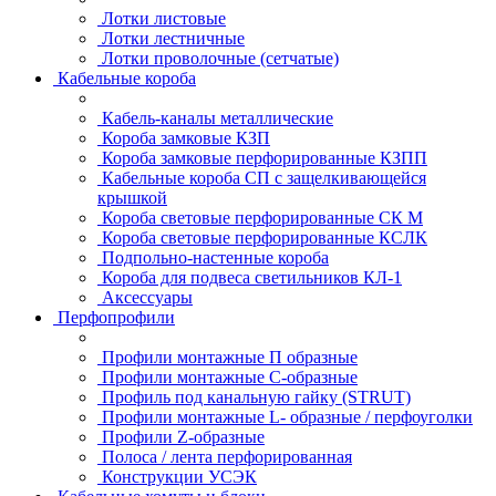
Лотки листовые
Лотки лестничные
Лотки проволочные (сетчатые)
Кабельные короба
Кабель-каналы металлические
Короба замковые КЗП
Короба замковые перфорированные КЗПП
Кабельные короба СП с защелкивающейся
крышкой
Короба световые перфорированные СК М
Короба световые перфорированные КСЛК
Подпольно-настенные короба
Короба для подвеса светильников КЛ-1
Аксессуары
Перфопрофили
Профили монтажные П образные
Профили монтажные C-образные
Профиль под канальную гайку (STRUT)
Профили монтажные L- образные / перфоуголки
Профили Z-образные
Полоса / лента перфорированная
Конструкции УСЭК