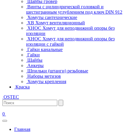
Шайбы гровер
Винты с цилиндрической головкой и
шестигранным углублением под ключ DIN 912
Хомуты сантехнические
ХВ Хомут вентиляционный
ХНОС Хомут для неподвижной опоры без
изоляции
ХНОС Хомут для неподвижной опоры без
изоляции с гайкой
Гайки канальные
Гайки
Шайбы
Анкеры
Шпильки (штанги) резьбовые
Наборы метизов
Хомуты крепления
Краска
OSTEC
0
Главная