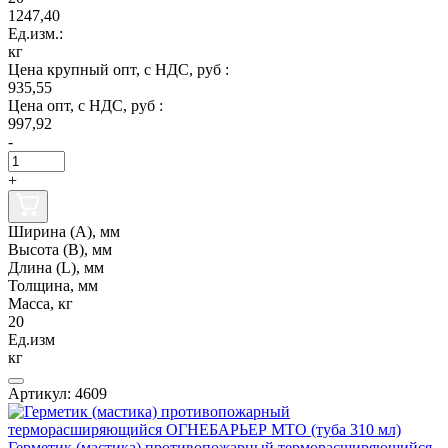
1247,40
Ед.изм.:
кг
Цена крупный опт, с НДС, руб :
935,55
Цена опт, с НДС, руб :
997,92
-
+
Ширина (А), мм
Высота (В), мм
Длина (L), мм
Толщина, мм
Масса, кг
20
Ед.изм
кг
Артикул: 4609
Герметик (мастика) противопожарный терморасширяющийся