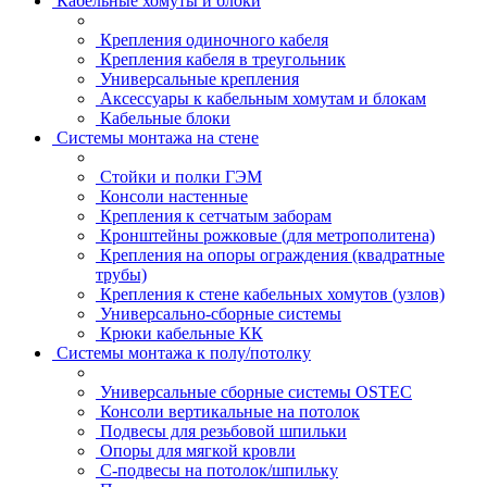
Кабельные хомуты и блоки
Крепления одиночного кабеля
Крепления кабеля в треугольник
Универсальные крепления
Аксессуары к кабельным хомутам и блокам
Кабельные блоки
Системы монтажа на стене
Стойки и полки ГЭМ
Консоли настенные
Крепления к сетчатым заборам
Кронштейны рожковые (для метрополитена)
Крепления на опоры ограждения (квадратные
трубы)
Крепления к стене кабельных хомутов (узлов)
Универсально-сборные системы
Крюки кабельные КК
Системы монтажа к полу/потолку
Универсальные сборные системы OSTEC
Консоли вертикальные на потолок
Подвесы для резьбовой шпильки
Опоры для мягкой кровли
С-подвесы на потолок/шпильку