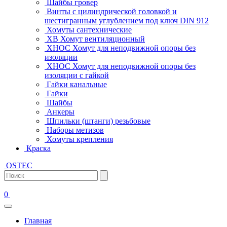
Шайбы гровер
Винты с цилиндрической головкой и
шестигранным углублением под ключ DIN 912
Хомуты сантехнические
ХВ Хомут вентиляционный
ХНОС Хомут для неподвижной опоры без
изоляции
ХНОС Хомут для неподвижной опоры без
изоляции с гайкой
Гайки канальные
Гайки
Шайбы
Анкеры
Шпильки (штанги) резьбовые
Наборы метизов
Хомуты крепления
Краска
OSTEC
0
Главная