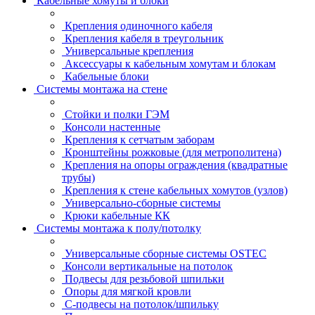
Кабельные хомуты и блоки
Крепления одиночного кабеля
Крепления кабеля в треугольник
Универсальные крепления
Аксессуары к кабельным хомутам и блокам
Кабельные блоки
Системы монтажа на стене
Стойки и полки ГЭМ
Консоли настенные
Крепления к сетчатым заборам
Кронштейны рожковые (для метрополитена)
Крепления на опоры ограждения (квадратные
трубы)
Крепления к стене кабельных хомутов (узлов)
Универсально-сборные системы
Крюки кабельные КК
Системы монтажа к полу/потолку
Универсальные сборные системы OSTEC
Консоли вертикальные на потолок
Подвесы для резьбовой шпильки
Опоры для мягкой кровли
С-подвесы на потолок/шпильку