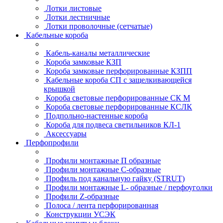
Лотки листовые
Лотки лестничные
Лотки проволочные (сетчатые)
Кабельные короба
Кабель-каналы металлические
Короба замковые КЗП
Короба замковые перфорированные КЗПП
Кабельные короба СП с защелкивающейся
крышкой
Короба световые перфорированные СК М
Короба световые перфорированные КСЛК
Подпольно-настенные короба
Короба для подвеса светильников КЛ-1
Аксессуары
Перфопрофили
Профили монтажные П образные
Профили монтажные C-образные
Профиль под канальную гайку (STRUT)
Профили монтажные L- образные / перфоуголки
Профили Z-образные
Полоса / лента перфорированная
Конструкции УСЭК