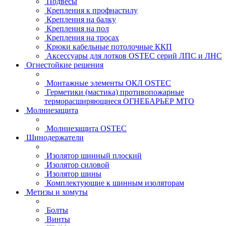
Подвесы
Крепления к профнастилу
Крепления на балку
Крепления на пол
Крепления на тросах
Крюки кабельные потолочные ККП
Аксессуары для лотков OSTEC серий ЛПС и ЛНС
Огнестойкие решения
Монтажные элементы ОКЛ OSTEC
Герметики (мастика) противопожарные
терморасширяющиеся ОГНЕБАРЬЕР МТО
Молниезащита
Молниезащита OSTEC
Шинодержатели
Изолятор шинный плоский
Изолятор силовой
Изолятор шины
Комплектующие к шинным изоляторам
Метизы и хомуты
Болты
Винты