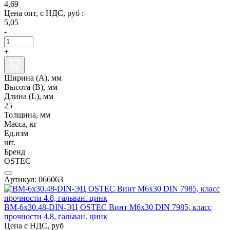
4,69
Цена опт, с НДС, руб :
5,05
-
+
Ширина (А), мм
Высота (В), мм
Длина (L), мм
25
Толщина, мм
Масса, кг
Ед.изм
шт.
Бренд
OSTEC
Артикул: 066063
ВМ-6х30.48-DIN-ЭЦ OSTEC Винт М6х30 DIN 7985, класс
прочности 4.8, гальван. цинк
Цена с НДС, руб