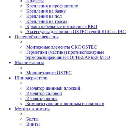
Подвесы
Крепления к профнастилу
Крепления на балку
Крепления на пол
Крепления на тросах
Крюки кабельные потолочные ККП
Аксессуары для лотков OSTEC серий ЛПС и ЛНС
Огнестойкие решения
Монтажные элементы ОКЛ OSTEC
Герметики (мастика) противопожарные
терморасширяющиеся ОГНЕБАРЬЕР МТО
Молниезащита
Молниезащита OSTEC
Шинодержатели
Изолятор шинный плоский
Изолятор силовой
Изолятор шины
Комплектующие к шинным изоляторам
Метизы и хомуты
Болты
Винты