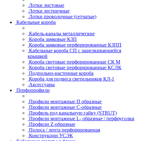
Лотки листовые
Лотки лестничные
Лотки проволочные (сетчатые)
Кабельные короба
Кабель-каналы металлические
Короба замковые КЗП
Короба замковые перфорированные КЗПП
Кабельные короба СП с защелкивающейся
крышкой
Короба световые перфорированные СК М
Короба световые перфорированные КСЛК
Подпольно-настенные короба
Короба для подвеса светильников КЛ-1
Аксессуары
Перфопрофили
Профили монтажные П образные
Профили монтажные C-образные
Профиль под канальную гайку (STRUT)
Профили монтажные L- образные / перфоуголки
Профили Z-образные
Полоса / лента перфорированная
Конструкции УСЭК