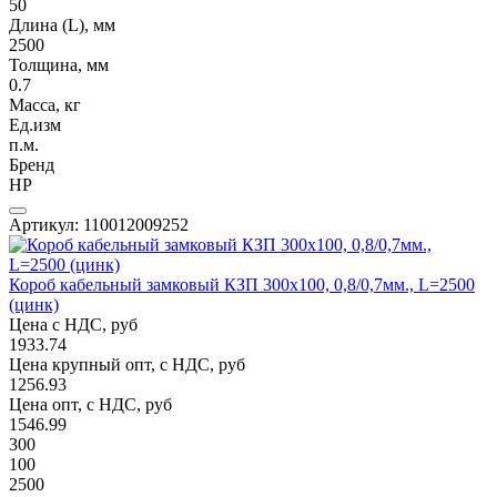
50
Длина (L), мм
2500
Толщина, мм
0.7
Масса, кг
Ед.изм
п.м.
Бренд
НР
Артикул: 110012009252
Короб кабельный замковый КЗП 300х100, 0,8/0,7мм., L=2500
(цинк)
Цена с НДС, руб
1933.74
Цена крупный опт, с НДС, руб
1256.93
Цена опт, с НДС, руб
1546.99
300
100
2500