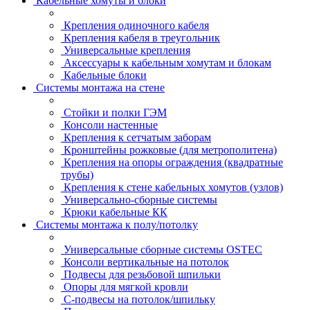
Кабельные хомуты и блоки
Крепления одиночного кабеля
Крепления кабеля в треугольник
Универсальные крепления
Аксессуары к кабельным хомутам и блокам
Кабельные блоки
Системы монтажа на стене
Стойки и полки ГЭМ
Консоли настенные
Крепления к сетчатым заборам
Кронштейны рожковые (для метрополитена)
Крепления на опоры ограждения (квадратные
трубы)
Крепления к стене кабельных хомутов (узлов)
Универсально-сборные системы
Крюки кабельные КК
Системы монтажа к полу/потолку
Универсальные сборные системы OSTEC
Консоли вертикальные на потолок
Подвесы для резьбовой шпильки
Опоры для мягкой кровли
С-подвесы на потолок/шпильку