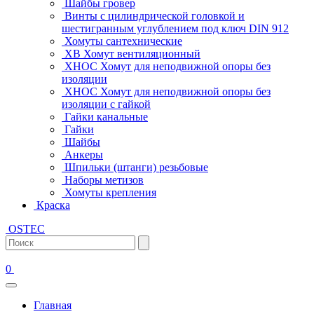
Шайбы гровер
Винты с цилиндрической головкой и
шестигранным углублением под ключ DIN 912
Хомуты сантехнические
ХВ Хомут вентиляционный
ХНОС Хомут для неподвижной опоры без
изоляции
ХНОС Хомут для неподвижной опоры без
изоляции с гайкой
Гайки канальные
Гайки
Шайбы
Анкеры
Шпильки (штанги) резьбовые
Наборы метизов
Хомуты крепления
Краска
OSTEC
0
Главная