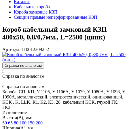
Каталог
Кабельные короба
Короба замковые КЗП
Секции прямые неперфорированные КЗП
Короб кабельный замковый КЗП
400х50, 0,8/0,7мм., L=2500 (цинк)
Артикул: 110012309252
Справка по аналогам
i
Справка по аналогам
Справка по аналогам
Короба: СП, КП, У 1105, У 1106А, У 1079, У 1080А, У 1098, У
1090А, металлический, электротехнический, оцинкованный,
КСК , K, LLK, К1, К2, К3, 28, кабельный КСК, глухой ГК,
ГКЗ.
Исполнение
Высота(В), мм:
50
65
80
100
150
200
Ширина(А), мм: