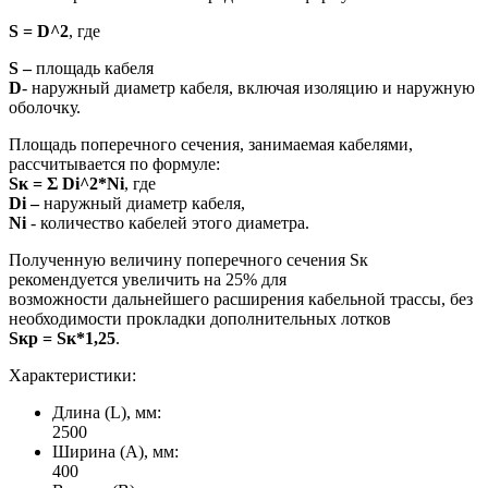
S = D^2
, где
S –
площадь кабеля
D
- наружный диаметр кабеля, включая изоляцию и наружную
оболочку.
Площадь поперечного сечения, занимаемая кабелями,
рассчитывается по формуле:
Sк = Σ Di^2*Ni
, где
Di
–
наружный диаметр кабеля,
Ni
- количество кабелей этого диаметра.
Полученную величину поперечного сечения Sк
рекомендуется увеличить на 25% для
возможности дальнейшего расширения кабельной трассы, без
необходимости прокладки дополнительных лотков
Sкр = Sк*1,25
.
Характеристики:
Длина (L), мм:
2500
Ширина (А), мм:
400