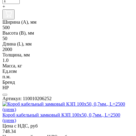
+
Ширина (А), мм
500
Высота (В), мм
50
Длина (L), мм
2000
Толщина, мм
1.0
Масса, кг
Ед.изм
п.м.
Бренд
НР
Артикул: 110010206252
Короб кабельный замковый КЗП 100х50, 0,7мм., L=2500
(цинк)
Цена с НДС, руб
748.34