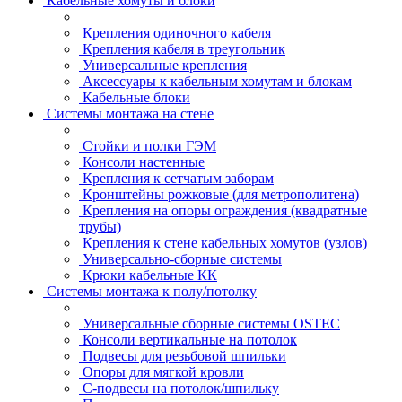
Кабельные хомуты и блоки
Крепления одиночного кабеля
Крепления кабеля в треугольник
Универсальные крепления
Аксессуары к кабельным хомутам и блокам
Кабельные блоки
Системы монтажа на стене
Стойки и полки ГЭМ
Консоли настенные
Крепления к сетчатым заборам
Кронштейны рожковые (для метрополитена)
Крепления на опоры ограждения (квадратные
трубы)
Крепления к стене кабельных хомутов (узлов)
Универсально-сборные системы
Крюки кабельные КК
Системы монтажа к полу/потолку
Универсальные сборные системы OSTEC
Консоли вертикальные на потолок
Подвесы для резьбовой шпильки
Опоры для мягкой кровли
С-подвесы на потолок/шпильку