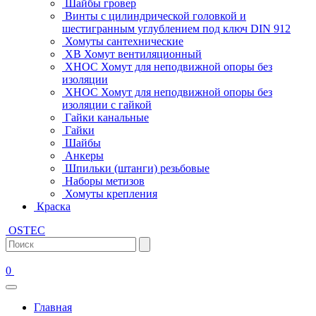
Шайбы гровер
Винты с цилиндрической головкой и
шестигранным углублением под ключ DIN 912
Хомуты сантехнические
ХВ Хомут вентиляционный
ХНОС Хомут для неподвижной опоры без
изоляции
ХНОС Хомут для неподвижной опоры без
изоляции с гайкой
Гайки канальные
Гайки
Шайбы
Анкеры
Шпильки (штанги) резьбовые
Наборы метизов
Хомуты крепления
Краска
OSTEC
0
Главная