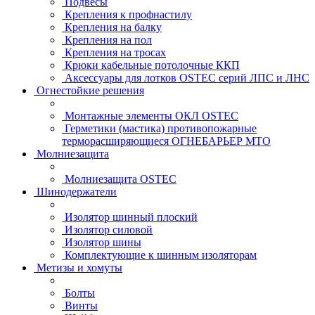
Подвесы
Крепления к профнастилу
Крепления на балку
Крепления на пол
Крепления на тросах
Крюки кабельные потолочные ККП
Аксессуары для лотков OSTEC серий ЛПС и ЛНС
Огнестойкие решения
Монтажные элементы ОКЛ OSTEC
Герметики (мастика) противопожарные
терморасширяющиеся ОГНЕБАРЬЕР МТО
Молниезащита
Молниезащита OSTEC
Шинодержатели
Изолятор шинный плоский
Изолятор силовой
Изолятор шины
Комплектующие к шинным изоляторам
Метизы и хомуты
Болты
Винты