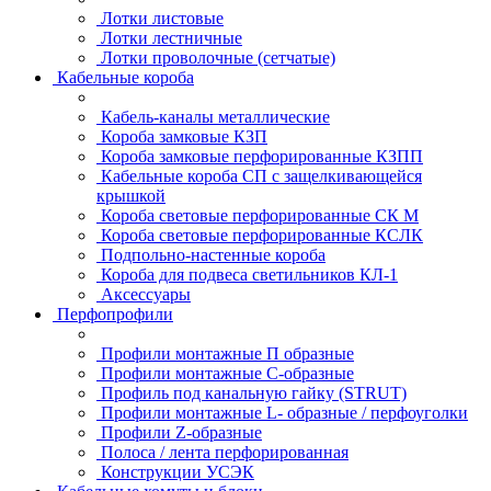
Лотки листовые
Лотки лестничные
Лотки проволочные (сетчатые)
Кабельные короба
Кабель-каналы металлические
Короба замковые КЗП
Короба замковые перфорированные КЗПП
Кабельные короба СП с защелкивающейся
крышкой
Короба световые перфорированные СК М
Короба световые перфорированные КСЛК
Подпольно-настенные короба
Короба для подвеса светильников КЛ-1
Аксессуары
Перфопрофили
Профили монтажные П образные
Профили монтажные C-образные
Профиль под канальную гайку (STRUT)
Профили монтажные L- образные / перфоуголки
Профили Z-образные
Полоса / лента перфорированная
Конструкции УСЭК