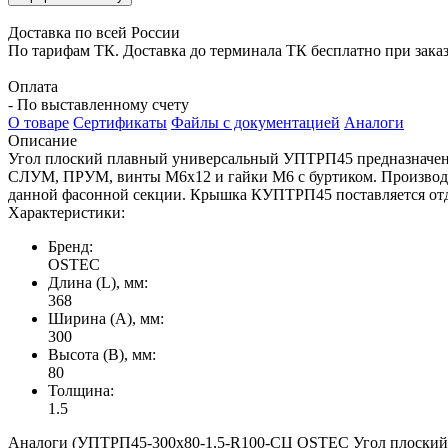
Доставка по всей России
По тарифам ТК. Доставка до терминала ТК бесплатно при заказе
Оплата
- По выставленному счету
О товаре
Сертификаты
Файлы с документацией
Аналоги
Описание
Угол плоский плавный универсальный УПТРП45 предназначен д
СЛУМ, ПРУМ, винты М6х12 и гайки М6 с буртиком. Производи
данной фасонной секции. Крышка КУПТРП45 поставляется отд
Характеристики:
Бренд:
OSTEC
Длина (L), мм:
368
Ширина (А), мм:
300
Высота (В), мм:
80
Толщина:
1.5
Аналоги (УПТРП45-300х80-1,5-R100-СЦ OSTEC Угол плоский пл