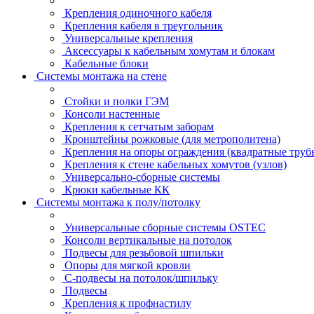
Крепления одиночного кабеля
Крепления кабеля в треугольник
Универсальные крепления
Аксессуары к кабельным хомутам и блокам
Кабельные блоки
Системы монтажа на стене
Стойки и полки ГЭМ
Консоли настенные
Крепления к сетчатым заборам
Кронштейны рожковые (для метрополитена)
Крепления на опоры ограждения (квадратные труб
Крепления к стене кабельных хомутов (узлов)
Универсально-сборные системы
Крюки кабельные КК
Системы монтажа к полу/потолку
Универсальные сборные системы OSTEC
Консоли вертикальные на потолок
Подвесы для резьбовой шпильки
Опоры для мягкой кровли
С-подвесы на потолок/шпильку
Подвесы
Крепления к профнастилу