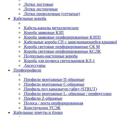
Лотки листовые
Лотки лестничные
Лотки проволочные (сетчатые)
Кабельные короба
Кабель-каналы металлические
Короба замковые КЗП
Короба замковые перфорированные КЗПП
Кабельные короба СП с защелкивающейся крышко
Короба световые перфорированные СК М
Короба световые перфорированные КСЛК
Подпольно-настенные короба
Короба для подвеса светильников КЛ-1
Аксессуары
Перфопрофили
Профили монтажные П образные
Профили монтажные C-образные
Профиль под канальную гайку (STRUT)
Профили монтажные L- образные / перфоуголки
Профили Z-образные
Полоса / лента перфорированная
Конструкции УСЭК
Кабельные хомуты и блоки