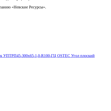
омпанию «Невские Ресурсы».
УПТРП45-300х65-1,0-R100-ГЦ OSTEC Угол плоский