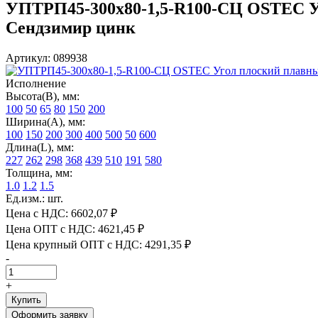
УПТРП45-300х80-1,5-R100-СЦ OSTEC Уго
Сендзимир цинк
Артикул: 089938
Исполнение
Высота(В), мм:
100
50
65
80
150
200
Ширина(А), мм:
100
150
200
300
400
500
50
600
Длина(L), мм:
227
262
298
368
439
510
191
580
Толщина, мм:
1.0
1.2
1.5
Ед.изм.: шт.
Цена с НДС:
6602,07 ₽
Цена ОПТ с НДС:
4621,45 ₽
Цена крупный ОПТ с НДС:
4291,35 ₽
-
+
Купить
Оформить заявку