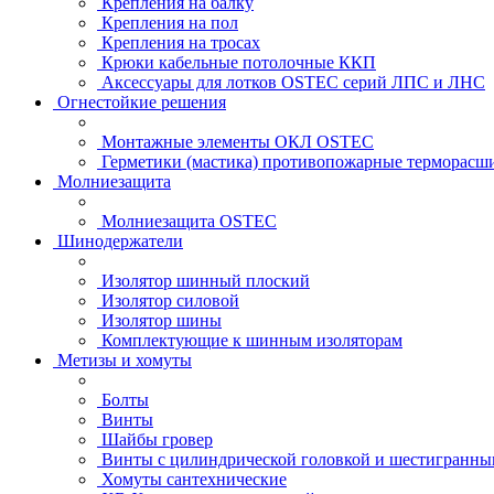
Крепления на балку
Крепления на пол
Крепления на тросах
Крюки кабельные потолочные ККП
Аксессуары для лотков OSTEC серий ЛПС и ЛНС
Огнестойкие решения
Монтажные элементы ОКЛ OSTEC
Герметики (мастика) противопожарные термор
Молниезащита
Молниезащита OSTEC
Шинодержатели
Изолятор шинный плоский
Изолятор силовой
Изолятор шины
Комплектующие к шинным изоляторам
Метизы и хомуты
Болты
Винты
Шайбы гровер
Винты с цилиндрической головкой и шестигранны
Хомуты сантехнические