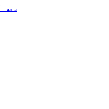
и
 с гайкой