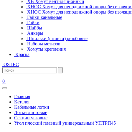
ХВ Хомут вентиляционный
ХНОС Хомут для неподвижной опоры без изоляци
ХНОС Хомут для неподвижной опоры без изоляции
Гайки канальные
Гайки
Шайбы
Анкеры
Шпильки (штанги) резьбовые
Наборы метизов
Хомуты крепления
Краска
OSTEC
0
Главная
Каталог
Кабельные лотки
Лотки листовые
Секции угловые
Угол плоский плавный универсальный УПТРП45