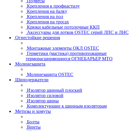
Подвесы
Крепления к профнастилу
Крепления на балку
Крепления на пол
Крепления на тросах
Крюки кабельные потолочные ККП
Аксессуары для лотков OSTEC серий ЛПС и ЛНС
Огнестойкие решения
Монтажные элементы ОКЛ OSTEC
Герметики (мастика) противопожарные
терморасширяющиеся ОГНЕБАРЬЕР МТО
Молниезащита
Молниезащита OSTEC
Шинодержатели
Изолятор шинный плоский
Изолятор силовой
Изолятор шины
Комплектующие к шинным изоляторам
Метизы и хомуты
Болты
Винты