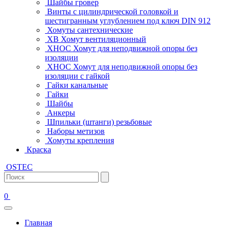
Шайбы гровер
Винты с цилиндрической головкой и
шестигранным углублением под ключ DIN 912
Хомуты сантехнические
ХВ Хомут вентиляционный
ХНОС Хомут для неподвижной опоры без
изоляции
ХНОС Хомут для неподвижной опоры без
изоляции с гайкой
Гайки канальные
Гайки
Шайбы
Анкеры
Шпильки (штанги) резьбовые
Наборы метизов
Хомуты крепления
Краска
OSTEC
0
Главная