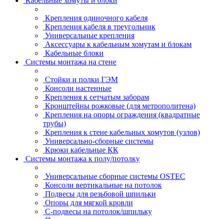
Кабельные хомуты и блоки
Крепления одиночного кабеля
Крепления кабеля в треугольник
Универсальные крепления
Аксессуары к кабельным хомутам и блокам
Кабельные блоки
Системы монтажа на стене
Стойки и полки ГЭМ
Консоли настенные
Крепления к сетчатым заборам
Кронштейны рожковые (для метрополитена)
Крепления на опоры ограждения (квадратные
трубы)
Крепления к стене кабельных хомутов (узлов)
Универсально-сборные системы
Крюки кабельные КК
Системы монтажа к полу/потолку
Универсальные сборные системы OSTEC
Консоли вертикальные на потолок
Подвесы для резьбовой шпильки
Опоры для мягкой кровли
С-подвесы на потолок/шпильку