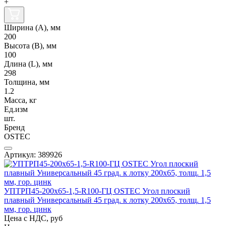
+
Ширина (А), мм
200
Высота (В), мм
100
Длина (L), мм
298
Толщина, мм
1.2
Масса, кг
Ед.изм
шт.
Бренд
OSTEC
Артикул: 389926
УПТРП45-200х65-1,5-R100-ГЦ OSTEC Угол плоский
плавный Универсальный 45 град. к лотку 200х65, толщ. 1,5
мм, гор. цинк
Цена с НДС, руб