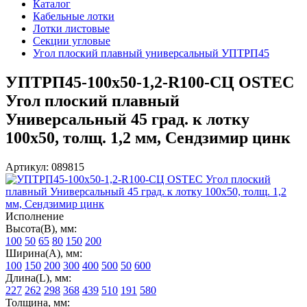
Каталог
Кабельные лотки
Лотки листовые
Секции угловые
Угол плоский плавный универсальный УПТРП45
УПТРП45-100х50-1,2-R100-СЦ OSTEC
Угол плоский плавный
Универсальный 45 град. к лотку
100х50, толщ. 1,2 мм, Сендзимир цинк
Артикул: 089815
Исполнение
Высота(В), мм:
100
50
65
80
150
200
Ширина(А), мм:
100
150
200
300
400
500
50
600
Длина(L), мм:
227
262
298
368
439
510
191
580
Толщина, мм: