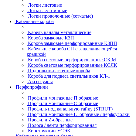
Лотки листовые
Лотки лестничные
Лотки проволочные (сетчатые)
Кабельные короба
Кабель-каналы металлические
Короба замковые КЗП
Короба замковые перфорированные КЗПП
Кабельные короба СП с защелкивающейся
крышкой
Короба световые перфорированные СК М
Короба световые перфорированные КСЛК
Подпольно-настенные короба
Короба для подвеса светильников КЛ-1
Аксессуары
Перфопрофили
Профили монтажные П образные
Профили монтажные C-образные
Профиль под канальную гайку (STRUT)
Профили монтажные L- образные / перфоуголки
Профили Z-образные
Полоса / лента перфорированная
Конструкции УСЭК