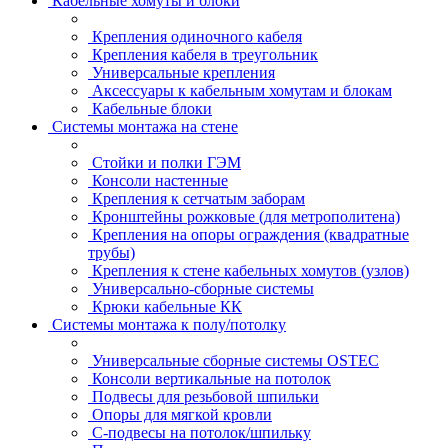
Кабельные хомуты и блоки
Крепления одиночного кабеля
Крепления кабеля в треугольник
Универсальные крепления
Аксессуары к кабельным хомутам и блокам
Кабельные блоки
Системы монтажа на стене
Стойки и полки ГЭМ
Консоли настенные
Крепления к сетчатым заборам
Кронштейны рожковые (для метрополитена)
Крепления на опоры ограждения (квадратные
трубы)
Крепления к стене кабельных хомутов (узлов)
Универсально-сборные системы
Крюки кабельные КК
Системы монтажа к полу/потолку
Универсальные сборные системы OSTEC
Консоли вертикальные на потолок
Подвесы для резьбовой шпильки
Опоры для мягкой кровли
С-подвесы на потолок/шпильку