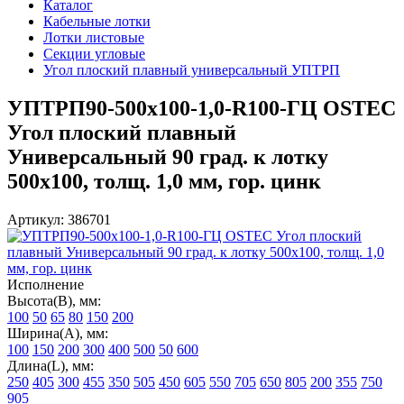
Каталог
Кабельные лотки
Лотки листовые
Секции угловые
Угол плоский плавный универсальный УПТРП
УПТРП90-500х100-1,0-R100-ГЦ OSTEC
Угол плоский плавный
Универсальный 90 град. к лотку
500х100, толщ. 1,0 мм, гор. цинк
Артикул: 386701
Исполнение
Высота(В), мм:
100
50
65
80
150
200
Ширина(А), мм:
100
150
200
300
400
500
50
600
Длина(L), мм:
250
405
300
455
350
505
450
605
550
705
650
805
200
355
750
905