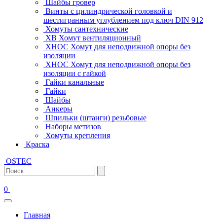
Шайбы гровер
Винты с цилиндрической головкой и
шестигранным углублением под ключ DIN 912
Хомуты сантехнические
ХВ Хомут вентиляционный
ХНОС Хомут для неподвижной опоры без
изоляции
ХНОС Хомут для неподвижной опоры без
изоляции с гайкой
Гайки канальные
Гайки
Шайбы
Анкеры
Шпильки (штанги) резьбовые
Наборы метизов
Хомуты крепления
Краска
OSTEC
0
Главная