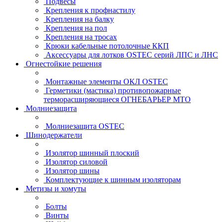
Подвесы
Крепления к профнастилу
Крепления на балку
Крепления на пол
Крепления на тросах
Крюки кабельные потолочные ККП
Аксессуары для лотков OSTEC серий ЛПС и ЛНС
Огнестойкие решения
Монтажные элементы ОКЛ OSTEC
Герметики (мастика) противопожарные
терморасширяющиеся ОГНЕБАРЬЕР МТО
Молниезащита
Молниезащита OSTEC
Шинодержатели
Изолятор шинный плоский
Изолятор силовой
Изолятор шины
Комплектующие к шинным изоляторам
Метизы и хомуты
Болты
Винты