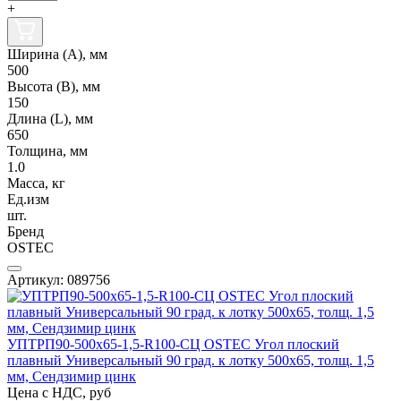
+
Ширина (А), мм
500
Высота (В), мм
150
Длина (L), мм
650
Толщина, мм
1.0
Масса, кг
Ед.изм
шт.
Бренд
OSTEC
Артикул: 089756
УПТРП90-500х65-1,5-R100-СЦ OSTEC Угол плоский
плавный Универсальный 90 град. к лотку 500х65, толщ. 1,5
мм, Сендзимир цинк
Цена с НДС, руб