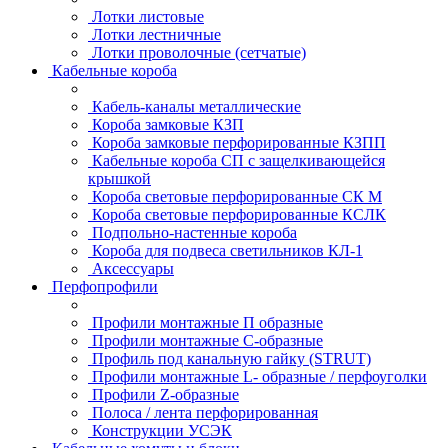
Лотки листовые
Лотки лестничные
Лотки проволочные (сетчатые)
Кабельные короба
Кабель-каналы металлические
Короба замковые КЗП
Короба замковые перфорированные КЗПП
Кабельные короба СП с защелкивающейся
крышкой
Короба световые перфорированные СК М
Короба световые перфорированные КСЛК
Подпольно-настенные короба
Короба для подвеса светильников КЛ-1
Аксессуары
Перфопрофили
Профили монтажные П образные
Профили монтажные C-образные
Профиль под канальную гайку (STRUT)
Профили монтажные L- образные / перфоуголки
Профили Z-образные
Полоса / лента перфорированная
Конструкции УСЭК