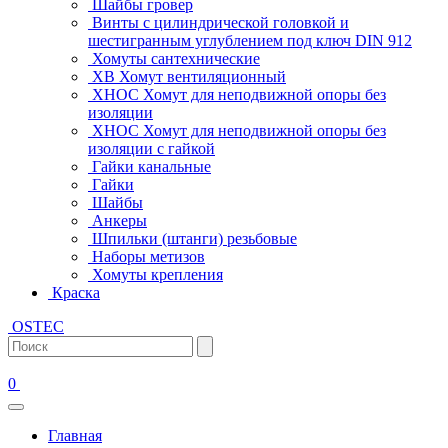
Шайбы гровер
Винты с цилиндрической головкой и
шестигранным углублением под ключ DIN 912
Хомуты сантехнические
ХВ Хомут вентиляционный
ХНОС Хомут для неподвижной опоры без
изоляции
ХНОС Хомут для неподвижной опоры без
изоляции с гайкой
Гайки канальные
Гайки
Шайбы
Анкеры
Шпильки (штанги) резьбовые
Наборы метизов
Хомуты крепления
Краска
OSTEC
0
Главная