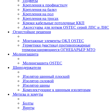
Подвесы
Крепления к профнастилу
Крепления на балку
Крепления на пол
Крепления на тросах
Крюки кабельные потолочные ККП
Аксессуары для лотков OSTEC серий ЛПС и ЛНС
Огнестойкие решения
Монтажные элементы ОКЛ OSTEC
Герметики (мастика) противопожарные
терморасширяющиеся ОГНЕБАРЬЕР МТО
Молниезащита
Молниезащита OSTEC
Шинодержатели
Изолятор шинный плоский
Изолятор силовой
Изолятор шины
Комплектующие к шинным изоляторам
Метизы и хомуты
Болты
Винты