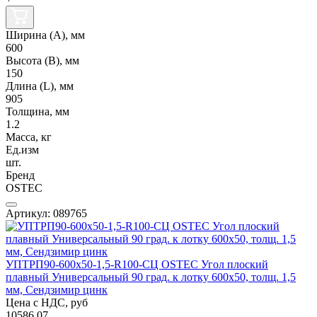
Ширина (А), мм
600
Высота (В), мм
150
Длина (L), мм
905
Толщина, мм
1.2
Масса, кг
Ед.изм
шт.
Бренд
OSTEC
Артикул: 089765
УПТРП90-600х50-1,5-R100-СЦ OSTEC Угол плоский
плавный Универсальный 90 град. к лотку 600х50, толщ. 1,5
мм, Сендзимир цинк
Цена с НДС, руб
10586.07