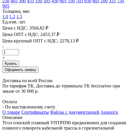
250
405
300
455
350
505
450
605
550
705
650
805
200
355
750
905
Толщина, мм:
1.0
1.2
1.5
Ед.изм.: шт.
Цена с НДС:
3504,82 ₽
Цена ОПТ с НДС:
2453,37 ₽
Цена крупный ОПТ с НДС:
2278,13 ₽
-
+
Купить
Оформить заявку
Доставка по всей России
По тарифам ТК. Доставка до терминала ТК бесплатно при
заказе от 30 000 р.
Оплата
- По выставленному счету
О товаре
Сертификаты
Файлы с документацией
Аналоги
Описание
Угол плоский плавный УПТРП90 предназначен для создания
плавного поворота кабельной трассы в горизонтальной