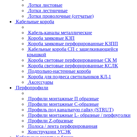
Лотки листовые
Лотки лестничные
Лотки проволочные (сетчатые)
Кабельные короба
Кабель-каналы металлические
Короба замковые КЗП
Короба замковые перфорированные КЗПП
Кабельные короба СП с защелкивающейся
крышкой
Короба световые перфорированные СК М
Короба световые перфорированные КСЛК
Подпольно-настенные короба
Короба для подвеса светильников КЛ-1
Аксессуары
Перфопрофили
Профили монтажные П образные
Профили монтажные C-образные
Профиль под канальную гайку (STRUT)
Профили монтажные L- образные / перфоуголки
Профили Z-образные
Полоса / лента перфорированная
Конструкции УСЭК