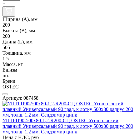
+
Ширина (А), мм
200
Высота (В), мм
200
Длина (L), мм
505
Толщина, мм
1.5
Масса, кг
Ед.изм
шт.
Бренд
OSTEC
Артикул: 087458
УПТРП90-500х80-1,2-R200-СЦ OSTEC Угол плоский
плавный Универсальный 90 град. к лотку 500х80 радиус 200
мм, толщ. 1,2 мм, Сендзимир цинк
Цена с НДС, руб