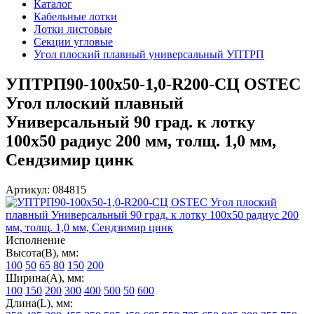
Каталог
Кабельные лотки
Лотки листовые
Секции угловые
Угол плоский плавный универсальный УПТРП
УПТРП90-100х50-1,0-R200-СЦ OSTEC
Угол плоский плавный
Универсальный 90 град. к лотку
100х50 радиус 200 мм, толщ. 1,0 мм,
Сендзимир цинк
Артикул: 084815
Исполнение
Высота(В), мм:
100
50
65
80
150
200
Ширина(А), мм:
100
150
200
300
400
500
50
600
Длина(L), мм: