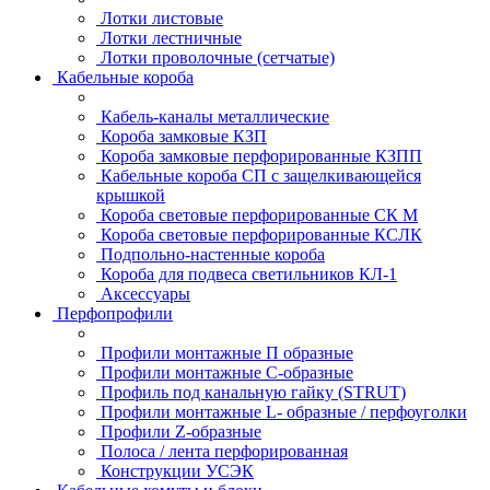
Лотки листовые
Лотки лестничные
Лотки проволочные (сетчатые)
Кабельные короба
Кабель-каналы металлические
Короба замковые КЗП
Короба замковые перфорированные КЗПП
Кабельные короба СП с защелкивающейся
крышкой
Короба световые перфорированные СК М
Короба световые перфорированные КСЛК
Подпольно-настенные короба
Короба для подвеса светильников КЛ-1
Аксессуары
Перфопрофили
Профили монтажные П образные
Профили монтажные C-образные
Профиль под канальную гайку (STRUT)
Профили монтажные L- образные / перфоуголки
Профили Z-образные
Полоса / лента перфорированная
Конструкции УСЭК