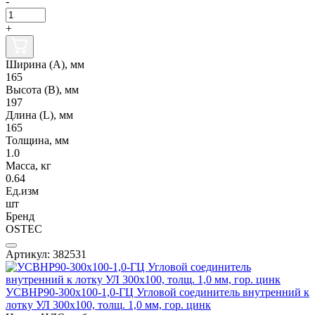
-
+
Ширина (А), мм
165
Высота (В), мм
197
Длина (L), мм
165
Толщина, мм
1.0
Масса, кг
0.64
Ед.изм
шт
Бренд
OSTEC
Артикул: 382531
УСВНР90-300х100-1,0-ГЦ Угловой соединитель внутренний к
лотку УЛ 300х100, толщ. 1,0 мм, гор. цинк