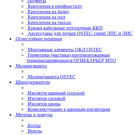
Подвесы
Крепления к профнастилу
Крепления на балку
Крепления на пол
Крепления на тросах
Крюки кабельные потолочные ККП
Аксессуары для лотков OSTEC серий ЛПС и ЛНС
Огнестойкие решения
Монтажные элементы ОКЛ OSTEC
Герметики (мастика) противопожарные
терморасширяющиеся ОГНЕБАРЬЕР МТО
Молниезащита
Молниезащита OSTEC
Шинодержатели
Изолятор шинный плоский
Изолятор силовой
Изолятор шины
Комплектующие к шинным изоляторам
Метизы и хомуты
Болты
Винты