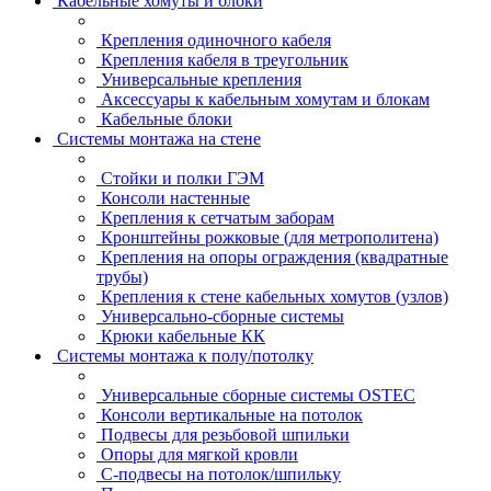
Кабельные хомуты и блоки
Крепления одиночного кабеля
Крепления кабеля в треугольник
Универсальные крепления
Аксессуары к кабельным хомутам и блокам
Кабельные блоки
Системы монтажа на стене
Стойки и полки ГЭМ
Консоли настенные
Крепления к сетчатым заборам
Кронштейны рожковые (для метрополитена)
Крепления на опоры ограждения (квадратные
трубы)
Крепления к стене кабельных хомутов (узлов)
Универсально-сборные системы
Крюки кабельные КК
Системы монтажа к полу/потолку
Универсальные сборные системы OSTEC
Консоли вертикальные на потолок
Подвесы для резьбовой шпильки
Опоры для мягкой кровли
С-подвесы на потолок/шпильку