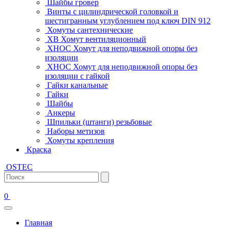
Шайбы гровер
Винты с цилиндрической головкой и
шестигранным углублением под ключ DIN 912
Хомуты сантехнические
ХВ Хомут вентиляционный
ХНОС Хомут для неподвижной опоры без
изоляции
ХНОС Хомут для неподвижной опоры без
изоляции с гайкой
Гайки канальные
Гайки
Шайбы
Анкеры
Шпильки (штанги) резьбовые
Наборы метизов
Хомуты крепления
Краска
OSTEC
0
Главная