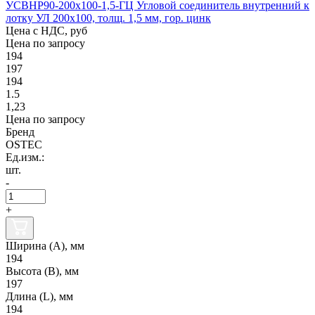
УСВНР90-200х100-1,5-ГЦ Угловой соединитель внутренний к
лотку УЛ 200х100, толщ. 1,5 мм, гор. цинк
Цена с НДС, руб
Цена по запросу
194
197
194
1.5
1,23
Цена по запросу
Бренд
OSTEC
Ед.изм.:
шт.
-
+
Ширина (А), мм
194
Высота (В), мм
197
Длина (L), мм
194