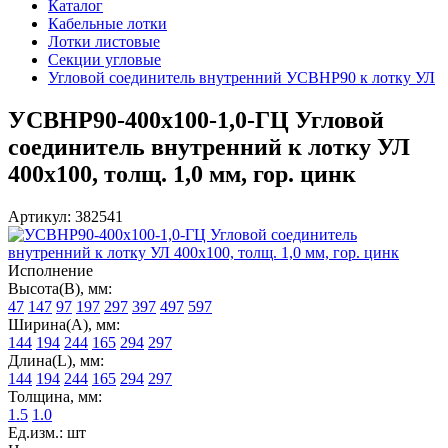
Каталог
Кабельные лотки
Лотки листовые
Секции угловые
Угловой соединитель внутренний УСВНР90 к лотку УЛ
УСВНР90-400х100-1,0-ГЦ Угловой
соединитель внутренний к лотку УЛ
400х100, толщ. 1,0 мм, гор. цинк
Артикул: 382541
Исполнение
Высота(В), мм:
47
147
97
197
297
397
497
597
Ширина(А), мм:
144
194
244
165
294
297
Длина(L), мм:
144
194
244
165
294
297
Толщина, мм:
1.5
1.0
Ед.изм.: шт