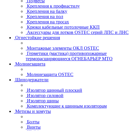
Подвесы
Крепления к профнастилу
Крепления на балку
Крепления на пол
Крепления на тросах
Крюки кабельные потолочные ККП
Аксессуары для лотков OSTEC серий ЛПС и ЛНС
Огнестойкие решения
Монтажные элементы ОКЛ OSTEC
Герметики (мастика) противопожарные
терморасширяющиеся ОГНЕБАРЬЕР МТО
Молниезащита
Молниезащита OSTEC
Шинодержатели
Изолятор шинный плоский
Изолятор силовой
Изолятор шины
Комплектующие к шинным изоляторам
Метизы и хомуты
Болты
Винты