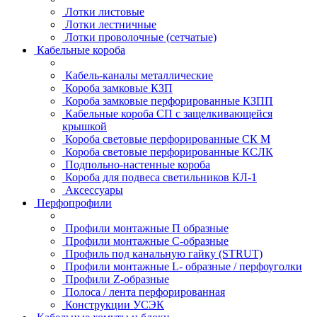
Лотки листовые
Лотки лестничные
Лотки проволочные (сетчатые)
Кабельные короба
Кабель-каналы металлические
Короба замковые КЗП
Короба замковые перфорированные КЗПП
Кабельные короба СП с защелкивающейся
крышкой
Короба световые перфорированные СК М
Короба световые перфорированные КСЛК
Подпольно-настенные короба
Короба для подвеса светильников КЛ-1
Аксессуары
Перфопрофили
Профили монтажные П образные
Профили монтажные C-образные
Профиль под канальную гайку (STRUT)
Профили монтажные L- образные / перфоуголки
Профили Z-образные
Полоса / лента перфорированная
Конструкции УСЭК