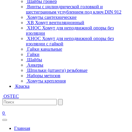
Шайбы гровер
Винты с цилиндрической головкой и
шестигранным углублением под ключ DIN 912
Хомуты сантехнические
ХВ Хомут вентиляционный
ХНОС Хомут для неподвижной опоры без
изоляции
ХНОС Хомут для неподвижной опоры без
изоляции с гайкой
Гайки канальные
Гайки
Шайбы
Анкеры
Шпильки (штанги) резьбовые
Наборы метизов
Хомуты крепления
Краска
OSTEC
0
Главная