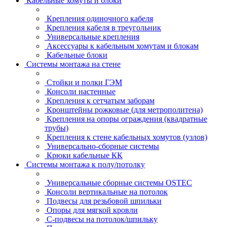
Кабельные хомуты и блоки
Крепления одиночного кабеля
Крепления кабеля в треугольник
Универсальные крепления
Аксессуары к кабельным хомутам и блокам
Кабельные блоки
Системы монтажа на стене
Стойки и полки ГЭМ
Консоли настенные
Крепления к сетчатым заборам
Кронштейны рожковые (для метрополитена)
Крепления на опоры ограждения (квадратные
трубы)
Крепления к стене кабельных хомутов (узлов)
Универсально-сборные системы
Крюки кабельные КК
Системы монтажа к полу/потолку
Универсальные сборные системы OSTEC
Консоли вертикальные на потолок
Подвесы для резьбовой шпильки
Опоры для мягкой кровли
С-подвесы на потолок/шпильку