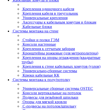
Кабельные хомуты и блоки
Крепления одиночного кабеля
Крепления кабеля в треугольник
Универсальные крепления
Аксессуары к кабельным хомутам и блокам
Кабельные блоки
Системы монтажа на стене
Стойки и полки ГЭМ
Консоли настенные
Крепления к сетчатым заборам
Кронштейны рожковые (для метрополитена)
Крепления на опоры ограждения (квадратные
трубы)
Крепления к стене кабельных хомутов (узлов)
Универсально-сборные системы
Крюки кабельные КК
Системы монтажа к полу/потолку
Универсальные сборные системы OSTEC
Консоли вертикальные на потолок
Подвесы для резьбовой шпильки
Опоры для мягкой кровли
С-подвесы на потолок/шпильку