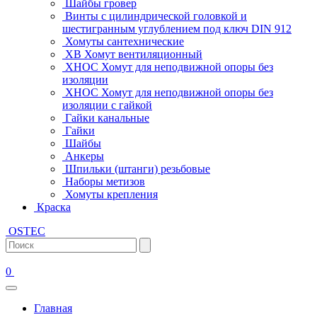
Шайбы гровер
Винты с цилиндрической головкой и
шестигранным углублением под ключ DIN 912
Хомуты сантехнические
ХВ Хомут вентиляционный
ХНОС Хомут для неподвижной опоры без
изоляции
ХНОС Хомут для неподвижной опоры без
изоляции с гайкой
Гайки канальные
Гайки
Шайбы
Анкеры
Шпильки (штанги) резьбовые
Наборы метизов
Хомуты крепления
Краска
OSTEC
0
Главная