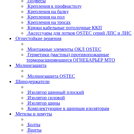
Подвесы
Крепления к профнастилу
Крепления на балку
Крепления на пол
Крепления на тросах
Крюки кабельные потолочные ККП
Аксессуары для лотков OSTEC серий ЛПС и ЛНС
Огнестойкие решения
Монтажные элементы ОКЛ OSTEC
Герметики (мастика) противопожарные
терморасширяющиеся ОГНЕБАРЬЕР МТО
Молниезащита
Молниезащита OSTEC
Шинодержатели
Изолятор шинный плоский
Изолятор силовой
Изолятор шины
Комплектующие к шинным изоляторам
Метизы и хомуты
Болты
Винты