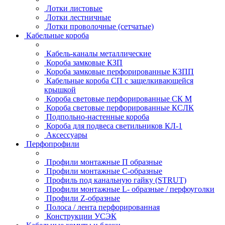
Лотки листовые
Лотки лестничные
Лотки проволочные (сетчатые)
Кабельные короба
Кабель-каналы металлические
Короба замковые КЗП
Короба замковые перфорированные КЗПП
Кабельные короба СП с защелкивающейся
крышкой
Короба световые перфорированные СК М
Короба световые перфорированные КСЛК
Подпольно-настенные короба
Короба для подвеса светильников КЛ-1
Аксессуары
Перфопрофили
Профили монтажные П образные
Профили монтажные C-образные
Профиль под канальную гайку (STRUT)
Профили монтажные L- образные / перфоуголки
Профили Z-образные
Полоса / лента перфорированная
Конструкции УСЭК