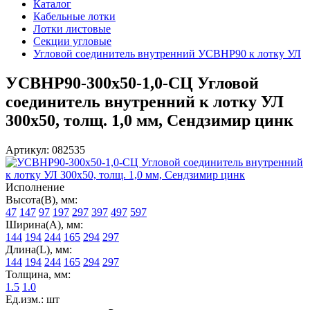
Каталог
Кабельные лотки
Лотки листовые
Секции угловые
Угловой соединитель внутренний УСВНР90 к лотку УЛ
УСВНР90-300х50-1,0-СЦ Угловой
соединитель внутренний к лотку УЛ
300х50, толщ. 1,0 мм, Сендзимир цинк
Артикул: 082535
Исполнение
Высота(В), мм:
47
147
97
197
297
397
497
597
Ширина(А), мм:
144
194
244
165
294
297
Длина(L), мм:
144
194
244
165
294
297
Толщина, мм:
1.5
1.0
Ед.изм.: шт