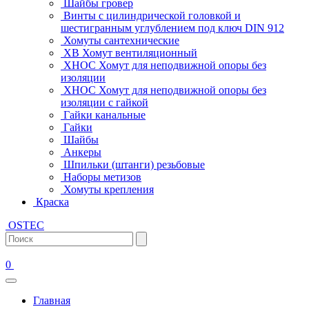
Шайбы гровер
Винты с цилиндрической головкой и
шестигранным углублением под ключ DIN 912
Хомуты сантехнические
ХВ Хомут вентиляционный
ХНОС Хомут для неподвижной опоры без
изоляции
ХНОС Хомут для неподвижной опоры без
изоляции с гайкой
Гайки канальные
Гайки
Шайбы
Анкеры
Шпильки (штанги) резьбовые
Наборы метизов
Хомуты крепления
Краска
OSTEC
0
Главная