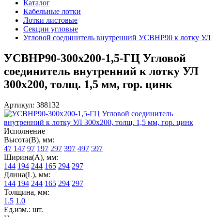
Каталог
Кабельные лотки
Лотки листовые
Секции угловые
Угловой соединитель внутренний УСВНР90 к лотку УЛ
УСВНР90-300х200-1,5-ГЦ Угловой
соединитель внутренний к лотку УЛ
300х200, толщ. 1,5 мм, гор. цинк
Артикул: 388132
Исполнение
Высота(В), мм:
47
147
97
197
297
397
497
597
Ширина(А), мм:
144
194
244
165
294
297
Длина(L), мм:
144
194
244
165
294
297
Толщина, мм:
1.5
1.0
Ед.изм.: шт.