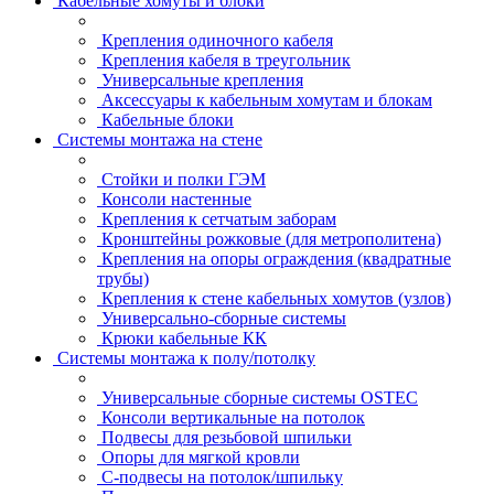
Кабельные хомуты и блоки
Крепления одиночного кабеля
Крепления кабеля в треугольник
Универсальные крепления
Аксессуары к кабельным хомутам и блокам
Кабельные блоки
Системы монтажа на стене
Стойки и полки ГЭМ
Консоли настенные
Крепления к сетчатым заборам
Кронштейны рожковые (для метрополитена)
Крепления на опоры ограждения (квадратные
трубы)
Крепления к стене кабельных хомутов (узлов)
Универсально-сборные системы
Крюки кабельные КК
Системы монтажа к полу/потолку
Универсальные сборные системы OSTEC
Консоли вертикальные на потолок
Подвесы для резьбовой шпильки
Опоры для мягкой кровли
С-подвесы на потолок/шпильку