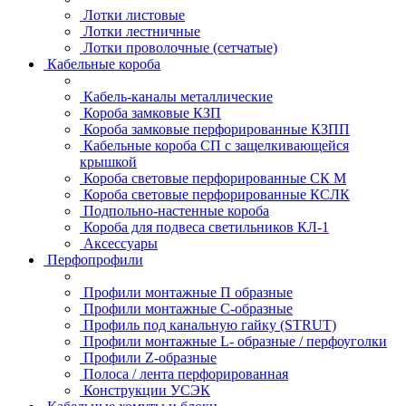
Лотки листовые
Лотки лестничные
Лотки проволочные (сетчатые)
Кабельные короба
Кабель-каналы металлические
Короба замковые КЗП
Короба замковые перфорированные КЗПП
Кабельные короба СП с защелкивающейся
крышкой
Короба световые перфорированные СК М
Короба световые перфорированные КСЛК
Подпольно-настенные короба
Короба для подвеса светильников КЛ-1
Аксессуары
Перфопрофили
Профили монтажные П образные
Профили монтажные C-образные
Профиль под канальную гайку (STRUT)
Профили монтажные L- образные / перфоуголки
Профили Z-образные
Полоса / лента перфорированная
Конструкции УСЭК