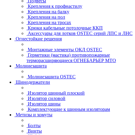
Подвесы
Крепления к профнастилу
Крепления на балку
Крепления на пол
Крепления на тросах
Крюки кабельные потолочные ККП
Аксессуары для лотков OSTEC серий ЛПС и ЛНС
Огнестойкие решения
Монтажные элементы ОКЛ OSTEC
Герметики (мастика) противопожарные
терморасширяющиеся ОГНЕБАРЬЕР МТО
Молниезащита
Молниезащита OSTEC
Шинодержатели
Изолятор шинный плоский
Изолятор силовой
Изолятор шины
Комплектующие к шинным изоляторам
Метизы и хомуты
Болты
Винты