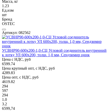
Масса, кг
1.23
Ед.изм
шт
Бренд
OSTEC
Артикул: 082562
УСВНР90-600х200-1,0-СЦ Угловой соединитель внутренний
к лотку УЛ 600х200, толщ. 1,0 мм, Сендзимир цинк
Цена с НДС, руб
6599.74
Цена крупный опт, с НДС, руб
4289.83
Цена опт, с НДС, руб
4619.82
294
597
294
1.0
3.2
6599,74