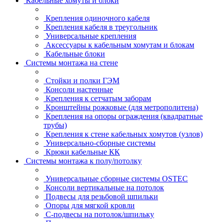
Кабельные хомуты и блоки
Крепления одиночного кабеля
Крепления кабеля в треугольник
Универсальные крепления
Аксессуары к кабельным хомутам и блокам
Кабельные блоки
Системы монтажа на стене
Стойки и полки ГЭМ
Консоли настенные
Крепления к сетчатым заборам
Кронштейны рожковые (для метрополитена)
Крепления на опоры ограждения (квадратные
трубы)
Крепления к стене кабельных хомутов (узлов)
Универсально-сборные системы
Крюки кабельные КК
Системы монтажа к полу/потолку
Универсальные сборные системы OSTEC
Консоли вертикальные на потолок
Подвесы для резьбовой шпильки
Опоры для мягкой кровли
С-подвесы на потолок/шпильку