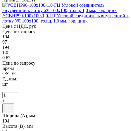
УСВНР90-100х100-1,0-ГЦ Угловой соединитель внутренний к
лотку УЛ 100х100, толщ. 1,0 мм, гор. цинк
Цена с НДС, руб
Цена по запросу
194
97
194
1.0
0.63
Цена по запросу
Бренд
OSTEC
Ед.изм.:
шт
-
+
Ширина (А), мм
194
Высота (В), мм