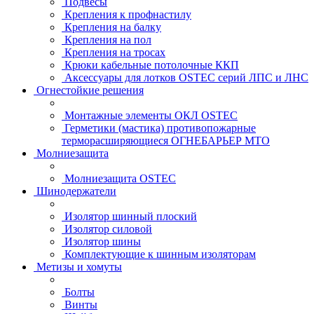
Подвесы
Крепления к профнастилу
Крепления на балку
Крепления на пол
Крепления на тросах
Крюки кабельные потолочные ККП
Аксессуары для лотков OSTEC серий ЛПС и ЛНС
Огнестойкие решения
Монтажные элементы ОКЛ OSTEC
Герметики (мастика) противопожарные
терморасширяющиеся ОГНЕБАРЬЕР МТО
Молниезащита
Молниезащита OSTEC
Шинодержатели
Изолятор шинный плоский
Изолятор силовой
Изолятор шины
Комплектующие к шинным изоляторам
Метизы и хомуты
Болты
Винты