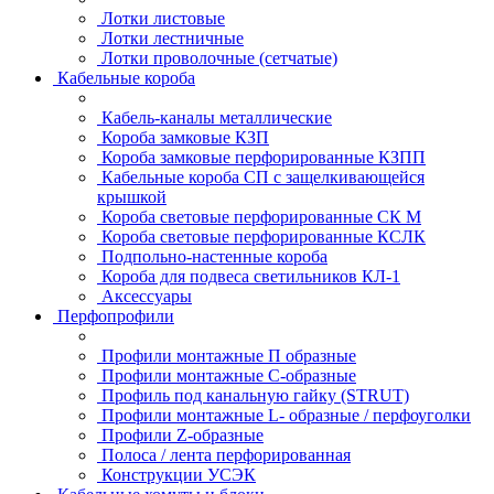
Лотки листовые
Лотки лестничные
Лотки проволочные (сетчатые)
Кабельные короба
Кабель-каналы металлические
Короба замковые КЗП
Короба замковые перфорированные КЗПП
Кабельные короба СП с защелкивающейся
крышкой
Короба световые перфорированные СК М
Короба световые перфорированные КСЛК
Подпольно-настенные короба
Короба для подвеса светильников КЛ-1
Аксессуары
Перфопрофили
Профили монтажные П образные
Профили монтажные C-образные
Профиль под канальную гайку (STRUT)
Профили монтажные L- образные / перфоуголки
Профили Z-образные
Полоса / лента перфорированная
Конструкции УСЭК