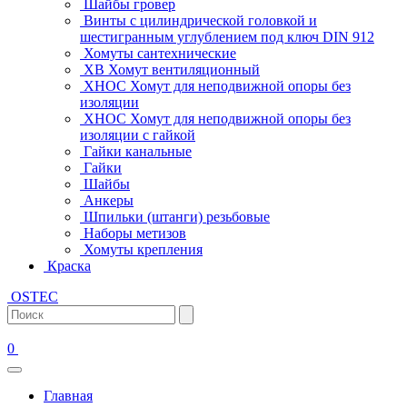
Шайбы гровер
Винты с цилиндрической головкой и
шестигранным углублением под ключ DIN 912
Хомуты сантехнические
ХВ Хомут вентиляционный
ХНОС Хомут для неподвижной опоры без
изоляции
ХНОС Хомут для неподвижной опоры без
изоляции с гайкой
Гайки канальные
Гайки
Шайбы
Анкеры
Шпильки (штанги) резьбовые
Наборы метизов
Хомуты крепления
Краска
OSTEC
0
Главная