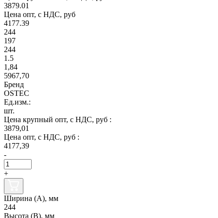
3879.01
Цена опт, с НДС, руб
4177.39
244
197
244
1.5
1,84
5967,70
Бренд
OSTEC
Ед.изм.:
шт.
Цена крупный опт, с НДС, руб :
3879,01
Цена опт, с НДС, руб :
4177,39
-
+
Ширина (А), мм
244
Высота (В), мм