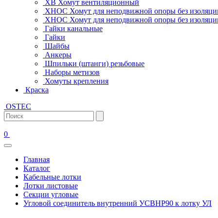
ХВ Хомут вентиляционный
ХНОС Хомут для неподвижной опоры без изоляци
ХНОС Хомут для неподвижной опоры без изоляции
Гайки канальные
Гайки
Шайбы
Анкеры
Шпильки (штанги) резьбовые
Наборы метизов
Хомуты крепления
Краска
OSTEC
0
Главная
Каталог
Кабельные лотки
Лотки листовые
Секции угловые
Угловой соединитель внутренний УСВНР90 к лотку УЛ