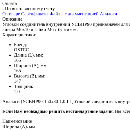
Оплата
- По выставленному счету
О товаре
Сертификаты
Файлы с документацией
Аналоги
Описание
Угловой соединитель внутренний УСВНР90 предназначен для с
винты М6х10 и гайки М6 с буртиком.
Характеристики:
Бренд:
OSTEC
Длина (L), мм:
165
Ширина (А), мм:
165
Высота (В), мм:
147
Толщина:
1.0
Аналоги (УСВНР90-150х80-1,0-ГЦ Угловой соединитель внутрен
Если Вам необходимо решить нестандартные задачи
, Вы все
Наименование
Ширина (А), мм