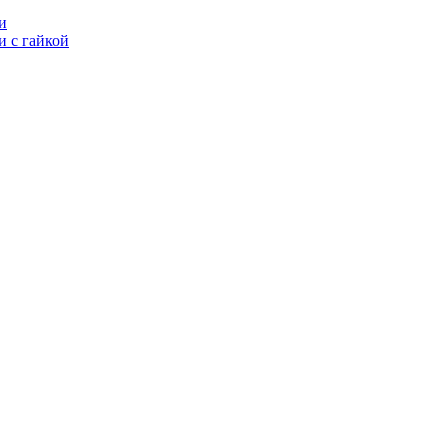
и
 с гайкой