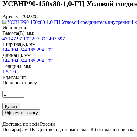
УСВНР90-150х80-1,0-ГЦ Угловой соедини
Артикул: 382508
Исполнение
Высота(В), мм:
47
147
97
197
297
397
497
597
Ширина(А), мм:
144
194
244
165
294
297
Длина(L), мм:
144
194
244
165
294
297
Толщина, мм:
1.5
1.0
Ед.изм.: шт
Цена по запросу
-
+
Купить
Оформить заявку
Доставка по всей России
По тарифам ТК. Доставка до терминала ТК бесплатно при заказе