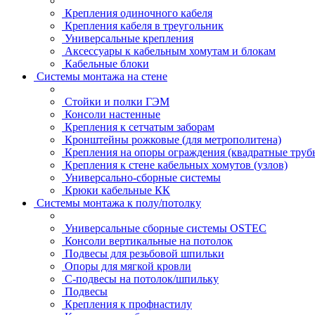
Крепления одиночного кабеля
Крепления кабеля в треугольник
Универсальные крепления
Аксессуары к кабельным хомутам и блокам
Кабельные блоки
Системы монтажа на стене
Стойки и полки ГЭМ
Консоли настенные
Крепления к сетчатым заборам
Кронштейны рожковые (для метрополитена)
Крепления на опоры ограждения (квадратные труб
Крепления к стене кабельных хомутов (узлов)
Универсально-сборные системы
Крюки кабельные КК
Системы монтажа к полу/потолку
Универсальные сборные системы OSTEC
Консоли вертикальные на потолок
Подвесы для резьбовой шпильки
Опоры для мягкой кровли
С-подвесы на потолок/шпильку
Подвесы
Крепления к профнастилу