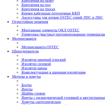
Крепления на балку
Крепления на пол
Крепления на тросах
Крюки кабельные потолочные ККП
Аксессуары для лотков OSTEC серий ЛПС и ЛНС
Огнестойкие решения
Монтажные элементы ОКЛ OSTEC
Герметики (мастика) противопожарные термор
Молниезащита
Молниезащита OSTEC
Шинодержатели
Изолятор шинный плоский
Изолятор силовой
Изолятор шины
Комплектующие к шинным изоляторам
Метизы и хомуты
Болты
Винты
Шайбы гровер
Винты с цилиндрической головкой и шестигранны
Хомуты сантехнические