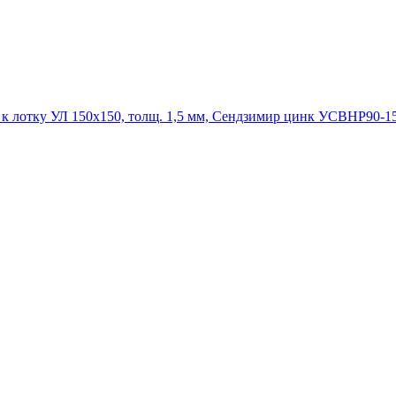
УСВНР90-150