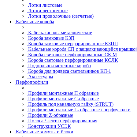
Лотки листовые
Лотки лестничные
Лотки проволочные (сетчатые)
Кабельные короба
Кабель-каналы металлические
Короба замковые КЗП
Короба замковые перфорированные КЗПП
Кабельные короба СП с защелкивающейся крышко
Короба световые перфорированные СК М
Короба световые перфорированные КСЛК
Подпольно-настенные короба
Короба для подвеса светильников КЛ-1
Аксессуары
Перфопрофили
Профили монтажные П образные
Профили монтажные C-образные
Профиль под канальную гайку (STRUT)
Профили монтажные L- образные / перфоуголки
Профили Z-образные
Полоса / лента перфорированная
Конструкции УСЭК
Кабельные хомуты и блоки