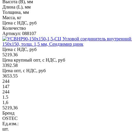
Высота (В), мм
Длина (L), мм
Толщина, мм
Масса, кг
Цена с НДС, руб
Количество
Артикул: 088107
150х150, толщ. 1,5 мм, Сендзимир цинк
Цена с НДС, руб
5219.36
Цена крупный опт, с НДС, руб
3392.58
Цена опт, с НДС, руб
3653.55
244
147
244
1.5
1,6
5219,36
Бренд
OSTEC
Ед.изм.:
шт.