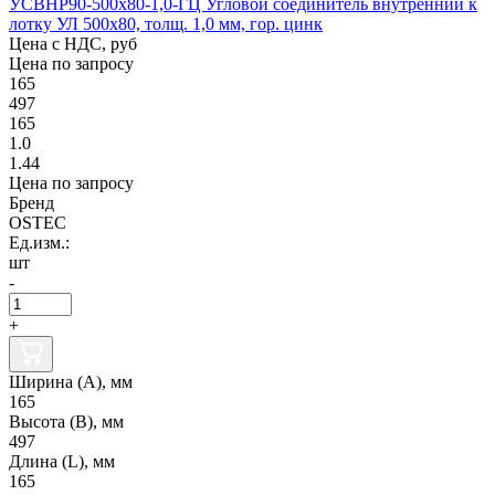
УСВНР90-500х80-1,0-ГЦ Угловой соединитель внутренний к
лотку УЛ 500х80, толщ. 1,0 мм, гор. цинк
Цена с НДС, руб
Цена по запросу
165
497
165
1.0
1.44
Цена по запросу
Бренд
OSTEC
Ед.изм.:
шт
-
+
Ширина (А), мм
165
Высота (В), мм
497
Длина (L), мм
165