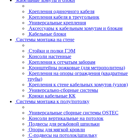
Кабельные хомуты и блоки
Крепления одиночного кабеля
Крепления кабеля в треугольник
Универсальные крепления
Аксессуары к кабельным хомутам и блокам
Кабельные блоки
Системы монтажа на стене
Стойки и полки ГЭМ
Консоли настенные
Крепления к сетчатым заборам
Кронштейны рожковые (для метрополитена)
Крепления на опоры ограждения (квадратные
трубы)
Крепления к стене кабельных хомутов (узлов)
Универсально-сборные системы
Крюки кабельные КК
Системы монтажа к полу/потолку
Универсальные сборные системы OSTEC
Консоли вертикальные на потолок
Подвесы для резьбовой шпильки
Опоры для мягкой кровли
С-подвесы на потолок/шпильку