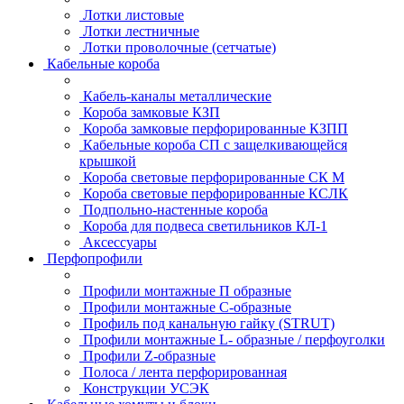
Лотки листовые
Лотки лестничные
Лотки проволочные (сетчатые)
Кабельные короба
Кабель-каналы металлические
Короба замковые КЗП
Короба замковые перфорированные КЗПП
Кабельные короба СП с защелкивающейся
крышкой
Короба световые перфорированные СК М
Короба световые перфорированные КСЛК
Подпольно-настенные короба
Короба для подвеса светильников КЛ-1
Аксессуары
Перфопрофили
Профили монтажные П образные
Профили монтажные C-образные
Профиль под канальную гайку (STRUT)
Профили монтажные L- образные / перфоуголки
Профили Z-образные
Полоса / лента перфорированная
Конструкции УСЭК