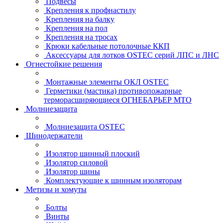
Подвесы
Крепления к профнастилу
Крепления на балку
Крепления на пол
Крепления на тросах
Крюки кабельные потолочные ККП
Аксессуары для лотков OSTEC серий ЛПС и ЛНС
Огнестойкие решения
Монтажные элементы ОКЛ OSTEC
Герметики (мастика) противопожарные
терморасширяющиеся ОГНЕБАРЬЕР МТО
Молниезащита
Молниезащита OSTEC
Шинодержатели
Изолятор шинный плоский
Изолятор силовой
Изолятор шины
Комплектующие к шинным изоляторам
Метизы и хомуты
Болты
Винты