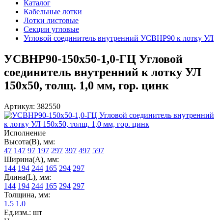
Каталог
Кабельные лотки
Лотки листовые
Секции угловые
Угловой соединитель внутренний УСВНР90 к лотку УЛ
УСВНР90-150х50-1,0-ГЦ Угловой
соединитель внутренний к лотку УЛ
150х50, толщ. 1,0 мм, гор. цинк
Артикул: 382550
Исполнение
Высота(В), мм:
47
147
97
197
297
397
497
597
Ширина(А), мм:
144
194
244
165
294
297
Длина(L), мм:
144
194
244
165
294
297
Толщина, мм:
1.5
1.0
Ед.изм.: шт