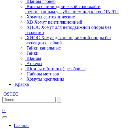
Шайбы гровер
Винты с цилиндрической головкой и
шестигранным углублением под ключ DIN 912
Хомуты сантехнические
ХВ Хомут вентиляционный
ХНОС Хомут для неподвижной опоры без
изоляции
ХНОС Хомут для неподвижной опоры без
изоляции с гайкой
Гайки канальные
Гайки
Шайбы
Анкеры
Шпильки (штанги) резьбовые
Наборы метизов
Хомуты крепления
Краска
OSTEC
0
Главная