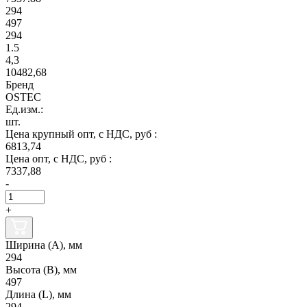
294
497
294
1.5
4,3
10482,68
Бренд
OSTEC
Ед.изм.:
шт.
Цена крупный опт, с НДС, руб :
6813,74
Цена опт, с НДС, руб :
7337,88
-
+
Ширина (А), мм
294
Высота (В), мм
497
Длина (L), мм
294