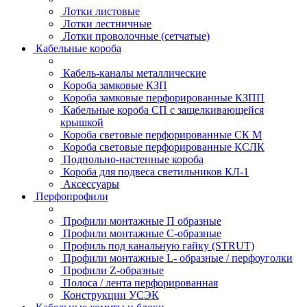
Лотки листовые
Лотки лестничные
Лотки проволочные (сетчатые)
Кабельные короба
Кабель-каналы металлические
Короба замковые КЗП
Короба замковые перфорированные КЗПП
Кабельные короба СП с защелкивающейся
крышкой
Короба световые перфорированные СК М
Короба световые перфорированные КСЛК
Подпольно-настенные короба
Короба для подвеса светильников КЛ-1
Аксессуары
Перфопрофили
Профили монтажные П образные
Профили монтажные C-образные
Профиль под канальную гайку (STRUT)
Профили монтажные L- образные / перфоуголки
Профили Z-образные
Полоса / лента перфорированная
Конструкции УСЭК