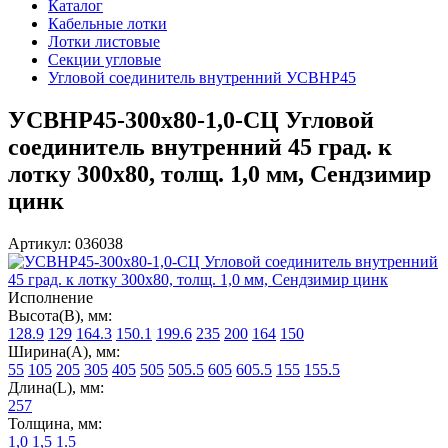
Каталог
Кабельные лотки
Лотки листовые
Секции угловые
Угловой соединитель внутренний УСВНР45
УСВНР45-300х80-1,0-СЦ Угловой
соединитель внутренний 45 град. к
лотку 300х80, толщ. 1,0 мм, Сендзимир
цинк
Артикул: 036038
Исполнение
Высота(В), мм:
128.9
129
164.3
150.1
199.6
235
200
164
150
Ширина(А), мм:
55
105
205
305
405
505
505.5
605
605.5
155
155.5
Длина(L), мм:
257
Толщина, мм:
1,0
1,5
1.5