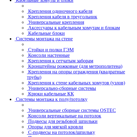
Кабельные хомуты и блоки
Крепления одиночного кабеля
Крепления кабеля в треугольник
Универсальные крепления
Аксессуары к кабельным хомутам и блокам
Кабельные блоки
Системы монтажа на стене
Стойки и полки ГЭМ
Консоли настенные
Крепления к сетчатым заборам
Кронштейны рожковые (для метрополитена)
Крепления на опоры ограждения (квадратные
трубы)
Крепления к стене кабельных хомутов (узлов)
Универсально-сборные системы
Крюки кабельные КК
Системы монтажа к полу/потолку
Универсальные сборные системы OSTEC
Консоли вертикальные на потолок
Подвесы для резьбовой шпильки
Опоры для мягкой кровли
С-подвесы на потолок/шпильку