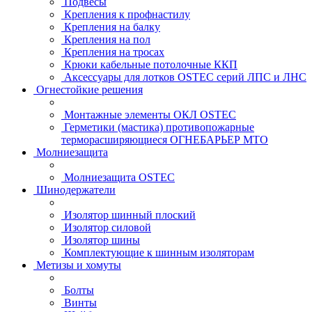
Подвесы
Крепления к профнастилу
Крепления на балку
Крепления на пол
Крепления на тросах
Крюки кабельные потолочные ККП
Аксессуары для лотков OSTEC серий ЛПС и ЛНС
Огнестойкие решения
Монтажные элементы ОКЛ OSTEC
Герметики (мастика) противопожарные
терморасширяющиеся ОГНЕБАРЬЕР МТО
Молниезащита
Молниезащита OSTEC
Шинодержатели
Изолятор шинный плоский
Изолятор силовой
Изолятор шины
Комплектующие к шинным изоляторам
Метизы и хомуты
Болты
Винты