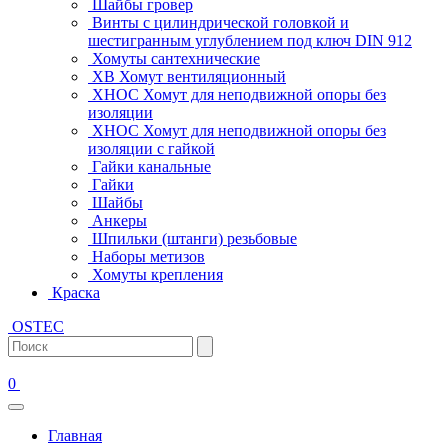
Шайбы гровер
Винты с цилиндрической головкой и
шестигранным углублением под ключ DIN 912
Хомуты сантехнические
ХВ Хомут вентиляционный
ХНОС Хомут для неподвижной опоры без
изоляции
ХНОС Хомут для неподвижной опоры без
изоляции с гайкой
Гайки канальные
Гайки
Шайбы
Анкеры
Шпильки (штанги) резьбовые
Наборы метизов
Хомуты крепления
Краска
OSTEC
0
Главная