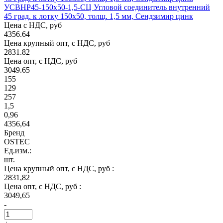
УСВНР45-150х50-1,5-СЦ Угловой соединитель внутренний
45 град. к лотку 150х50, толщ. 1,5 мм, Сендзимир цинк
Цена с НДС, руб
4356.64
Цена крупный опт, с НДС, руб
2831.82
Цена опт, с НДС, руб
3049.65
155
129
257
1,5
0,96
4356,64
Бренд
OSTEC
Ед.изм.:
шт.
Цена крупный опт, с НДС, руб :
2831,82
Цена опт, с НДС, руб :
3049,65
-