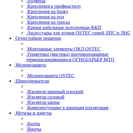
Подвесы
Крепления к профнастилу
Крепления на балку
Крепления на пол
Крепления на тросах
Крюки кабельные потолочные ККП
Аксессуары для лотков OSTEC серий ЛПС и ЛНС
Огнестойкие решения
Монтажные элементы ОКЛ OSTEC
Герметики (мастика) противопожарные
терморасширяющиеся ОГНЕБАРЬЕР МТО
Молниезащита
Молниезащита OSTEC
Шинодержатели
Изолятор шинный плоский
Изолятор силовой
Изолятор шины
Комплектующие к шинным изоляторам
Метизы и хомуты
Болты
Винты