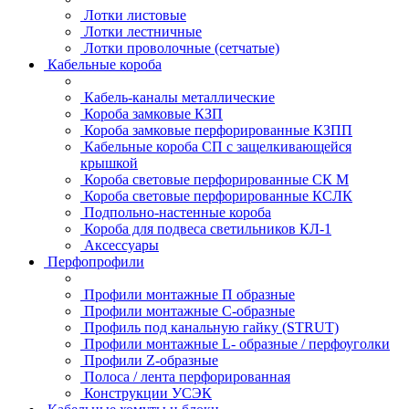
Лотки листовые
Лотки лестничные
Лотки проволочные (сетчатые)
Кабельные короба
Кабель-каналы металлические
Короба замковые КЗП
Короба замковые перфорированные КЗПП
Кабельные короба СП с защелкивающейся
крышкой
Короба световые перфорированные СК М
Короба световые перфорированные КСЛК
Подпольно-настенные короба
Короба для подвеса светильников КЛ-1
Аксессуары
Перфопрофили
Профили монтажные П образные
Профили монтажные C-образные
Профиль под канальную гайку (STRUT)
Профили монтажные L- образные / перфоуголки
Профили Z-образные
Полоса / лента перфорированная
Конструкции УСЭК