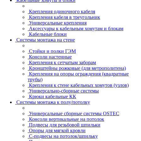
Кабельные хомуты и блоки
Крепления одиночного кабеля
Крепления кабеля в треугольник
Универсальные крепления
Аксессуары к кабельным хомутам и блокам
Кабельные блоки
Системы монтажа на стене
Стойки и полки ГЭМ
Консоли настенные
Крепления к сетчатым заборам
Кронштейны рожковые (для метрополитена)
Крепления на опоры ограждения (квадратные
трубы)
Крепления к стене кабельных хомутов (узлов)
Универсально-сборные системы
Крюки кабельные КК
Системы монтажа к полу/потолку
Универсальные сборные системы OSTEC
Консоли вертикальные на потолок
Подвесы для резьбовой шпильки
Опоры для мягкой кровли
С-подвесы на потолок/шпильку