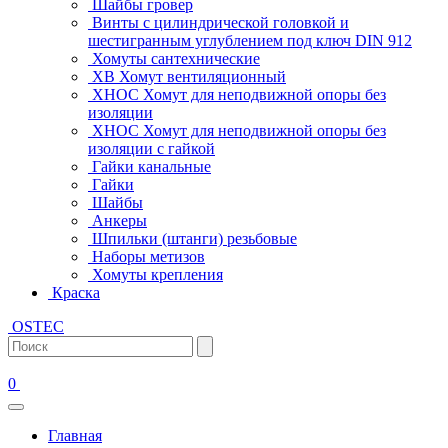
Шайбы гровер
Винты с цилиндрической головкой и
шестигранным углублением под ключ DIN 912
Хомуты сантехнические
ХВ Хомут вентиляционный
ХНОС Хомут для неподвижной опоры без
изоляции
ХНОС Хомут для неподвижной опоры без
изоляции с гайкой
Гайки канальные
Гайки
Шайбы
Анкеры
Шпильки (штанги) резьбовые
Наборы метизов
Хомуты крепления
Краска
OSTEC
0
Главная