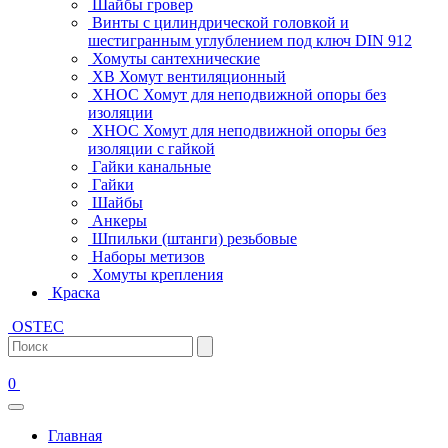
Шайбы гровер
Винты с цилиндрической головкой и
шестигранным углублением под ключ DIN 912
Хомуты сантехнические
ХВ Хомут вентиляционный
ХНОС Хомут для неподвижной опоры без
изоляции
ХНОС Хомут для неподвижной опоры без
изоляции с гайкой
Гайки канальные
Гайки
Шайбы
Анкеры
Шпильки (штанги) резьбовые
Наборы метизов
Хомуты крепления
Краска
OSTEC
0
Главная