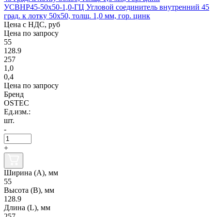
УСВНР45-50х50-1,0-ГЦ Угловой соединитель внутренний 45
град. к лотку 50х50, толщ. 1,0 мм, гор. цинк
Цена с НДС, руб
Цена по запросу
55
128.9
257
1,0
0,4
Цена по запросу
Бренд
OSTEC
Ед.изм.:
шт.
-
+
Ширина (А), мм
55
Высота (В), мм
128.9
Длина (L), мм
257