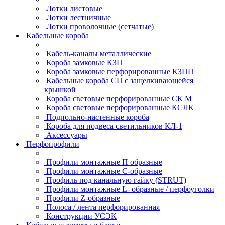
Лотки листовые
Лотки лестничные
Лотки проволочные (сетчатые)
Кабельные короба
Кабель-каналы металлические
Короба замковые КЗП
Короба замковые перфорированные КЗПП
Кабельные короба СП с защелкивающейся
крышкой
Короба световые перфорированные СК М
Короба световые перфорированные КСЛК
Подпольно-настенные короба
Короба для подвеса светильников КЛ-1
Аксессуары
Перфопрофили
Профили монтажные П образные
Профили монтажные C-образные
Профиль под канальную гайку (STRUT)
Профили монтажные L- образные / перфоуголки
Профили Z-образные
Полоса / лента перфорированная
Конструкции УСЭК