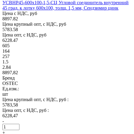
УСВНР45-600х100-1,5-СЦ Угловой соединитель внутренний
45 град. к лотку 600х100, толщ. 1,5 мм, Сендзимир цинк
Цена с НДС, руб
8897.82
Цена крупный опт, с НДС, руб
5783.58
Цена опт, с НДС, руб
6228.47
605
164
257
1.5
2.84
8897,82
Бренд
OSTEC
Ед.изм.:
шт
Цена крупный опт, с НДС, руб :
5783,58
Цена опт, с НДС, руб :
6228,47
-
+