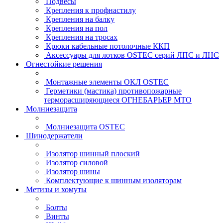
Подвесы
Крепления к профнастилу
Крепления на балку
Крепления на пол
Крепления на тросах
Крюки кабельные потолочные ККП
Аксессуары для лотков OSTEC серий ЛПС и ЛНС
Огнестойкие решения
Монтажные элементы ОКЛ OSTEC
Герметики (мастика) противопожарные
терморасширяющиеся ОГНЕБАРЬЕР МТО
Молниезащита
Молниезащита OSTEC
Шинодержатели
Изолятор шинный плоский
Изолятор силовой
Изолятор шины
Комплектующие к шинным изоляторам
Метизы и хомуты
Болты
Винты