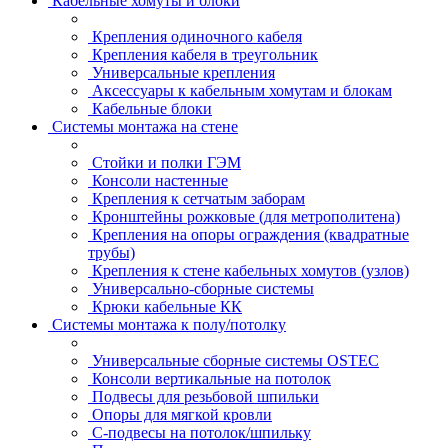
Кабельные хомуты и блоки
Крепления одиночного кабеля
Крепления кабеля в треугольник
Универсальные крепления
Аксессуары к кабельным хомутам и блокам
Кабельные блоки
Системы монтажа на стене
Стойки и полки ГЭМ
Консоли настенные
Крепления к сетчатым заборам
Кронштейны рожковые (для метрополитена)
Крепления на опоры ограждения (квадратные
трубы)
Крепления к стене кабельных хомутов (узлов)
Универсально-сборные системы
Крюки кабельные КК
Системы монтажа к полу/потолку
Универсальные сборные системы OSTEC
Консоли вертикальные на потолок
Подвесы для резьбовой шпильки
Опоры для мягкой кровли
С-подвесы на потолок/шпильку