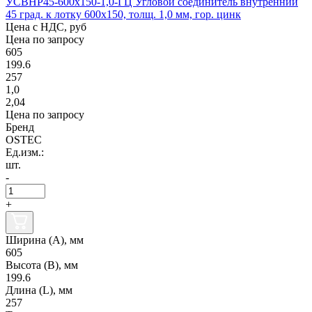
УСВНР45-600х150-1,0-ГЦ Угловой соединитель внутренний
45 град. к лотку 600х150, толщ. 1,0 мм, гор. цинк
Цена с НДС, руб
Цена по запросу
605
199.6
257
1,0
2,04
Цена по запросу
Бренд
OSTEC
Ед.изм.:
шт.
-
+
Ширина (А), мм
605
Высота (В), мм
199.6
Длина (L), мм
257