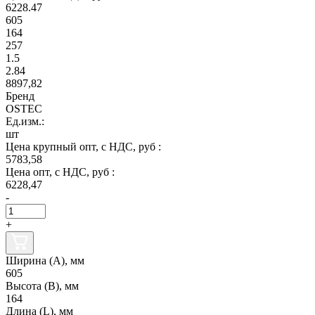
6228.47
605
164
257
1.5
2.84
8897,82
Бренд
OSTEC
Ед.изм.:
шт
Цена крупный опт, с НДС, руб :
5783,58
Цена опт, с НДС, руб :
6228,47
-
+
Ширина (А), мм
605
Высота (В), мм
164
Длина (L), мм