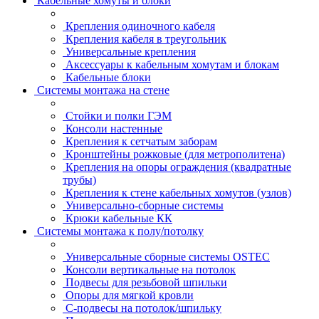
Кабельные хомуты и блоки
Крепления одиночного кабеля
Крепления кабеля в треугольник
Универсальные крепления
Аксессуары к кабельным хомутам и блокам
Кабельные блоки
Системы монтажа на стене
Стойки и полки ГЭМ
Консоли настенные
Крепления к сетчатым заборам
Кронштейны рожковые (для метрополитена)
Крепления на опоры ограждения (квадратные
трубы)
Крепления к стене кабельных хомутов (узлов)
Универсально-сборные системы
Крюки кабельные КК
Системы монтажа к полу/потолку
Универсальные сборные системы OSTEC
Консоли вертикальные на потолок
Подвесы для резьбовой шпильки
Опоры для мягкой кровли
С-подвесы на потолок/шпильку