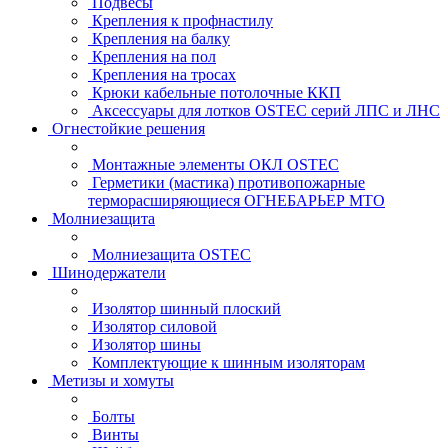
Подвесы
Крепления к профнастилу
Крепления на балку
Крепления на пол
Крепления на тросах
Крюки кабельные потолочные ККП
Аксессуары для лотков OSTEC серий ЛПС и ЛНС
Огнестойкие решения
Монтажные элементы ОКЛ OSTEC
Герметики (мастика) противопожарные
терморасширяющиеся ОГНЕБАРЬЕР МТО
Молниезащита
Молниезащита OSTEC
Шинодержатели
Изолятор шинный плоский
Изолятор силовой
Изолятор шины
Комплектующие к шинным изоляторам
Метизы и хомуты
Болты
Винты