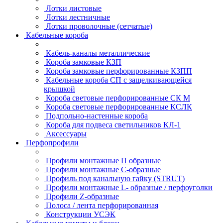
Лотки листовые
Лотки лестничные
Лотки проволочные (сетчатые)
Кабельные короба
Кабель-каналы металлические
Короба замковые КЗП
Короба замковые перфорированные КЗПП
Кабельные короба СП с защелкивающейся
крышкой
Короба световые перфорированные СК М
Короба световые перфорированные КСЛК
Подпольно-настенные короба
Короба для подвеса светильников КЛ-1
Аксессуары
Перфопрофили
Профили монтажные П образные
Профили монтажные C-образные
Профиль под канальную гайку (STRUT)
Профили монтажные L- образные / перфоуголки
Профили Z-образные
Полоса / лента перфорированная
Конструкции УСЭК