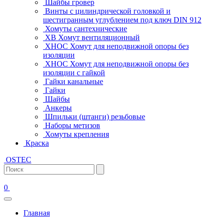
Шайбы гровер
Винты с цилиндрической головкой и
шестигранным углублением под ключ DIN 912
Хомуты сантехнические
ХВ Хомут вентиляционный
ХНОС Хомут для неподвижной опоры без
изоляции
ХНОС Хомут для неподвижной опоры без
изоляции с гайкой
Гайки канальные
Гайки
Шайбы
Анкеры
Шпильки (штанги) резьбовые
Наборы метизов
Хомуты крепления
Краска
OSTEC
0
Главная