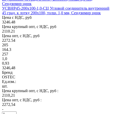
УСВНР45-200х100-1,0-СЦ Угловой соединитель внутренний
45 град. к лотку 200х100, толщ. 1,0 мм, Сендзимир цинк
Цена с НДС, руб
3246.48
Цена крупный опт, с НДС, руб
2110.21
Цена опт, с НДС, руб
2272.54
205
164.3
257
1,0
0,93
3246,48
Бренд
OSTEC
Ед.изм.:
шт.
Цена крупный опт, с НДС, руб :
2110,21
Цена опт, с НДС, руб :
2272,54
-