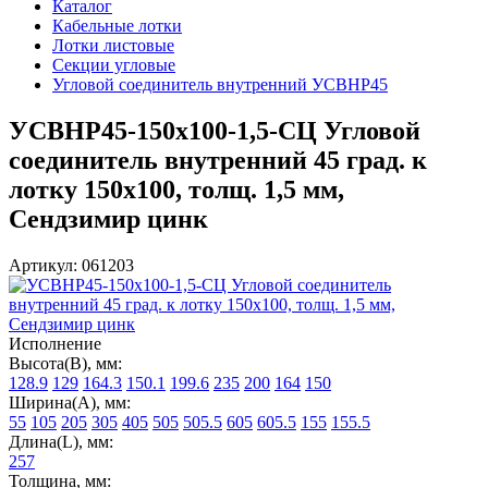
Каталог
Кабельные лотки
Лотки листовые
Секции угловые
Угловой соединитель внутренний УСВНР45
УСВНР45-150х100-1,5-СЦ Угловой
соединитель внутренний 45 град. к
лотку 150х100, толщ. 1,5 мм,
Сендзимир цинк
Артикул: 061203
Исполнение
Высота(В), мм:
128.9
129
164.3
150.1
199.6
235
200
164
150
Ширина(А), мм:
55
105
205
305
405
505
505.5
605
605.5
155
155.5
Длина(L), мм:
257
Толщина, мм: